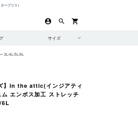
スターブリス）
account_circle
search
shopping_cart
グ
サイズ
/4L/5L/6L
in the attic(インジアティ
ニム エンボス加工 ストレッチ
/6L