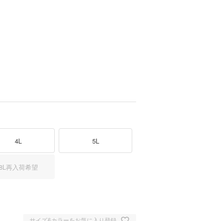
4L
5L
8L
再入荷希望
ワイト
サイズ&カラーをお気に入り登録