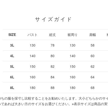
サイズガイド
SIZE
バスト
総丈
裾周り
肩幅
3L
130
78
130
58
4L
140
80
140
60
5L
150
82
150
62
6L
160
84
160
64
8L
180
88
180
68
持ちの服を採寸し比較することをお勧めいたします。大小どちらかのサ
みであれば大きい方のサイズをお選びください。
※表示サイズは商品の実