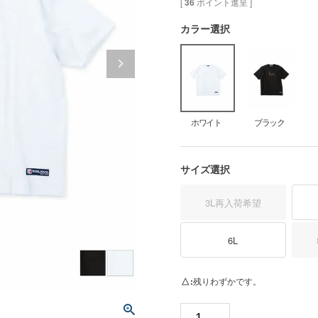
[
36
ポイント進呈 ]
カラー選択
ホワイト
ブラック
サイズ選択
3L
再入荷希望
6L
△
残りわずかです。
ホ