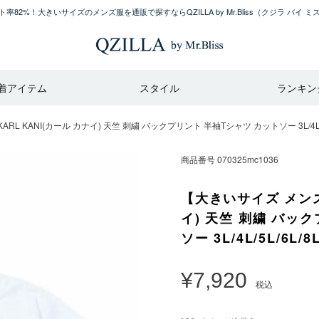
率82%！大きいサイズのメンズ服を通販で探すならQZILLA by Mr.Bliss
（クジラ バイ ミ
着アイテム
スタイル
ランキン
L KANI(カール カナイ) 天竺 刺繍 バックプリント 半袖Tシャツ カットソー 3L/4L/5L
商品番号
070325mc1036
【大きいサイズ メンズ
イ) 天竺 刺繍 バッ
ソー 3L/4L/5L/6L/8
¥
7,920
税込