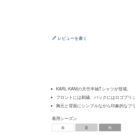
レビューを書く
KARL KANIの天竺半袖Tシャツが登場。
フロントには刺繍、バックにはロゴプリ
胸元と背面にシンプルながら印象的なプ
着用シーズン
春
夏
秋