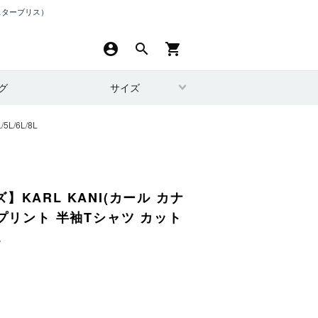
スターブリス）
account_circle
search
shopping_cart
グ
サイズ
/6L/8L
】KARL KANI(カール カナ
クプリント 半袖Tシャツ カット
L