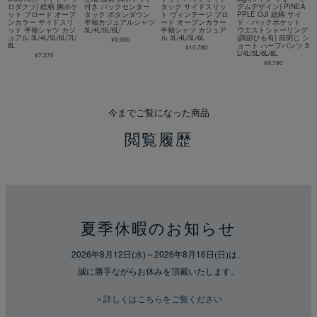
ロダクツ) 総柄 胸ポケ
付き バックセンター
タック サイドスリッ
デムデザイン) PINEA
ット ブロード オープ
タック ボタンダウン
ト ヴィンテージ ブロ
PPLE OJI 総柄 サイ
ンカラー サイドスリ
半袖カジュアルシャツ
ード オープンカラー
ド・バックポケット
ット 半袖シャツ カジ
3L/4L/5L/6L/
半袖シャツ カジュア
ウエストシャーリング
ュアル 3L/4L/5L/6L/7L/
ル 3L/4L/5L/6L
(調節ひも有) 前閉じ シ
¥9,900
8L
ョート ハーフパンツ 3
¥10,780
L/4L/5L/6L/8L
¥7,370
¥9,790
今までご覧になった商品
閲覧履歴
夏季休暇のお知らせ
2026年8月12日(水)～2026年8月16日(日)は、
誠に勝手ながらお休みを頂戴いたします。
＞詳しくはこちらをご覧ください