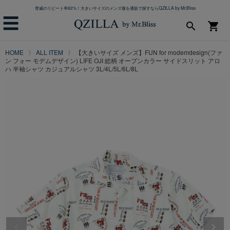
脅威のリピート率82%！大きいサイズのメンズ服を通販で探すならQZILLA by Mr.Bliss
☰
search
shopping_cart
HOME
ALL ITEM
【大きいサイズ メンズ】FUN for modemdesign(ファ
ン フォー モデムデザイン) LIFE OJI 総柄 オープンカラー サイドスリット アロ
ハ 半袖シャツ カジュアルシャツ 3L/4L/5L/6L/8L