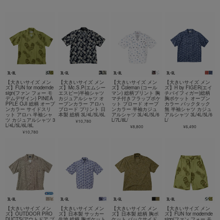
【大きいサイズ メン
【大きいサイズ メン
【大きいサイズ メン
【大きいサイズ メン
ズ】FUN for modemde
ズ】Mc.S.P(エムシー
ズ】Coleman (コール
ズ】H by FIGER(エイ
sign(ファン フォー モ
エスピー)半袖シャツ
マン) 総柄プリント 胸
チバイフィガー)総柄
デムデザイン) PINEA
カジュアルシャツ オ
マチ付きフラップポケ
胸ポケット オープン
PPLE OJI 総柄 オープ
ープンカラー アロハ
ット ブロード オープ
カラー バックタック
ンカラー サイドスリ
ブロード プリント 日
ンカラー 半袖カジュ
無 半袖シャツ カジュ
ット アロハ 半袖シャ
本製 総柄 3L/4L/5L/6L
アルシャツ 3L/4L/5L/6
アルシャツ 3L/4L/5L/6
ツ カジュアルシャツ 3
L/7L/8L/
L/
¥10,780
L/4L/5L/6L/8L
¥8,800
¥6,490
¥10,780
【大きいサイズ メン
【大きいサイズ メン
【大きいサイズ メン
【大きいサイズ メン
ズ】OUTDOOR PRO
ズ】日本製 サッカー
ズ】日本製 総柄 胸ポ
ズ】FUN for modemde
DUCTS(アウトドア プ
生地 総柄 胸ポケット
ケット バックサイド
sign(ファン フォー モ