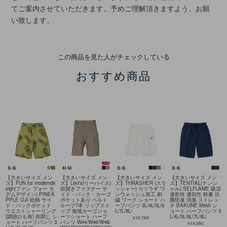
てご案内させていただきます。予めご理解頂きますよう、お願
い致します。
この商品を見た人がチェックしている
おすすめ商品
【大きいサイズ メン
【大きいサイズ メン
【大きいサイズ メン
【大きいサイズ メン
ズ】FUN for modemde
ズ】Levi's(リーバイス)
ズ】THRASHER (スラ
ズ】TENTIAL(テンシ
sign(ファン フォー モ
前開きファスナー サ
ッシャー) カツラギ ワ
ャル) SELFLAME 吸湿
デムデザイン) PINEA
イド・バック・カーゴ
ンウォッシュ加工 刺
速乾性 通気性 軽量 抗
PPLE OJI 総柄 サイ
ポケットあり ベルト
繍 ワーク ショート ハ
菌防臭 消臭 ストレッ
ド・バックポケット
ループ7本 リップスト
ーフパンツ 3L/4L/5L/6
チ BAKUNE Mesh シ
ウエストシャーリング
ップ 無地カーゴショ
L/7L/8L/
ョート ハーフパンツ 3
(調節ひも有) 前閉じ シ
ーツショート ハーフ
L/4L/5L/6L/7L/8L/
¥10,780
ョート ハーフパンツ 3
パンツ W44/W46/W48/
¥14,080