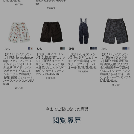
L/4L/5L/6L/8L
W50/W52/W54/W56/58/
60
¥9,790
¥6,600
【大きいサイズ メン
【大きいサイズ メン
【大きいサイズ メン
【大きいサイズ メン
ズ】FUN for modemde
ズ】ELEMENT(エレメ
ズ】Mc.S.P (エムシー
ズ】Phiten(ファイテ
sign(ファン フォー モ
ント) TREEユーティ
エスピー)前開きファ
ン) DRY 総柄 吸汗速
デムデザイン) LIFE O
リティ ストレッチ 吸
スナーデニムオーバー
乾 再帰反射 アクアチ
JI 総柄 サイド・バッ
水速乾 UVカット(UPF
オール 3L/4L/5L/6L/8L
タン(腰裏テープ部分)
クポケット ウエスト
50+) ショート ハーフ
ウエストシャーリング
¥13,530
シャーリング(調節ひ
パンツ 3L/4L/5L/6L
(調節ひも有) サイドポ
も有) 前閉じ ショート
ケット ハーフパンツ 3
¥12,650
ハーフパンツ 3L/4L/5L/
L/4L/5L/6L/8L
6L/8L
¥5,390
¥9,790
今までご覧になった商品
閲覧履歴