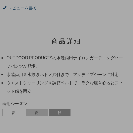
レビューを書く
商品詳細
OUTDOOR PRODUCTSの水陸両用ナイロンガーデニングハー
フパンツが登場。
水陸両用＆水抜きハトメ穴付きで、アクティブシーンに対応
ウエストシャーリング＆調節ベルトで、ラクな履き心地とフィ
ット感を両立
着用シーズン
春
夏
秋