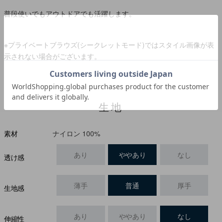
普段使いでもアウトドアでも活躍します。
※プライベートブラウズ(シークレットモード)ではスタイル画像が表
示されない場合がございます。
生地
ナイロン 100%
素材
あり
ややあり
なし
透け感
薄手
普通
厚手
生地感
あり
ややあり
なし
伸縮性