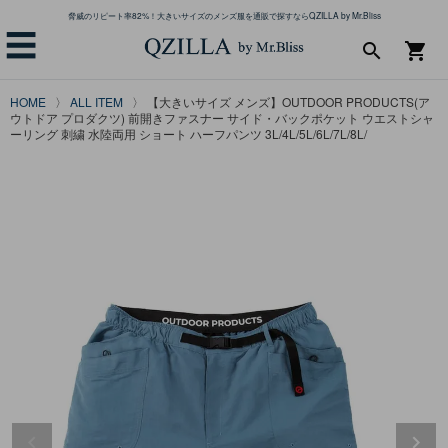
脅威のリピート率82%！大きいサイズのメンズ服を通販で探すならQZILLA by Mr.Bliss
☰
search
shopping_cart
HOME
ALL ITEM
【大きいサイズ メンズ】OUTDOOR PRODUCTS(ア
ウトドア プロダクツ) 前開きファスナー サイド・バックポケット ウエストシャ
ーリング 刺繍 水陸両用 ショート ハーフパンツ 3L/4L/5L/6L/7L/8L/