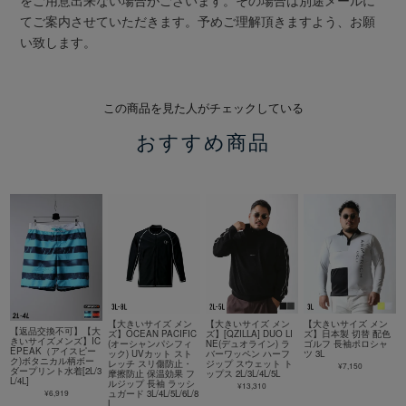
てご案内させていただきます。予めご理解頂きますよう、お願
い致します。
この商品を見た人がチェックしている
おすすめ商品
【大きいサイズ メン
【大きいサイズ メン
【大きいサイズ メン
【返品交換不可】【大
ズ】OCEAN PACIFIC
ズ】[QZILLA] DUO LI
ズ】日本製 切替 配色
きいサイズメンズ】IC
(オーシャンパシフィ
NE(デュオライン) ラ
ゴルフ 長袖ポロシャ
EPEAK（アイスピー
ック) UVカット スト
バーワッペン ハーフ
ツ 3L
ク)ボタニカル柄ボー
レッチ スリ傷防止・
ジップ スウェット ト
¥7,150
ダープリント水着[2L/3
摩擦防止 保温効果 フ
ップス 2L/3L/4L/5L
L/4L]
ルジップ 長袖 ラッシ
¥13,310
¥6,919
ュガード 3L/4L/5L/6L/8
L