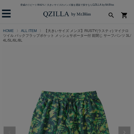
脅威のリピート率82%！大きいサイズのメンズ服を通販で探すならQZILLA by Mr.Bliss
☰
search
shopping_cart
HOME
ALL ITEM
【大きいサイズ メンズ】RUSTY(ラスティ) マイクロ
ツイル バックフラップポケット メッシュサポーター付 前閉じ サーフパンツ 3L/
4L/5L/6L/8L