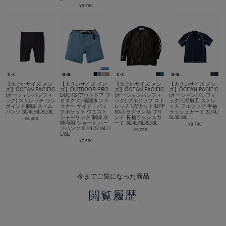
¥9,790
【大きいサイズ メン
【大きいサイズ メン
【大きいサイズ メン
【大きいサイズ メン
ズ】OCEAN PACIFIC
ズ】OUTDOOR PRO
ズ】OCEAN PACIFIC
ズ】OCEAN PACIFIC
(オーシャンパシフィ
DUCTS(アウトドア プ
(オーシャンパシフィ
(オーシャンパシフィ
ック) ストレッチ ワン
ロダクツ) 前開きファ
ック) フルジップ スト
ック) UV加工 ストレ
ポイント刺繍 スイム
スナー サイド・バッ
レッチ UVカット(UPF
ッチ フルジップ 半袖
パンツ 3L/4L/5L/6L/8L
クポケット ウエスト
50+) ラグラン袖 プリ
ラッシュガード 3L/4L/
シャーリング 刺繍 水
ント 長袖ラッシュガ
5L/6L/8L
¥6,490
陸両用 ショート ハー
ード 3L/4L/5L/6L/8L
¥9,790
フパンツ 3L/4L/5L/6L/7
¥9,790
L/8L/
¥7,590
今までご覧になった商品
閲覧履歴