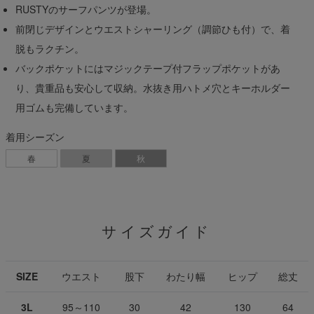
RUSTYのサーフパンツが登場。
前閉じデザインとウエストシャーリング（調節ひも付）で、着
脱もラクチン。
バックポケットにはマジックテープ付フラップポケットがあ
り、貴重品も安心して収納。水抜き用ハトメ穴とキーホルダー
用ゴムも完備しています。
着用シーズン
春
夏
秋
サイズガイド
SIZE
ウエスト
股下
わたり幅
ヒップ
総丈
3L
95～110
30
42
130
64