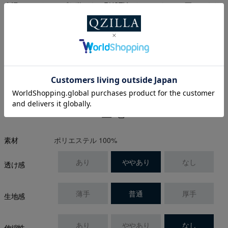
水辺でのアクティブな遊びを、RUSTYのサーフパンツで更にエキサ
イティングに！
※プライベートブラウズ(シークレットモード)ではスタイル画像が表
示されない場合がございます。
生地
ポリエステル 100%
素材
あり
ややあり
なし
透け感
薄手
普通
厚手
生地感
あり
ややあり
なし
伸縮性