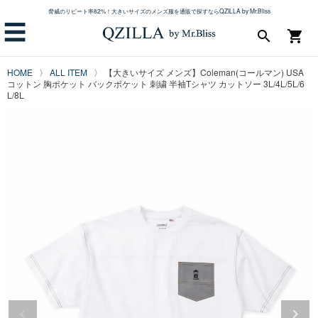
脅威のリピート率82%！大きいサイズのメンズ服を通販で探すならQZILLA by Mr.Bliss
☰
search
shopping_cart
HOME
ALL ITEM
【大きいサイズ メンズ】Coleman(コールマン) USA
コットン 胸ポケット バックポケット 刺繍 半袖Tシャツ カットソー 3L/4L/5L/6
L/8L