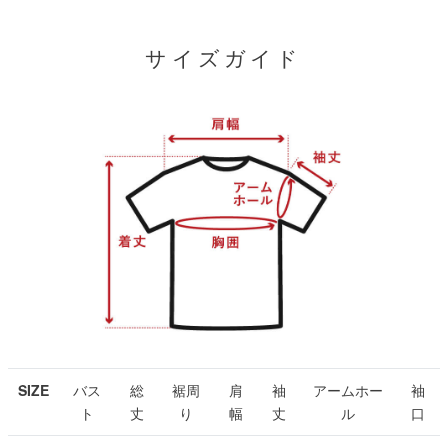
サイズガイド
SIZE
バス
総
裾周
肩
袖
アームホー
袖
ト
丈
り
幅
丈
ル
口