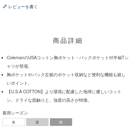
レビューを書く
商品詳細
ColemanのUSAコットン胸ポケット・バックポケット付半袖Tシ
ャツが登場。
胸ポケットやバック左裾のポケット収納など便利な機能も嬉し
いポイント。
【U.S.A COTTON】より環境に配慮した地球に優しいコット
ン。ドライな肌触りと、強度の高さが特徴。
着用シーズン
春
夏
秋