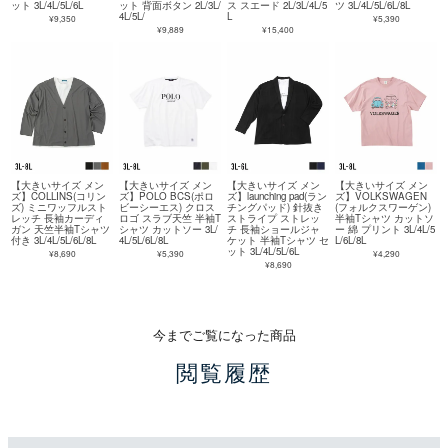
ット 3L/4L/5L/6L
ット 背面ボタン 2L/3L/
ス スエード 2L/3L/4L/5
ツ 3L/4L/5L/6L/8L
4L/5L/
L
¥9,350
¥5,390
¥9,889
¥15,400
【大きいサイズ メン
【大きいサイズ メン
【大きいサイズ メン
【大きいサイズ メン
ズ】COLLINS(コリン
ズ】POLO BCS(ポロ
ズ】launching pad(ラン
ズ】VOLKSWAGEN
ズ) ミニワッフルスト
ビーシーエス) クロス
チングパッド) 針抜き
(フォルクスワーゲン)
レッチ 長袖カーディ
ロゴ スラブ天竺 半袖T
ストライプ ストレッ
半袖Tシャツ カットソ
ガン 天竺半袖Tシャツ
シャツ カットソー 3L/
チ 長袖ショールジャ
ー 綿 プリント 3L/4L/5
付き 3L/4L/5L/6L/8L
4L/5L/6L/8L
ケット 半袖Tシャツ セ
L/6L/8L
ット 3L/4L/5L/6L
¥8,690
¥5,390
¥4,290
¥8,690
今までご覧になった商品
閲覧履歴