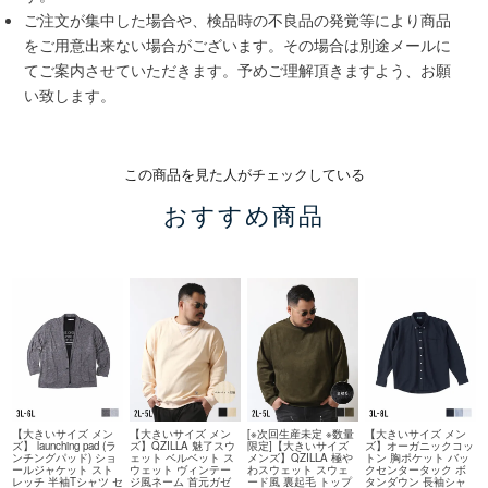
ご注文が集中した場合や、検品時の不良品の発覚等により商品
をご用意出来ない場合がございます。その場合は別途メールに
てご案内させていただきます。予めご理解頂きますよう、お願
い致します。
この商品を見た人がチェックしている
おすすめ商品
【大きいサイズ メン
【大きいサイズ メン
[※次回生産未定 ※数量
【大きいサイズ メン
ズ】 launching pad (ラ
ズ】QZILLA 魅了スウ
限定]【大きいサイズ
ズ】オーガニックコッ
ンチングパッド) ショ
ェット ベルベット ス
メンズ】QZILLA 極や
トン 胸ポケット バッ
ールジャケット スト
ウェット ヴィンテー
わスウェット スウェ
クセンタータック ボ
レッチ 半袖Tシャツ セ
ジ風ネーム 首元ガゼ
ード風 裏起毛 トップ
タンダウン 長袖シャ