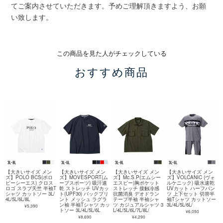
てご案内させていただきます。予めご理解頂きますよう、お願
い致します。
この商品を見た人がチェックしている
おすすめ商品
【大きいサイズ メン
【大きいサイズ メン
【大きいサイズ メン
【大きいサイズ メン
ズ】POLO BCS(ポロ
ズ】MOVESPORT(ム
ズ】Mc.S.P(エムシー
ズ】VOLCANIC (ヴォ
ビーシーエス) クロス
ーブスポーツ) 吸汗速
エスピー)胸ポケット
ルケニック) 吸水速乾
ロゴ スラブ天竺 半袖T
乾 ストレッチ UVカッ
ストレッチ 接触冷感
UVカット ハーフパン
シャツ カットソー 3L/
ト(UPF30) バックプリ
抗菌消臭 デオドラン
ツ 上下セット 切替半
4L/5L/6L/8L
ント メッシュ ラグラ
テープ半袖 半袖シャ
袖Tシャツ カットソー
ン袖 半袖Tシャツ カッ
ツ カジュアルシャツ 3
3L/4L/5L/6L/
¥5,390
トソー 3L/4L/5L/6L
L/4L/5L/6L/7L/8L/
¥6,050
¥8,690
¥4,290