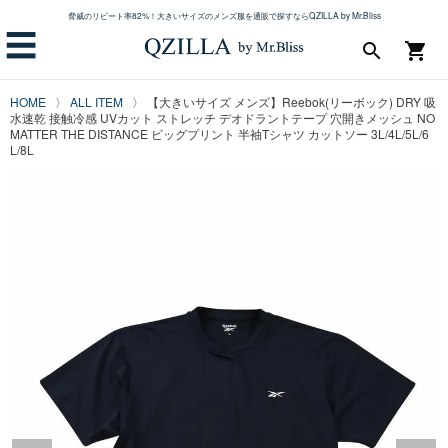
脅威のリピート率82%！大きいサイズのメンズ服を通販で探すならQZILLA by Mr.Bliss
☰
search
shopping_cart
HOME
ALL ITEM
【大きいサイズ メンズ】Reebok(リーボック) DRY 吸
水速乾 接触冷感 UVカット ストレッチ デオドラントテープ 穴開きメッシュ NO
MATTER THE DISTANCE ビッグプリント 半袖Tシャツ カットソー 3L/4L/5L/6
L/8L