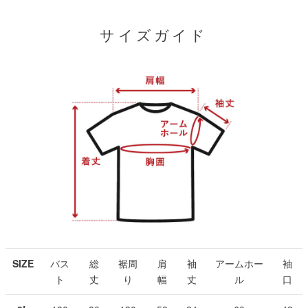
サイズガイド
SIZE
バス
総
裾周
肩
袖
アームホー
袖
ト
丈
り
幅
丈
ル
口