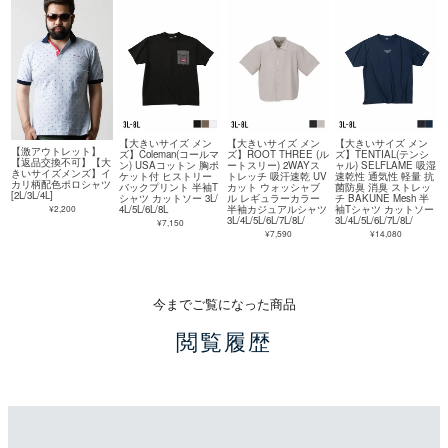
【大きいサイズ メン
【大きいサイズ メン
【大きいサイズ メン
【激アウトレット】
ズ】Coleman(コールマ
ズ】ROOT THREE (ル
ズ】TENTIAL(テンシ
【返品交換不可】【大
ン) USAコットン 胸ポ
ートスリー) 2WAYス
ャル) SELFLAME 吸湿
きいサイズメンズ】イ
ケット付 ヒストリー
トレッチ 吸汗速乾 UV
速乾性 通気性 軽量 抗
カリ柄配色ポロシャツ
バックプリント 半袖T
カット ウォッシャブ
菌防臭 消臭 ストレッ
[2L/3L/4L]
シャツ カットソー 3L/
ル レギュラーカラー
チ BAKUNE Mesh 半
¥2,200
4L/5L/6L/8L
半袖カジュアルシャツ
袖Tシャツ カットソー
3L/4L/5L/6L/7L/8L/
3L/4L/5L/6L/7L/8L/
¥7,150
¥7,590
¥14,080
今までご覧になった商品
閲覧履歴