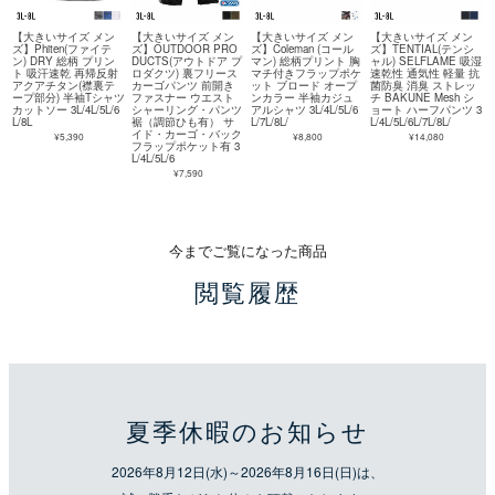
【大きいサイズ メン
【大きいサイズ メン
【大きいサイズ メン
【大きいサイズ メン
ズ】Phiten(ファイテ
ズ】OUTDOOR PRO
ズ】Coleman (コール
ズ】TENTIAL(テンシ
ン) DRY 総柄 プリン
DUCTS(アウトドア プ
マン) 総柄プリント 胸
ャル) SELFLAME 吸湿
ト 吸汗速乾 再帰反射
ロダクツ) 裏フリース
マチ付きフラップポケ
速乾性 通気性 軽量 抗
アクアチタン(襟裏テ
カーゴパンツ 前開き
ット ブロード オープ
菌防臭 消臭 ストレッ
ープ部分) 半袖Tシャツ
ファスナー ウエスト
ンカラー 半袖カジュ
チ BAKUNE Mesh シ
カットソー 3L/4L/5L/6
シャーリング・パンツ
アルシャツ 3L/4L/5L/6
ョート ハーフパンツ 3
L/8L
裾（調節ひも有） サ
L/7L/8L/
L/4L/5L/6L/7L/8L/
イド・カーゴ・バック
¥5,390
¥8,800
¥14,080
フラップポケット有 3
L/4L/5L/6
¥7,590
今までご覧になった商品
閲覧履歴
夏季休暇のお知らせ
2026年8月12日(水)～2026年8月16日(日)は、