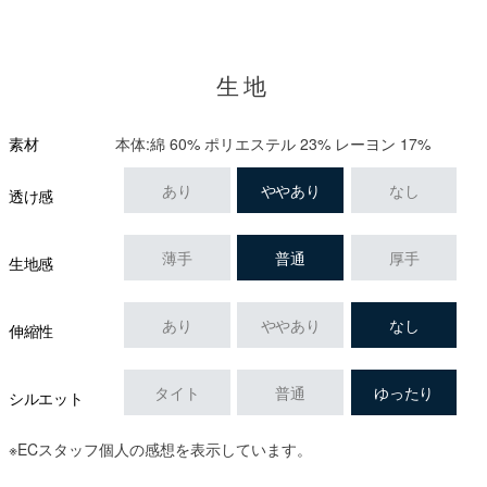
生地
本体:綿 60% ポリエステル 23% レーヨン 17%
素材
あり
ややあり
なし
透け感
薄手
普通
厚手
生地感
あり
ややあり
なし
伸縮性
タイト
普通
ゆったり
シルエット
※ECスタッフ個人の感想を表示しています。