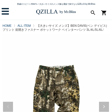
脅威のリピート率82%！大きいサイズのメンズ服を通販で探すならQZILLA by Mr.Bliss
☰
search
shopping_cart
HOME
ALL ITEM
【大きいサイズ メンズ】BEN DAVIS(ベン デイビス)
プリント 前開きファスナー ポケットワーク ペインターパンツ 3L/4L/5L/6L/