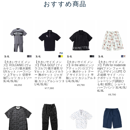
おすすめ商品
【大きいサイズ メン
【大きいサイズ メン
【大きいサイズ メン
【大きいサイズ メン
ズ】VOLCANIC (ヴォ
ズ】FILA GOLF (フィ
ズ】in the attic(インジ
ズ】FUN for modemde
ルケニック) 吸水速乾
ラゴルフ) 吸汗速乾 U
アティック) ロゴプリ
sign(ファン フォー モ
UVカット ハーフパン
Vカット スタンドカラ
ント 胸ポケット テー
デムデザイン) LIFE O
ツ 上下セット 切替半
ー 胸ポケット ジャガ
プ サイドスリット 半
JI 総柄 サイド・バッ
袖Tシャツ カットソー
ードハーフジップ 半
袖シャツ カジュアル 3
クポケット ウエスト
3L/4L/5L/6L/
袖 カジュアルシャツ 3
L/4L/5L/6L/
シャーリング(調節ひ
L/4L/5L/6L/
も有) 前閉じ ショート
¥6,050
¥9,790
ハーフパンツ 3L/4L/5L/
¥17,380
6L/8L
¥9,790