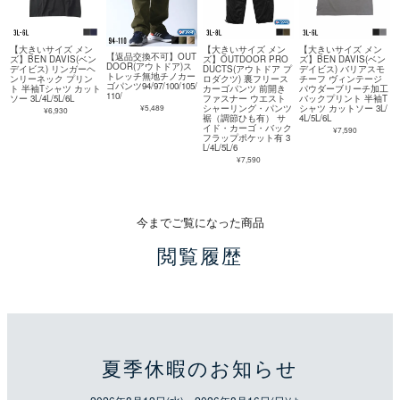
【大きいサイズ メン
【大きいサイズ メン
【大きいサイズ メン
【返品交換不可】OUT
ズ】BEN DAVIS(ベン
ズ】OUTDOOR PRO
ズ】BEN DAVIS(ベン
DOOR(アウトドア)ス
デイビス) リンガーヘ
DUCTS(アウトドア プ
デイビス) バリアスモ
トレッチ無地チノカー
ンリーネック プリン
ロダクツ) 裏フリース
チーフ ヴィンテージ
ゴパンツ94/97/100/105/
ト 半袖Tシャツ カット
カーゴパンツ 前開き
パウダーブリーチ加工
110/
ソー 3L/4L/5L/6L
ファスナー ウエスト
バックプリント 半袖T
¥5,489
シャーリング・パンツ
シャツ カットソー 3L/
¥6,930
裾（調節ひも有） サ
4L/5L/6L
イド・カーゴ・バック
¥7,590
フラップポケット有 3
L/4L/5L/6
¥7,590
今までご覧になった商品
閲覧履歴
夏季休暇のお知らせ