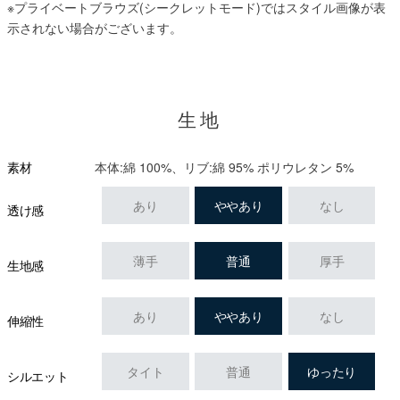
※プライベートブラウズ(シークレットモード)ではスタイル画像が表
示されない場合がございます。
生地
本体:綿 100%、リブ:綿 95% ポリウレタン 5%
素材
あり
ややあり
なし
透け感
薄手
普通
厚手
生地感
あり
ややあり
なし
伸縮性
タイト
普通
ゆったり
シルエット