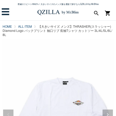
脅威のリピート率82%！大きいサイズのメンズ服を通販で探すならQZILLA by Mr.Bliss
☰
search
shopping_cart
HOME
ALL ITEM
【大きいサイズ メンズ】THRASHER(スラッシャー)
Diamond Logo バックプリント 袖口リブ 長袖Tシャツ カットソー 3L/4L/5L/6L/
8L