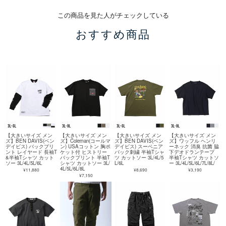
この商品を見た人がチェックしている
おすすめ商品
【大きいサイズ メン
【大きいサイズ メン
【大きいサイズ メン
【大きいサイズ メン
ズ】BEN DAVIS(ベン
ズ】Coleman(コールマ
ズ】BEN DAVIS(ベン
ズ】ワッフル ヘンリ
デイビス) バックプリ
ン) USAコットン 胸ポ
デイビス) スーベニア
ーネック 消臭 抗菌 脇
ント レイヤード 長袖T
ケット付 ヒストリー
バック刺繍 半袖Tシャ
下デオドランテープ
&半袖Tシャツ カット
バックプリント 半袖T
ツ カットソー 3L/4L/5
半袖Tシャツ カットソ
ソー 3L/4L/5L/6L
シャツ カットソー 3L/
L/6L
ー 3L/4L/5L/6L/7L/8L/
4L/5L/6L/8L
¥11,880
¥8,690
¥3,190
¥7,150