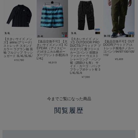
【大きいサイズ メン
【大きいサイズ メン
【返品交換不可】【大
【返品交換不可】OUT
ズ】arena (アリーナ)
ズ】OUTDOOR PRO
きいサイズメンズ】IC
DOOR(アウトドア)ス
ストレッチ スタンド
DUCTS(アウトドア プ
EPEAK（アイスピー
トレッチ無地チノカー
カラー ラグラン袖 長
ロダクツ) 裏フリース
ク)ボタニカル柄ボー
ゴパンツ94/97/100/105/
袖 フルジップ ラッシ
カーゴパンツ 前開き
ダープリント水着[2L/3
110/
ュガード 3L/4L/5L/6L/
ファスナー ウエスト
L/4L]
¥5,489
シャーリング・パンツ
¥10,780
¥6,919
裾（調節ひも有） サ
イド・カーゴ・バック
フラップポケット有 3
L/4L/5L/6
¥7,590
今までご覧になった商品
閲覧履歴