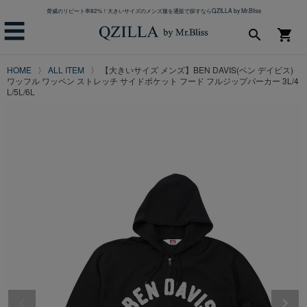
脅威のリピート率82%！大きいサイズのメンズ服を通販で探すならQZILLA by Mr.Bliss
☰
search
shopping_cart
HOME
ALL ITEM
【大きいサイズ メンズ】BEN DAVIS(ベン デイビス)
ワッフル ワッペン ストレッチ サイドポケット フード フルジップパーカー 3L/4
L/5L/6L