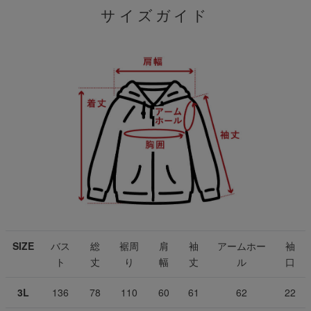
サイズガイド
SIZE
バス
総
裾周
肩
袖
アームホー
袖
ト
丈
り
幅
丈
ル
口
3L
136
78
110
60
61
62
22