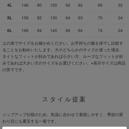
4L
146
80
120
62
62
66
22
5L
156
82
130
64
63
70
24
6L
166
84
140
66
64
74
24
上の表でサイズをお確かめください。お手持ちの服を採寸し比較す
ることをお勧めいたします。大小どちらかのサイズか迷った場合、
タイトなフィットが好みであれば小さい方、ルーズなフィットが好
みであれば大きい方のサイズをお選びください。
※表示サイズは商品
の実寸です。
スタイル提案
ジップアップ仕様のため、気温に合わせて着脱しやすく、季節の変
わり目にも重宝する一着です。