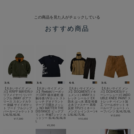
この商品を見た人がチェックしている
おすすめ商品
【大きいサイズ メン
【大きいサイズ メン
【大きいサイズメン
【大きいサイズ メン
ズ】KRIFF MAYER(ク
ズ】Reebok(リーボッ
ズ】DOQMENT(ドキ
ズ】DCSHOES(ディ
リフメイヤー) リバー
ク) DRY 吸水速乾 接
ュメント) 4WAYスト
ーシーシューズ) 26DO
シブル 2WAY ボアフ
触冷感 UVカット スト
レッチ シールド EX
UBLE KNEE PAINT ス
リース スタンドカラ
レッチ デオドラント
防水 はっ水 透湿 軽量
トレッチ ペイント加
ー 刺繍 サイドポケッ
テープ 穴開きメッシ
止水ファスナー 再帰
工 ツールポケット キ
ト フード フルジップ
ュ NO MATTER THE
反射 TPUラミネート
ーループ ショート ハ
パーカージャケット 3
DISTANCE ビッグプ
メンズ レインスーツ4
ーフパンツ 3L/4L/5L/6L
L/4L/5L/6L/8L
リント 半袖Tシャツ カ
L/5L/6L/7L/8L
¥12,650
ットソー 3L/4L/5L/6L/8
¥17,380
¥10,450
L
¥5,390