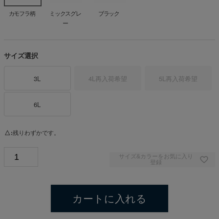
カモフラ柄
ミックスグレ
ブラック
ー
サイズ選択
3L
4L
再入荷希望
5L
再入荷希望
6L
△
残りわずかです。
サイズ&カラーをお気に入り
登録
カートに入れる