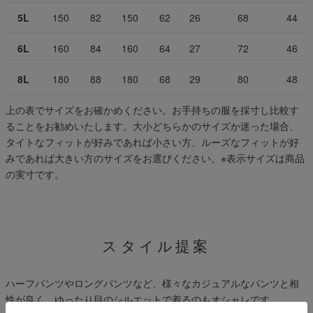
5L
150
82
150
62
26
68
44
6L
160
84
160
64
27
72
46
8L
180
88
180
68
29
80
48
上の表でサイズをお確かめください。お手持ちの服を採寸し比較す
ることをお勧めいたします。大小どちらかのサイズか迷った場合、
タイトなフィットが好みであれば小さい方、ルーズなフィットが好
みであれば大きい方のサイズをお選びください。
※表示サイズは商品
の実寸です。
スタイル提案
ハーフパンツやロングパンツなど、様々なカジュアルなパンツと相
性が良く、ゆったり目のシルエットで着るのもオシャレです。