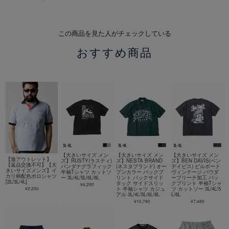
この商品を見た人がチェックしている
おすすめ商品
【大きいサイズ メン
【大きいサイズ メン
【大きいサイズ メン
【激アウトレット】
ズ】RUSTY(ラスティ)
ズ】NESTA BRAND
ズ】BEN DAVIS(ベン
【返品交換不可】【大
バンダナグラフィック
(ネスタブランド) オー
デイビス) ビルボード
きいサイズメンズ】イ
半袖Tシャツ カットソ
プンカラー バックプ
ヴィンテージ パウダ
カリ柄配色ポロシャツ
ー 3L/4L/5L/6L/8L
リント バックサイド
ーブリーチ加工 バッ
[2L/3L/4L]
タック サイドスリッ
クプリント 半袖Tシャ
¥4,290
¥2,200
ト 半袖シャツ カジュ
ツ カットソー 3L/4L/5
アル 3L/4L/5L/6L/8L
L/6L
¥10,780
¥7,480