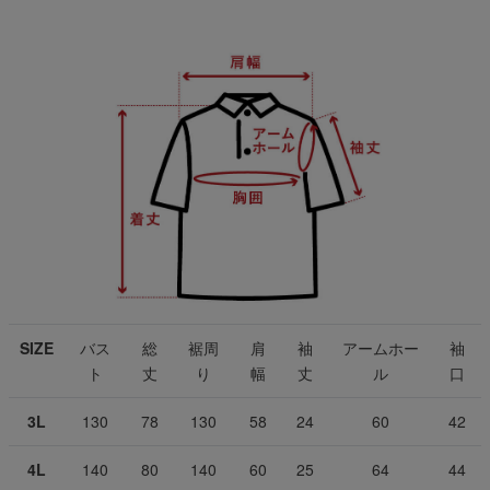
SIZE
バス
総
裾周
肩
袖
アームホー
袖
ト
丈
り
幅
丈
ル
口
3L
130
78
130
58
24
60
42
4L
140
80
140
60
25
64
44