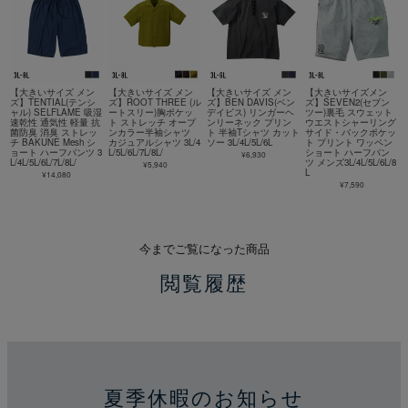
【大きいサイズ メン
【大きいサイズ メン
【大きいサイズ メン
【大きいサイズメン
ズ】TENTIAL(テンシ
ズ】ROOT THREE (ル
ズ】BEN DAVIS(ベン
ズ】SEVEN2(セブン
ャル) SELFLAME 吸湿
ートスリー)胸ポケッ
デイビス) リンガーヘ
ツー)裏毛 スウェット
速乾性 通気性 軽量 抗
ト ストレッチ オープ
ンリーネック プリン
ウエストシャーリング
菌防臭 消臭 ストレッ
ンカラー半袖シャツ
ト 半袖Tシャツ カット
サイド・バックポケッ
チ BAKUNE Mesh シ
カジュアルシャツ 3L/4
ソー 3L/4L/5L/6L
ト プリント ワッペン
ョート ハーフパンツ 3
L/5L/6L/7L/8L/
ショート ハーフパン
¥6,930
L/4L/5L/6L/7L/8L/
ツ メンズ3L/4L/5L/6L/8
¥5,940
L
¥14,080
¥7,590
今までご覧になった商品
閲覧履歴
夏季休暇のお知らせ