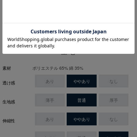
※プライベートブラウズ(シークレットモード)ではスタイル画像が表
示されない場合がございます。
生地
ポリエステル 65% 綿 35%
素材
あり
ややあり
なし
透け感
薄手
普通
厚手
生地感
あり
ややあり
なし
伸縮性