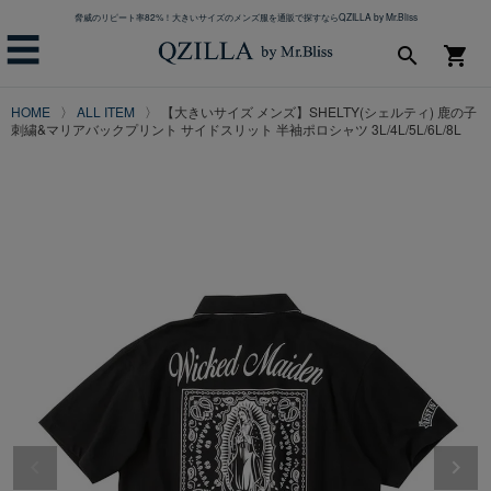
脅威のリピート率82%！大きいサイズのメンズ服を通販で探すならQZILLA by Mr.Bliss
☰
search
shopping_cart
HOME
ALL ITEM
【大きいサイズ メンズ】SHELTY(シェルティ) 鹿の子
刺繍&マリアバックプリント サイドスリット 半袖ポロシャツ 3L/4L/5L/6L/8L