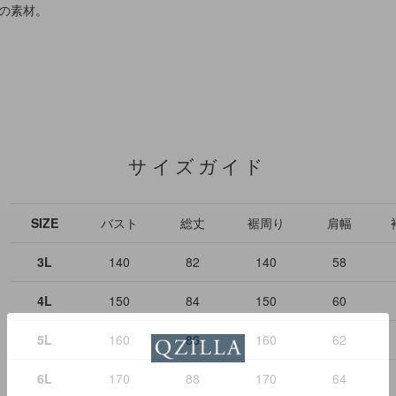
りの素材。
サイズガイド
SIZE
バスト
総丈
裾周り
肩幅
3L
140
82
140
58
4L
150
84
150
60
5L
160
86
160
62
6L
170
88
170
64