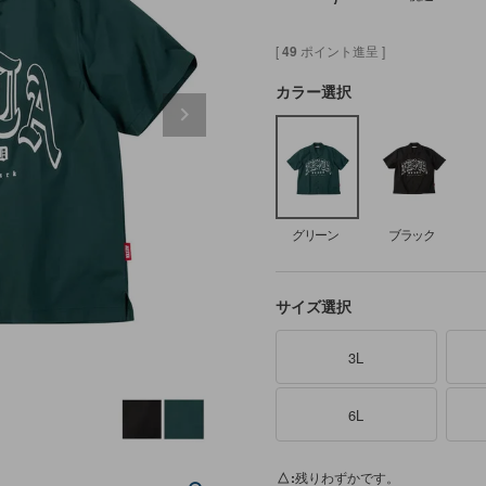
[
49
ポイント進呈 ]
カラー選択
グリーン
ブラック
サイズ選択
3L
6L
グ
△
残りわずかです。