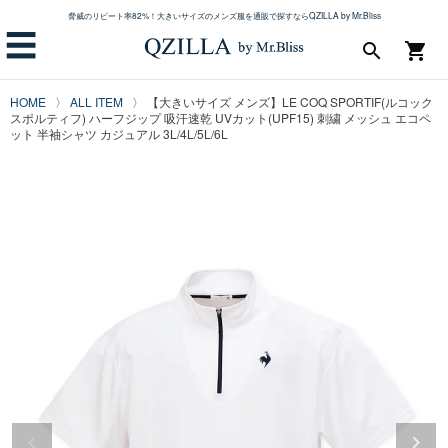
脅威のリピート率82%！大きいサイズのメンズ服を通販で探すならQZILLA by Mr.Bliss
☰
search
shopping_cart
HOME
ALL ITEM
【大きいサイズ メンズ】LE COQ SPORTIF(ルコック
スポルティフ) ハーフジップ 吸汗速乾 UVカット(UPF15) 刺繍 メッシュ エコペ
ット 半袖シャツ カジュアル 3L/4L/5L/6L