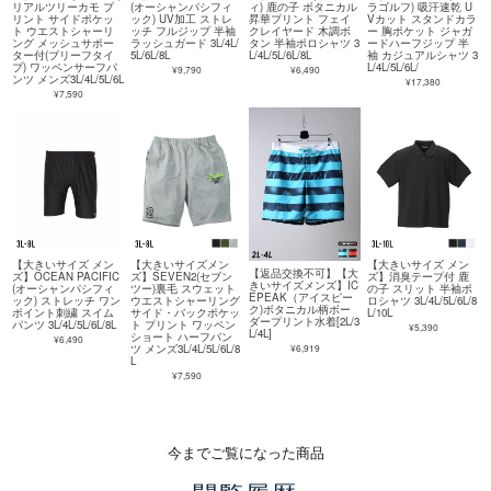
リアルツリーカモ プ
(オーシャンパシフィ
ィ) 鹿の子 ボタニカル
ラゴルフ) 吸汗速乾 U
リント サイドポケッ
ック) UV加工 ストレ
昇華プリント フェイ
Vカット スタンドカラ
ト ウエストシャーリ
ッチ フルジップ 半袖
クレイヤード 木調ボ
ー 胸ポケット ジャガ
ング メッシュサポー
ラッシュガード 3L/4L/
タン 半袖ポロシャツ 3
ードハーフジップ 半
ター付(ブリーフタイ
5L/6L/8L
L/4L/5L/6L/8L
袖 カジュアルシャツ 3
プ) ワッペンサーフパ
L/4L/5L/6L/
¥9,790
¥6,490
ンツ メンズ3L/4L/5L/6L
¥17,380
¥7,590
【大きいサイズ メン
【大きいサイズメン
【大きいサイズ メン
【返品交換不可】【大
ズ】OCEAN PACIFIC
ズ】SEVEN2(セブン
ズ】消臭テープ付 鹿
きいサイズメンズ】IC
(オーシャンパシフィ
ツー)裏毛 スウェット
の子 スリット 半袖ポ
EPEAK（アイスピー
ック) ストレッチ ワン
ウエストシャーリング
ロシャツ 3L/4L/5L/6L/8
ク)ボタニカル柄ボー
ポイント刺繍 スイム
サイド・バックポケッ
L/10L
ダープリント水着[2L/3
パンツ 3L/4L/5L/6L/8L
ト プリント ワッペン
¥5,390
L/4L]
ショート ハーフパン
¥6,490
¥6,919
ツ メンズ3L/4L/5L/6L/8
L
¥7,590
今までご覧になった商品