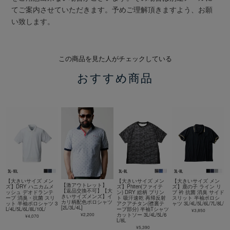
てご案内させていただきます。予めご理解頂きますよう、お願
い致します。
この商品を見た人がチェックしている
おすすめ商品
【大きいサイズ メン
【大きいサイズ メン
【大きいサイズ メン
【激アウトレット】
ズ】DRY ハニカムメ
ズ】Phiten(ファイテ
ズ】鹿の子 ライン リ
【返品交換不可】【大
ッシュ デオドランテ
ン) DRY 総柄 プリン
ブ 衿 抗菌 消臭 サイド
きいサイズメンズ】イ
ープ 消臭・抗菌 スリ
ト 吸汗速乾 再帰反射
スリット 半袖ポロシ
カリ柄配色ポロシャツ
ット 半袖ポロシャツ 3
アクアチタン(襟裏テ
ャツ 3L/4L/5L/6L/7L/8L/
[2L/3L/4L]
L/4L/5L/6L/8L/10L/
ープ部分) 半袖Tシャツ
¥3,850
¥2,200
カットソー 3L/4L/5L/6
¥4,070
L/8L
¥5,390