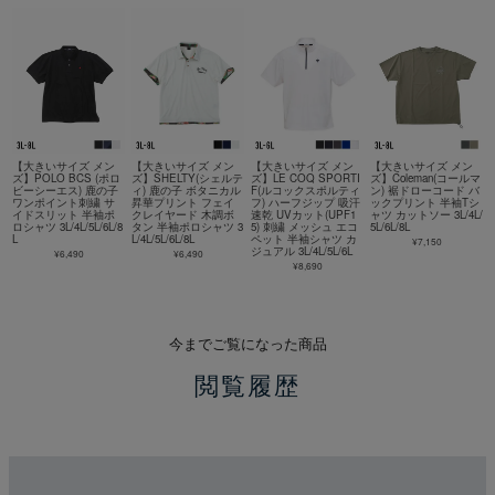
【大きいサイズ メン
【大きいサイズ メン
【大きいサイズ メン
【大きいサイズ メン
ズ】POLO BCS (ポロ
ズ】SHELTY(シェルテ
ズ】LE COQ SPORTI
ズ】Coleman(コールマ
ビーシーエス) 鹿の子
ィ) 鹿の子 ボタニカル
F(ルコックスポルティ
ン) 裾ドローコード バ
ワンポイント刺繍 サ
昇華プリント フェイ
フ) ハーフジップ 吸汗
ックプリント 半袖Tシ
イドスリット 半袖ポ
クレイヤード 木調ボ
速乾 UVカット(UPF1
ャツ カットソー 3L/4L/
ロシャツ 3L/4L/5L/6L/8
タン 半袖ポロシャツ 3
5) 刺繍 メッシュ エコ
5L/6L/8L
L
L/4L/5L/6L/8L
ペット 半袖シャツ カ
¥7,150
ジュアル 3L/4L/5L/6L
¥6,490
¥6,490
¥8,690
今までご覧になった商品
閲覧履歴