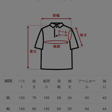
SIZE
バス
総
裾周
肩
袖
アームホー
袖
ト
丈
り
幅
丈
ル
口
3L
130
78
130
58
24
60
42
4L
140
80
140
60
25
64
44