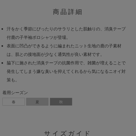
商品詳細
汗をかく季節にぴったりのサラリとした肌触りの、消臭テープ
付鹿の子半袖ポロシャツが登場。
表面に凹凸ができるように編まれたニット生地の鹿の子素材
は、肌との接地面が少なく通気性が良い素材です。
脇下に施された消臭テープの抗菌作用で、雑菌が増えることで
発生してしまう嫌な臭いを抑えてくれるから気になるニオイ対
策も。
着用シーズン
春
夏
秋
サイズガイド