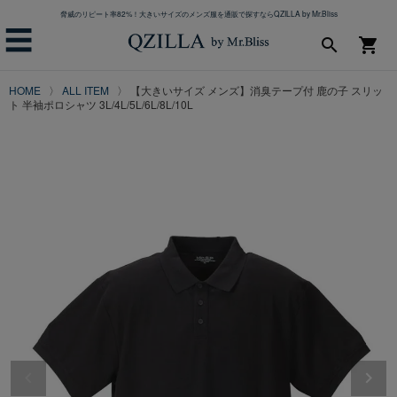
脅威のリピート率82%！大きいサイズのメンズ服を通販で探すならQZILLA by Mr.Bliss
☰
search
shopping_cart
HOME
ALL ITEM
【大きいサイズ メンズ】消臭テープ付 鹿の子 スリッ
ト 半袖ポロシャツ 3L/4L/5L/6L/8L/10L