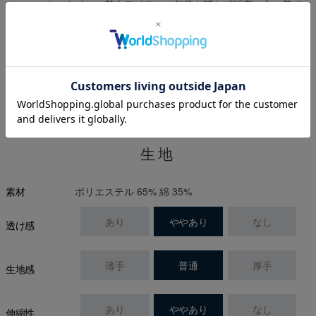
ベーシックスタイルの基本アイテム。年代を問わず幅広い方に着て
いただけるポロシャツです。
※プライベートブラウズ(シークレットモード)ではスタイル画像が表
示されない場合がございます。
生地
ポリエステル 65% 綿 35%
素材
あり
ややあり
なし
透け感
薄手
普通
厚手
生地感
あり
ややあり
なし
伸縮性