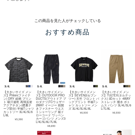
この商品を見た人がチェックしている
おすすめ商品
【大きいサイズ メン
【大きいサイズメン
【大きいサイズメン
【大きいサイズ メン
ズ】Phiten(ファイテ
ズ】OUTDOOR PRO
ズ】SEVEN2(セブン
ズ】TULTEX(タルテッ
ン) DRY 総柄 プリン
DUCTS(アウトドア プ
ツー) 天竺 フロント バ
クス) 3Dカット 4WAY
ト 吸汗速乾 再帰反射
ロダクツ)TCウェザー
ックプリント 半袖Tシ
ストレッチ 撥水 ボト
アクアチタン(襟裏テ
2WAY イージー 前開
ャツ カットソー メン
ムス パンツ 3L/4L/5L/6
ープ部分) 半袖Tシャツ
きファスナー ウエス
ズ 3L/4L/5L/6L/8L
L/7L/8L
カットソー 3L/4L/5L/6
トシャーリング 裾ド
¥6,930
¥6,930
L/8L
ローコード ワッペン
カーゴパンツ メンズ3
¥5,390
L/4L/5L/6L/7L/8L
¥8,690