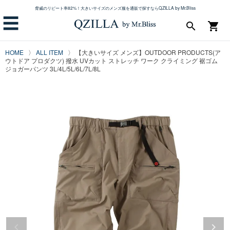
脅威のリピート率82%！大きいサイズのメンズ服を通販で探すならQZILLA by Mr.Bliss
☰
search
shopping_cart
HOME
ALL ITEM
【大きいサイズ メンズ】OUTDOOR PRODUCTS(ア
ウトドア プロダクツ) 撥水 UVカット ストレッチ ワーク クライミング 裾ゴム
ジョガーパンツ 3L/4L/5L/6L/7L/8L