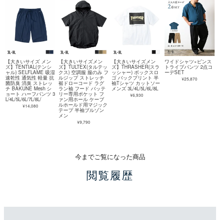
【大きいサイズ メン
【大きいサイズメン
【大きいサイズメン
ワイドシャツ×ピンス
ズ】TENTIAL(テンシ
ズ】TULTEX(タルテッ
ズ】THRASHER(スラ
トライプパンツ 2点コ
ャル) SELFLAME 吸湿
クス) 空調服 服のみ フ
ッシャー) ボックスロ
ーデSET
速乾性 通気性 軽量 抗
ルジップ ストレッチ
ゴ バックプリント 半
¥25,870
菌防臭 消臭 ストレッ
裾ドローコード ラグ
袖Tシャツ カットソー
チ BAKUNE Mesh シ
ラン袖 フード バッテ
メンズ 3L/4L/5L/6L/8L
ョート ハーフパンツ 3
リー専用ポケット フ
¥6,930
L/4L/5L/6L/7L/8L/
ァン用ホール ケーブ
ルホールド用マジック
¥14,080
テープ 半袖ブルゾン
メン
¥9,790
今までご覧になった商品
閲覧履歴