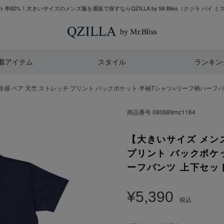
率82%！大きいサイズのメンズ服を通販で探すならQZILLA by Mr.Bliss
（クジラ バイ ミ
着アイテム
スタイル
ランキン
 ベア 天竺 ストレッチ プリント バックポケット 半袖Tシャツ+リーフ柄ハーフパンツ 上下セ
商品番号
080689mc1164
【大きいサイズ メン
プリント バックポケ
ーフパンツ 上下セット 3L
¥
5,390
税込