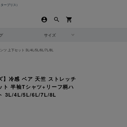
スターブリス）
account_circle
search
shopping_cart
グ
サイズ
ット 3L/4L/5L/6L/7L/8L
ズ】冷感 ベア 天竺 ストレッチ
ット 半袖Tシャツ+リーフ柄ハ
/4L/5L/6L/7L/8L