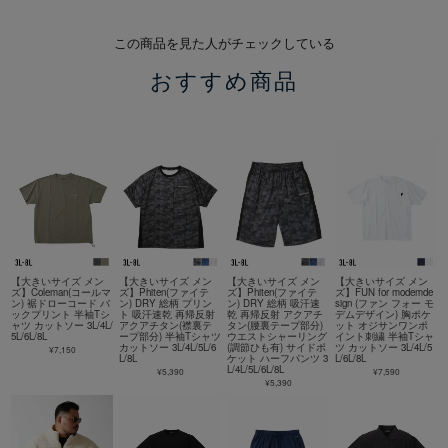
この商品を見た人がチェックしている
おすすめ商品
【大きいサイズ メン
【大きいサイズ メン
【大きいサイズ メン
【大きいサイズ メン
ズ】Coleman(コールマ
ズ】Phiten(ファイテ
ズ】Phiten(ファイテ
ズ】FUN for modemde
ン) 裾ドローコード バ
ン) DRY 総柄 プリン
ン) DRY 総柄 吸汗速
sign (ファン フォー モ
ックプリント 半袖Tシ
ト 吸汗速乾 再帰反射
乾 再帰反射 アクアチ
デムデザイン) 胸ポケ
ャツ カットソー 3L/4L/
アクアチタン(襟裏テ
タン(腰裏テープ部分)
ット オジサンワンポ
5L/6L/8L
ープ部分) 半袖Tシャツ
ウエストシャーリング
イント刺繍 半袖Tシャ
カットソー 3L/4L/5L/6
(調節ひも有) サイドポ
ツ カットソー 3L/4L/5
¥7,150
L/8L
ケット ハーフパンツ 3
L/6L/8L
L/4L/5L/6L/8L
¥5,390
¥7,590
¥5,390