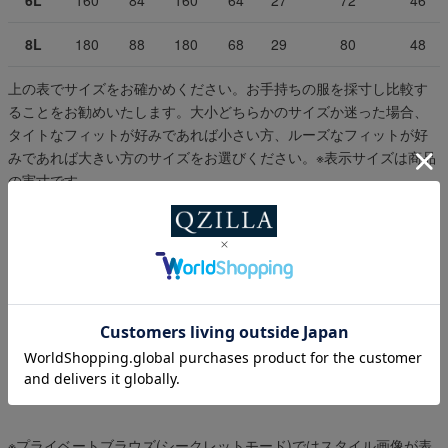
6L
160
84
160
64
27
72
46
8L
180
88
180
68
29
80
48
上の表でサイズをお確かめください。お手持ちの服を採寸し比較す
ることをお勧めいたします。大小どちらかのサイズか迷った場合、
タイトなフィットが好みであれば小さい方、ルーズなフィットが好
みであれば大きい方のサイズをお選びください。
※表示サイズは商品
の実寸です。
スタイル提案
デニムやワークパンツと合わせた、アウトドア感のある着こなし
に。ハーフパンツと合わせれば、抜け感のある夏らしいスタイル
に。キャンプやフェスなどのアクティブなシーンにもおすすめ。
※プライベートブラウズ(シークレットモード)ではスタイル画像が表