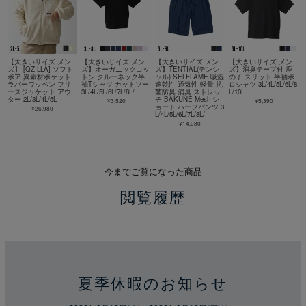
【大きいサイズ メン
【大きいサイズ メン
【大きいサイズ メン
【大きいサイズ メン
ズ】 [QZILLA] ソフト
ズ】オーガニックコッ
ズ】TENTIAL(テンシ
ズ】消臭テープ付 鹿
ボア 異素材ポケット
トン クルーネック半
ャル) SELFLAME 吸湿
の子 スリット 半袖ポ
ラバーワッペン フリ
袖Tシャツ カットソー
速乾性 通気性 軽量 抗
ロシャツ 3L/4L/5L/6L/8
ースジャケット アウ
3L/4L/5L/6L/7L/8L/
菌防臭 消臭 ストレッ
L/10L
ター 2L/3L/4L/5L
チ BAKUNE Mesh シ
¥3,520
¥5,390
ョート ハーフパンツ 3
¥26,980
L/4L/5L/6L/7L/8L/
¥14,080
今までご覧になった商品
閲覧履歴
夏季休暇のお知らせ