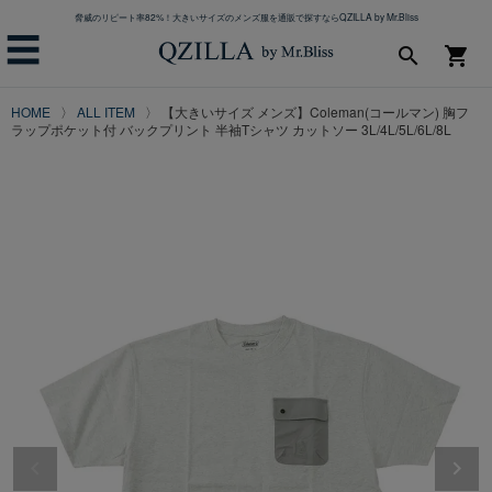
脅威のリピート率82%！大きいサイズのメンズ服を通販で探すならQZILLA by Mr.Bliss
☰
search
shopping_cart
HOME
ALL ITEM
【大きいサイズ メンズ】Coleman(コールマン) 胸フ
ラップポケット付 バックプリント 半袖Tシャツ カットソー 3L/4L/5L/6L/8L