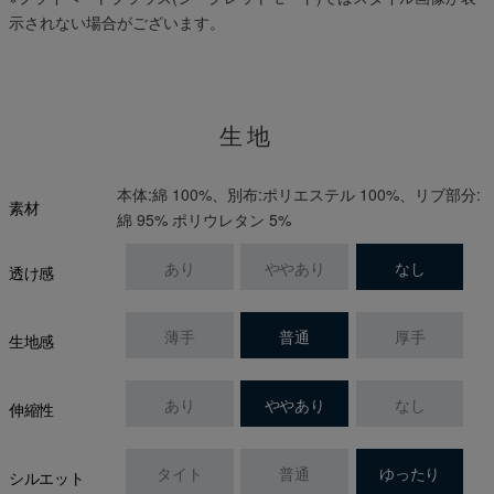
示されない場合がございます。
生地
本体:綿 100%、別布:ポリエステル 100%、リブ部分:
素材
綿 95% ポリウレタン 5%
あり
ややあり
なし
透け感
薄手
普通
厚手
生地感
あり
ややあり
なし
伸縮性
タイト
普通
ゆったり
シルエット