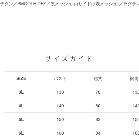
チタン／SMOOTH DRY／裏メッシュ(両サイドは表メッシュ)／ラグラ
サイズガイド
SIZE
バスト
総丈
裾周
3L
130
78
13
4L
140
80
14
5L
150
82
15
6L
160
84
16