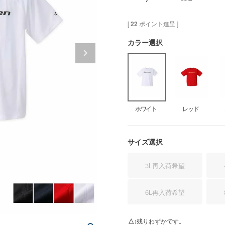
[
22
ポイント進呈 ]
カラー選択
ホワイト
レッド
サイズ選択
3L
再入荷希望
6L
再入荷希望
ホ
△
残りわずかです。