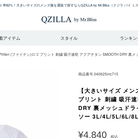
率82%！大きいサイズのメンズ服を通販で探すならQZILLA by Mr.Bliss
（クジラ バイ ミ
着アイテム
スタイル
ランキン
iten (ファイテン)ロゴ プリント 刺繍 吸汗速乾 アクアチタン SMOOTH DRY 裏
商品番号
040625mc715
【大きいサイズ メンズ】
プリント 刺繍 吸汗速
DRY 裏メッシュド
ソー 3L/4L/5L/6L/8
¥
4,840
税込