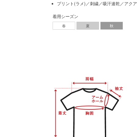
プリント(ラメ)／刺繍／吸汗速乾／アクア
着用シーズン
春
夏
秋