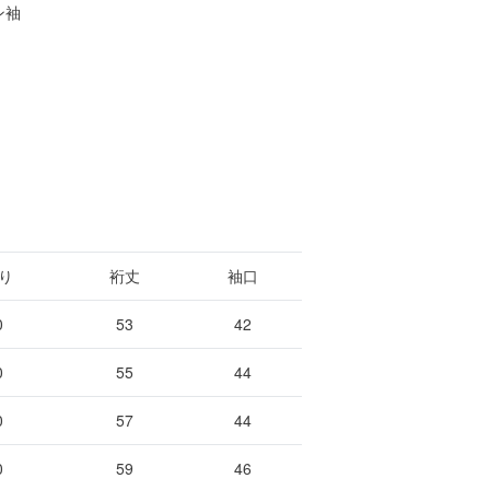
ン袖
り
裄丈
袖口
0
53
42
0
55
44
0
57
44
0
59
46