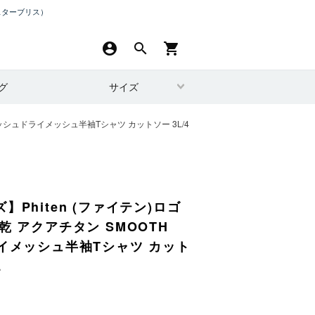
スターブリス）
account_circle
search
shopping_cart
グ
サイズ
メッシュドライメッシュ半袖Tシャツ カットソー 3L/4
Phiten (ファイテン)ロゴ
乾 アクアチタン SMOOTH
ライメッシュ半袖Tシャツ カット
L