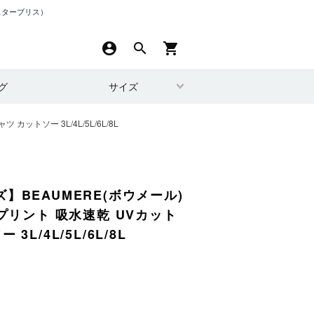
スターブリス）
account_circle
search
shopping_cart
グ
サイズ
ットソー 3L/4L/5L/6L/8L
】BEAUMERE(ボウメール)
ープリント 吸水速乾 UVカット
3L/4L/5L/6L/8L