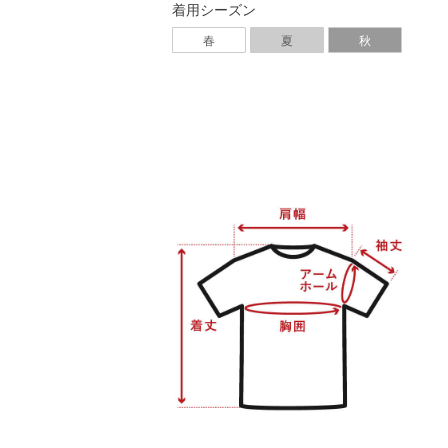
着用シーズン
春
夏
秋