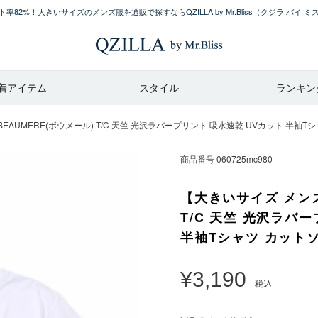
率82%！大きいサイズのメンズ服を通販で探すならQZILLA by Mr.Bliss
（クジラ バイ ミ
着アイテム
スタイル
ランキン
UMERE(ボウメール) T/C 天竺 光沢ラバープリント 吸水速乾 UVカット 半袖Tシャツ カ
商品番号
060725mc980
【大きいサイズ メンズ
T/C 天竺 光沢ラバ
半袖Tシャツ カットソー 
¥
3,190
税込