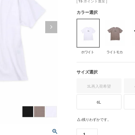
[
15
ポイント進呈 ]
カラー選択
ホワイト
ライトモカ
サイズ選択
3L
再入荷希望
6L
△
残りわずかです。
ホ