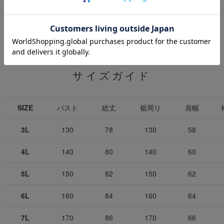
サイズガイド
SIZE
バスト
総丈
裾周り
肩幅
3L
130
78
130
58
4L
140
80
140
60
5L
150
82
150
62
6L
160
84
160
64
7L
170
86
170
66