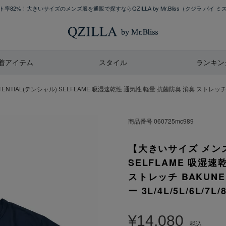
率82%！大きいサイズのメンズ服を通販で探すならQZILLA by Mr.Bliss
（クジラ バイ ミ
着アイテム
スタイル
ランキン
TIAL(テンシャル) SELFLAME 吸湿速乾性 通気性 軽量 抗菌防臭 消臭 ストレッチ BAK
商品番号
060725mc989
【大きいサイズ メンズ
SELFLAME 吸湿速
ストレッチ BAKUNE
ー 3L/4L/5L/6L/7L/8
¥
14,080
税込