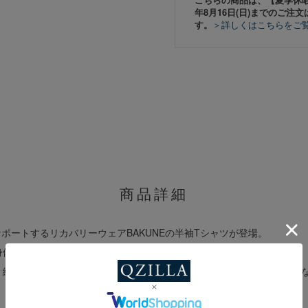
年8月16日(日)までのご注文
す。
＞詳しくはこちらをご
商品詳細
をサポートするリカバリーウェアBAKUNEの半袖Tシャツが登場。
体をリカバリーする特殊機能繊維「SELFLAME」を使用。
、締め付け感のないゆったりとした着用感など、細部にわたり、ゆるぎ