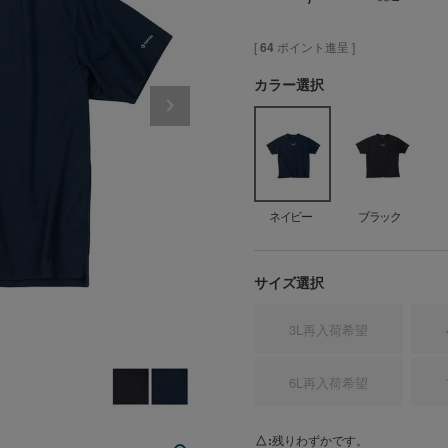
[
64
ポイント進呈 ]
カラー選択
ネイビー
ブラック
サイズ選択
3L
再入荷希望
6L
再入荷希望
ネ
△
残りわずかです。