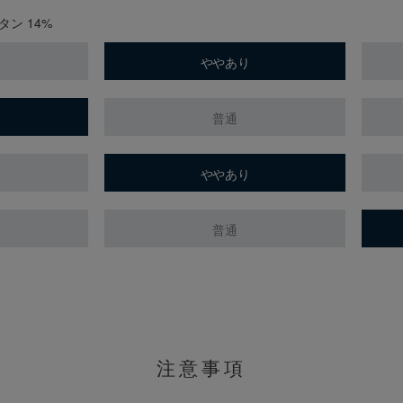
タン 14%
ややあり
普通
ややあり
普通
。
注意事項