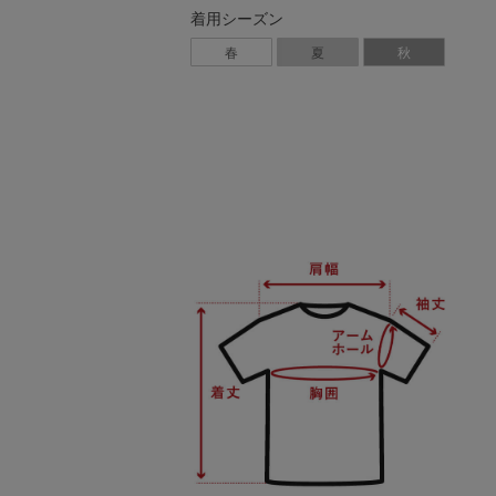
着用シーズン
春
夏
秋