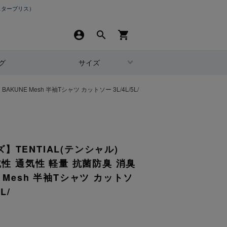
スターブリス）
account_circle
search
shopping_cart
グ
サイズ
UNE Mesh 半袖Tシャツ カットソー 3L/4L/5L/
】TENTIAL(テンシャル)
乾性 通気性 軽量 抗菌防臭 消臭
 Mesh 半袖Tシャツ カットソ
L/