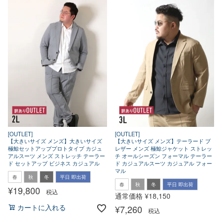
[OUTLET]
[OUTLET]
【大きいサイズ メンズ】大きいサイズ
【大きいサイズ メンズ】テーラード ブ
極鯨セットアッププロトタイプ カジュ
レザー メンズ 極鯨ジャケット ストレッ
アルスーツ メンズ ストレッチ テーラー
チ オールシーズン フォーマル テーラー
ド セットアップ ビジネス カジュアル
ド カジュアルスーツ カジュアル フォー
マル
春
秋
冬
平日 即出荷
春
秋
冬
平日 即出荷
¥
19,800
税込
通常価格
¥
18,150
¥
7,260
カートに入れる
税込