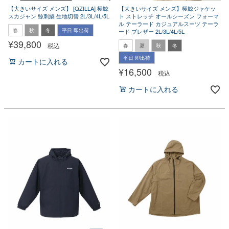
【大きいサイズ メンズ】 [QZILLA] 極鯨
【大きいサイズ メンズ】極鯨ジャケッ
スカジャン 鯨刺繍 生地切替 2L/3L/4L/5L
ト ストレッチ オールシーズン フォーマ
ル テーラード カジュアルスーツ テーラ
春
秋
冬
平日 即出荷
ード ブレザー 2L/3L/4L/5L
¥
39,800
税込
春
夏
秋
冬
平日 即出荷
カートに入れる
¥
16,500
税込
カートに入れる