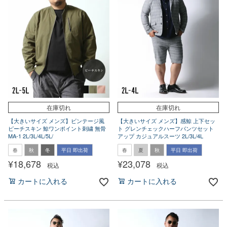
在庫切れ
在庫切れ
【大きいサイズ メンズ】ビンテージ風
【大きいサイズ メンズ】感鯨 上下セッ
ピーチスキン 鯨ワンポイント刺繍 無骨
ト グレンチェックハーフパンツセット
MA-1 2L/3L/4L/5L/
アップ カジュアルスーツ 2L/3L/4L
春
秋
冬
平日 即出荷
春
夏
秋
平日 即出荷
¥
18,678
¥
23,078
税込
税込
カートに入れる
カートに入れる