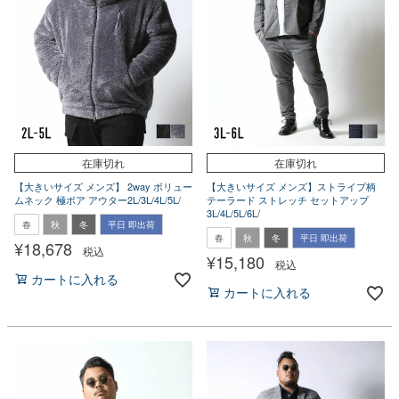
在庫切れ
在庫切れ
【大きいサイズ メンズ】 2way ボリュー
【大きいサイズ メンズ】ストライプ柄
ムネック 極ボア アウター2L/3L/4L/5L/
テーラード ストレッチ セットアップ
3L/4L/5L/6L/
春
秋
冬
平日 即出荷
春
秋
冬
平日 即出荷
¥
18,678
税込
¥
15,180
税込
カートに入れる
カートに入れる