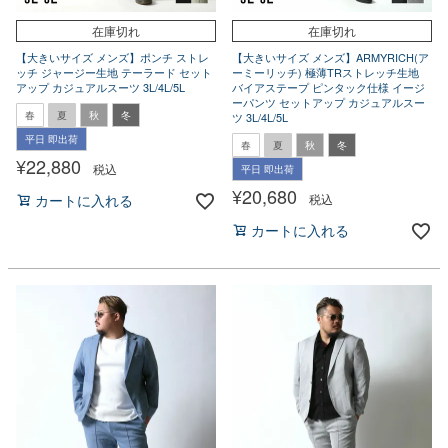
在庫切れ
在庫切れ
【大きいサイズ メンズ】ポンチ ストレ
【大きいサイズ メンズ】ARMYRICH(ア
ッチ ジャージー生地 テーラード セット
ーミーリッチ) 極薄TRストレッチ生地
アップ カジュアルスーツ 3L/4L/5L
バイアステープ ピンタック仕様 イージ
ーパンツ セットアップ カジュアルスー
春
夏
秋
冬
ツ 3L/4L/5L
平日 即出荷
春
夏
秋
冬
¥
22,880
税込
平日 即出荷
¥
20,680
税込
カートに入れる
カートに入れる