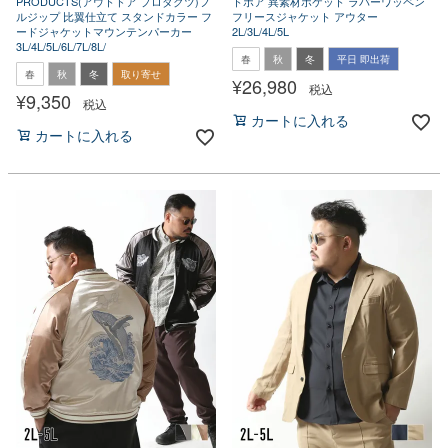
PRODUCTS(アウトドア プロダクツ)フ
トボア 異素材ポケット ラバーワッペン
ルジップ 比翼仕立て スタンドカラー フ
フリースジャケット アウター
ードジャケットマウンテンパーカー
2L/3L/4L/5L
3L/4L/5L/6L/7L/8L/
春
秋
冬
平日 即出荷
春
秋
冬
取り寄せ
¥
26,980
税込
¥
9,350
税込
カートに入れる
カートに入れる