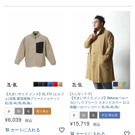
[ユニセックス]
【大きいサイズ メンズ】EL.FO (エルフ
【大きいサイズ メンズ】Beluca(ベルー
ォ)消臭 吸湿発熱フリースジャケット
カ)バックプリーツ スタンドカラー ロゴ
2L/3L/4L/5L/6L/8L/
刺繍 バルーンコート 2L/3L/4L/5L/
春
秋
冬
取り寄せ
春
秋
冬
平日 即出荷
¥
6,039
税込
¥
15,719
税込
カートに入れる
カートに入れる