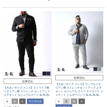
在庫切れ
在庫切れ
【大きいサイズ メンズ】ワッフルイタ
リアン襟 ストレッチセットアップ 上下
【大きいサイズ メンズ】ストライプ柄
セット カジュアル スーツ テーラード ジ
イタリアン襟 ストレッチ セットアップ
ャケット ジョガーパンツ 3L/4L/5L/6L
上下セット カジュアルスーツ 3L/4L/5L
春
夏
秋
冬
春
秋
冬
平日 即出荷
平日 即出荷