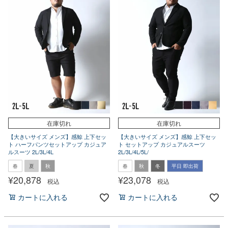
在庫切れ
在庫切れ
【大きいサイズ メンズ】感鯨 上下セッ
【大きいサイズ メンズ】感鯨 上下セッ
ト ハーフパンツセットアップ カジュア
ト セットアップ カジュアルスーツ
ルスーツ 2L/3L/4L
2L/3L/4L/5L/
春
夏
秋
春
秋
冬
平日 即出荷
¥
20,878
¥
23,078
税込
税込
カートに入れる
カートに入れる