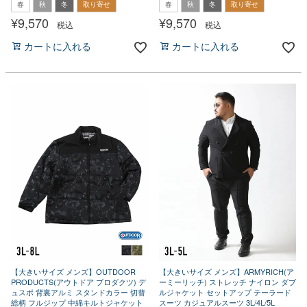
春
秋
冬
取り寄せ
春
秋
冬
取り寄せ
¥
9,570
¥
9,570
税込
税込
カートに入れる
カートに入れる
【大きいサイズ メンズ】OUTDOOR
【大きいサイズ メンズ】ARMYRICH(ア
PRODUCTS(アウトドア プロダクツ) デ
ーミーリッチ) ストレッチ ナイロン ダブ
ュスポ 背裏アルミ スタンドカラー 切替
ルジャケット セットアップ テーラード
総柄 フルジップ 中綿キルトジャケット
スーツ カジュアルスーツ 3L/4L/5L