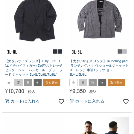
【大きいサイズ メンズ】H by FIGER
【大きいサイズ メンズ】 launching pad
(エイチバイフィガー) 2WAYストレッチ
(ランチングパッド) ショールジャケット
センターベント ハンガーループ テーラ
ストレッチ 半袖Tシャツ セット
ード ジャケット 3L/4L/5L/6L/7L/8L/
3L/4L/5L/6L
春
夏
秋
冬
取り寄せ
春
夏
秋
冬
取り寄せ
¥
10,780
¥
9,350
税込
税込
カートに入れる
カートに入れる