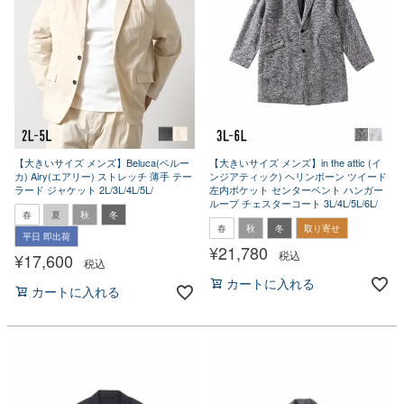
【大きいサイズ メンズ】Beluca(ベルー
【大きいサイズ メンズ】in the attic (イ
カ) Airy(エアリー) ストレッチ 薄手 テー
ンジアティック) ヘリンボーン ツイード
ラード ジャケット 2L/3L/4L/5L/
左内ポケット センターベント ハンガー
ループ チェスターコート 3L/4L/5L/6L/
春
夏
秋
冬
春
秋
冬
取り寄せ
平日 即出荷
¥
21,780
税込
¥
17,600
税込
カートに入れる
カートに入れる