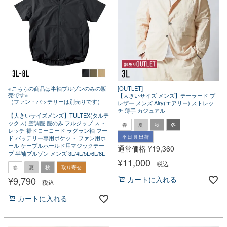
※こちらの商品は半袖ブルゾンのみの販
[OUTLET]
売です※
【大きいサイズ メンズ】テーラード ブ
（ファン・バッテリーは別売りです）
レザー メンズ Airy(エアリー) ストレッ
チ 薄手 カジュアル
【大きいサイズメンズ】TULTEX(タルテ
ックス) 空調服 服のみ フルジップ スト
春
夏
秋
冬
レッチ 裾ドローコード ラグラン袖 フー
平日 即出荷
ド バッテリー専用ポケット ファン用ホ
ール ケーブルホールド用マジックテー
通常価格
¥
19,360
プ 半袖ブルゾン メンズ 3L/4L/5L/6L/8L
¥
11,000
税込
春
夏
秋
取り寄せ
¥
9,790
カートに入れる
税込
カートに入れる