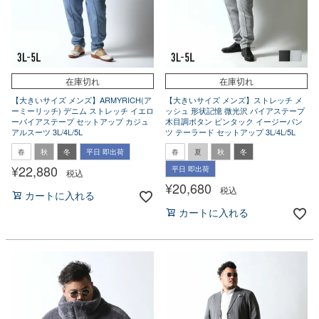
在庫切れ
在庫切れ
【大きいサイズ メンズ】ARMYRICH(ア
【大きいサイズ メンズ】ストレッチ メ
ーミーリッチ) デニム ストレッチ イエロ
ッシュ 形状記憶 微光沢 バイアステープ
ーバイアステープ セットアップ カジュ
木目調ボタン ピンタック イージーパン
アルスーツ 3L/4L/5L
ツ テーラード セットアップ 3L/4L/5L
春
秋
冬
平日 即出荷
春
夏
秋
冬
¥
22,880
平日 即出荷
税込
¥
20,680
税込
カートに入れる
カートに入れる