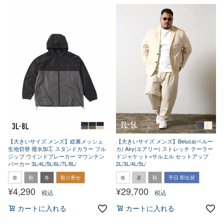
【大きいサイズ メンズ】総裏メッシュ
【大きいサイズ メンズ】Beluca(ベルー
生地切替 撥水加工 スタンドカラー フル
カ) Airy(エアリー) ストレッチ テーラー
ジップ ウインドブレーカー マウンテン
ドジャケット×サルエル セットアップ
パーカー 3L/4L/5L/6L/7L/8L/
2L/3L/4L/5L/
春
秋
冬
取り寄せ
春
夏
秋
平日 即出荷
¥
4,290
¥
29,700
税込
税込
カートに入れる
カートに入れる