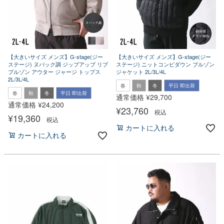
【大きいサイズ メンズ】G-stage(ジー
【大きいサイズ メンズ】G-stage(ジー
ステージ) ヌバック調 ジップアップ リブ
ステージ) ニットコンビダウン ブルゾン
ブルゾン アウター ジャージ トップス
ジャケット 2L/3L/4L
2L/3L/4L
春
秋
冬
平日 即出荷
春
秋
冬
平日 即出荷
通常価格
¥
29,700
通常価格
¥
24,200
¥
23,760
税込
¥
19,360
税込
カートに入れる
カートに入れる