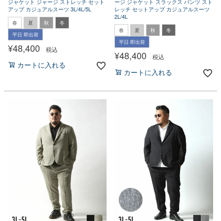
ジャケット ジャージ ストレッチ セット
ージ ジャケット スラックス パンツ スト
アップ カジュアルスーツ 3L/4L/5L
レッチ セットアップ カジュアルスーツ
2L/4L
春
夏
秋
冬
春
夏
秋
冬
平日 即出荷
平日 即出荷
¥
48,400
税込
¥
48,400
税込
カートに入れる
カートに入れる