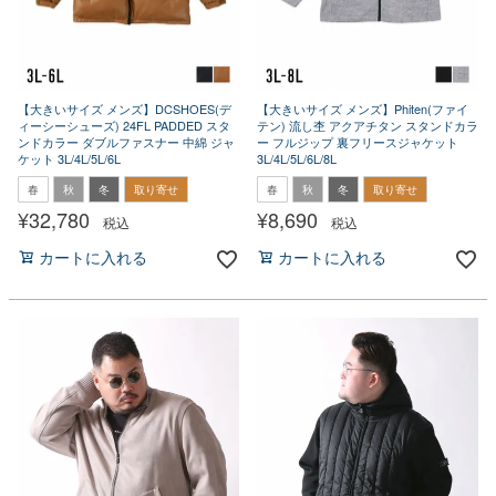
【大きいサイズ メンズ】DCSHOES(デ
【大きいサイズ メンズ】Phiten(ファイ
ィーシーシューズ) 24FL PADDED スタ
テン) 流し杢 アクアチタン スタンドカラ
ンドカラー ダブルファスナー 中綿 ジャ
ー フルジップ 裏フリースジャケット
ケット 3L/4L/5L/6L
3L/4L/5L/6L/8L
春
秋
冬
取り寄せ
春
秋
冬
取り寄せ
¥
32,780
¥
8,690
税込
税込
カートに入れる
カートに入れる