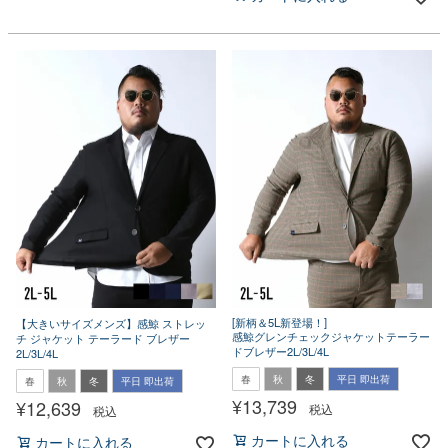
[新柄＆5L新登場！]
【大きいサイズメンズ】感鯨 ストレッ
感鯨グレンチェックジャケットテーラー
チ ジャケット テーラード ブレザー
ドブレザー2L/3L/4L
2L/3L/4L
春
秋
冬
平日 即出荷
春
秋
冬
平日 即出荷
¥
13,739
¥
12,639
税込
税込
カートに入れる
カートに入れる