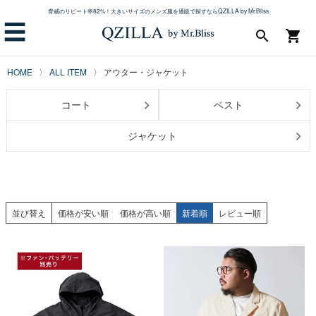
脅威のリピート率82%！大きいサイズのメンズ服を通販で探すならQZILLA by Mr.Bliss
☰
search
shopping_cart
HOME
ALL ITEM
アウター・ジャケット
コート
ベスト
ジャケット
並び替え
価格が安い順
価格が高い順
新着順
レビュー順