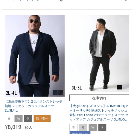
在庫切れ
【返品交換不可】2つボタンストレッチ
【大きいサイズ メンズ】ARMYRICH(ア
無地ジャケットカジュアルスーツ
ーミーリッチ) 快適ストレッチメッシュ
2L/3L/4L/
素材 Feel Loose 2Bテーラードスーツ セ
春
秋
冬
取り寄せ
ットアップ カジュアルスーツ 3L/4L/5L
¥
8,019
税込
春
夏
秋
冬