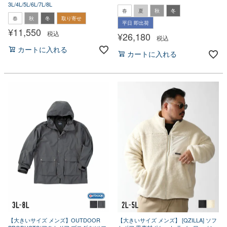
3L/4L/5L/6L/7L/8L
春
夏
秋
冬
春
秋
冬
取り寄せ
平日 即出荷
¥
11,550
税込
¥
26,180
税込
カートに入れる
カートに入れる
【大きいサイズ メンズ】OUTDOOR
【大きいサイズ メンズ】 [QZILLA] ソフ