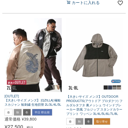
カートに入れる
[OUTLET]
【大きいサイズ メンズ】OUTDOOR
【大きいサイズ メンズ】 [QZILLA] 極鯨
PRODUCTS(アウトドア プロダクツ) フ
スカジャン 鯨刺繍 生地切替 2L/3L/4L/5L
ルダルタフタ 裏メッシュ ウインドブレ
ーカー 防風 フルジップ スタンドカラー
春
秋
冬
平日 即出荷
プリント ワッペン 3L/4L/5L/6L/7L/8L
通常価格
¥
39,800
春
秋
冬
取り寄せ
¥
27,500
税込