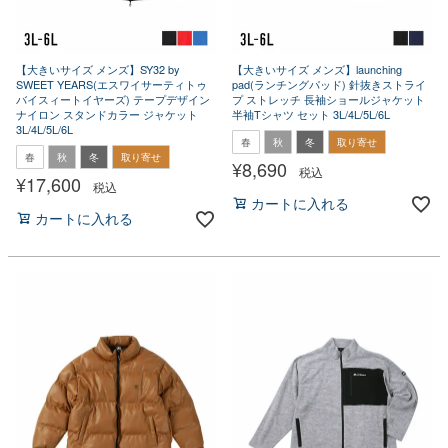
【大きいサイズ メンズ】SY32 by
【大きいサイズ メンズ】launching
SWEET YEARS(エスワイサーティトゥ
pad(ランチングパッド) 針抜きストライ
バイスィートイヤーズ) テープデザイン
プ ストレッチ 長袖ショールジャケット
ナイロン スタンドカラー ジャケット
半袖Tシャツ セット 3L/4L/5L/6L
3L/4L/5L/6L
春
秋
冬
取り寄せ
春
秋
冬
取り寄せ
¥
8,690
税込
¥
17,600
税込
カートに入れる
カートに入れる