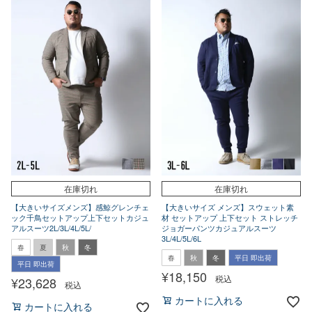
在庫切れ
在庫切れ
【大きいサイズメンズ】感鯨グレンチェ
【大きいサイズ メンズ】スウェット素
ック千鳥セットアップ上下セットカジュ
材 セットアップ 上下セット ストレッチ
アルスーツ2L/3L/4L/5L/
ジョガーパンツカジュアルスーツ
3L/4L/5L/6L
春
夏
秋
冬
春
秋
冬
平日 即出荷
平日 即出荷
¥
18,150
税込
¥
23,628
税込
カートに入れる
カートに入れる