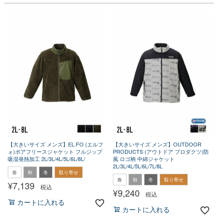
【大きいサイズ メンズ】EL.FO (エルフ
【大きいサイズ メンズ】OUTDOOR
ォ)ボアフリースジャケット フルジップ
PRODUCTS (アウトドア プロダクツ)防
吸湿発熱加工 2L/3L/4L/5L/6L/8L/
風 ロゴ柄 中綿ジャケット
2L/3L/4L/5L/6L/7L/8L
春
秋
冬
取り寄せ
春
秋
冬
取り寄せ
¥
7,139
税込
¥
9,240
税込
カートに入れる
カートに入れる