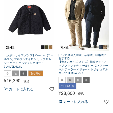
[ビジネスや入学式、卒業式、結婚式に
【大きいサイズ メンズ】Coleman (コー
おすすめ]
ルマン) フルダルナイロン リップキルト
【大きいサイズ メンズ】極鯨セットア
ジャケット キルティングコート
ップ ストレッチ オールシーズン フォー
3L/4L/5L/6L/8L
マル テーラード ジャケット カジュアル
スーツ 2L/3L/4L/5L/
春
秋
冬
取り寄せ
¥
16,390
春
夏
秋
冬
税込
平日 即出荷
カートに入れる
¥
28,600
税込
カートに入れる