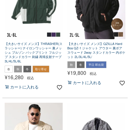
【大きいサイズ メンズ】THRASHER(ス
【大きいサイズ メンズ】QZILLA Hard
ラッシャー) ナイロンワッシャー 裏メッ
Boa QZ-1 ジャケット アウター 裏ボア
シュ ブルゾン バックプリント フルジッ
スウェード 2way スタンドカラー 内ポケ
プ スタンドカラー 刺繍 再帰反射テープ
ット 2L/3L/4L/5L/
3L/4L/5L/6L
秋
冬
平日 即出荷
春
秋
冬
取り寄せ
¥
19,800
税込
¥
16,280
税込
カートに入れる
カートに入れる