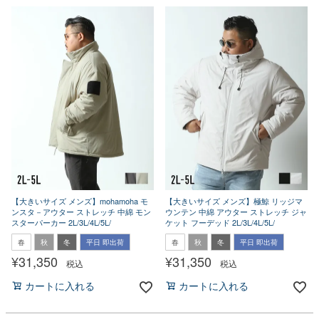
【大きいサイズ メンズ】mohamoha モ
【大きいサイズ メンズ】極鯨 リッジマ
ンスタ－アウター ストレッチ 中綿 モン
ウンテン 中綿 アウター ストレッチ ジャ
スターパーカー 2L/3L/4L/5L/
ケット フーデッド 2L/3L/4L/5L/
春
秋
冬
平日 即出荷
春
秋
冬
平日 即出荷
¥
31,350
¥
31,350
税込
税込
カートに入れる
カートに入れる