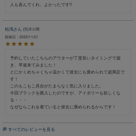
人も喜んでくれ、よかったです!!
枯渇
5
非公開
投稿日
2025/11/21
予約していたこちらのアウターが丁度良いタイミングで届
き、早速来てみました！

とにかくめちゃくちゃ温かくて彼女にも褒められて超満足で
す！

このもこもこ具合がたまらなく気に入りました。

今回ブラックを購入したのですが、アイボリーも欲しくな
る・・・

なぜならこれを着ていると彼女に褒められるからです！
すべてのレビューを見る