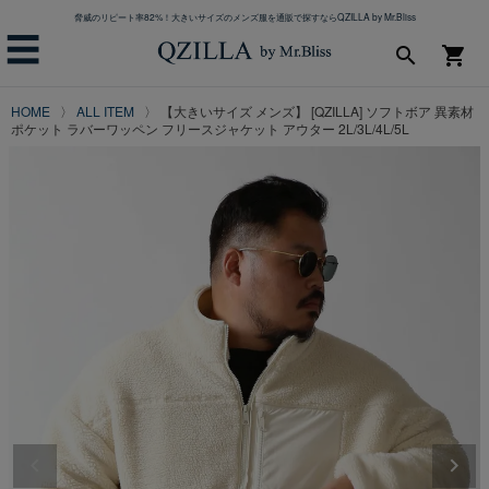
脅威のリピート率82%！大きいサイズのメンズ服を通販で探すならQZILLA by Mr.Bliss
☰
search
shopping_cart
HOME
ALL ITEM
【大きいサイズ メンズ】 [QZILLA] ソフトボア 異素材
ポケット ラバーワッペン フリースジャケット アウター 2L/3L/4L/5L