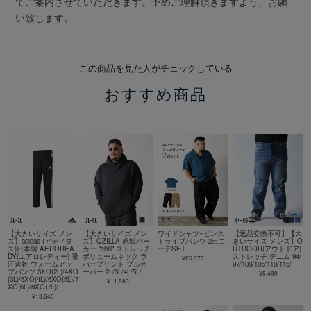
てご案内させていただきます。予めご理解頂きますよう、お願
い致します。
この商品を見た人がチェックしている
おすすめ商品
【大きいサイズ メン
【大きいサイズ メン
ワイドシャツ×ピンス
【返品交換不可】【大
ズ】adidas (アディダ
ズ】QZILLA 感鯨パー
トライプパンツ 2点コ
きいサイズ メンズ】O
ス)日本製 AEROREA
カー "chill" ストレッチ
ーデSET
UTDOOR(アウトドア)
DY(エアロレディー) 吸
ボリュームネック ラ
ストレッチ デニム 94/
¥25,870
汗速乾 ウォームアッ
バープリント プルオ
97/100/105/110/115/
プパンツ 3XO(2L)/4XO
ーバー 2L/3L/4L/5L/
¥5,489
(3L)/5XO(4L)/6XO(5L)/7
¥11,980
XO(6L)/8XO(7L)/
¥13,640