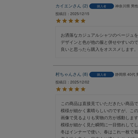
カイエン
2
神奈川県
男
購入者
投稿日
2025/12/15
お洒落なカジュアルシャツのベージュを
デザインと色が他の服と併せやすいので
良いと思ったら購入をオススメします
村ちゃん
8
静岡県
40代
購入者
投稿日
2025/12/02
この商品は直接見ていただきたい商品で
模様が細かく素晴らしいのですが、この
画像で見るよりも実物の方が感動します
模様が細かく見た瞬間に一目惚れしてし
冬はインナーで使い、春はこれ一枚で着