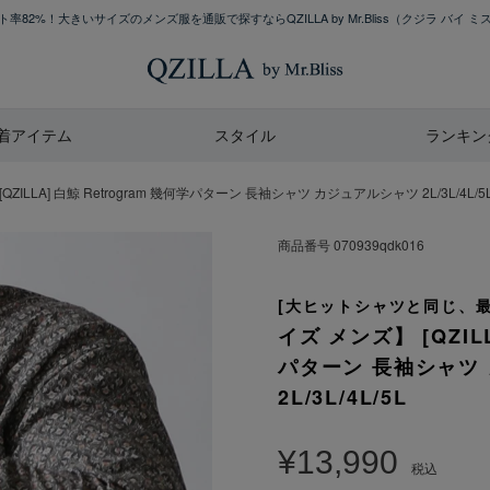
率82%！大きいサイズのメンズ服を通販で探すならQZILLA by Mr.Bliss
（クジラ バイ ミ
着アイテム
スタイル
ランキン
ILLA] 白鯨 Retrogram 幾何学パターン 長袖シャツ カジュアルシャツ 2L/3L/4L/5
商品番号
070939qdk016
[大ヒットシャツと同じ、
イズ メンズ】 [QZILL
パターン 長袖シャツ
2L/3L/4L/5L
¥
13,990
税込