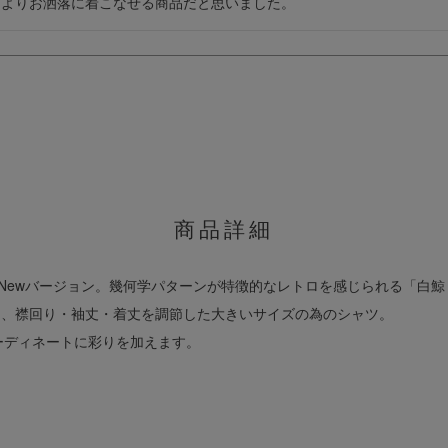
によりお洒落に着こなせる商品だと思いました。
商品詳細
Newバージョン。幾何学パターンが特徴的なレトロを感じられる「白鯨 Ret
える、襟回り・袖丈・着丈を調節した大きいサイズの為のシャツ。
ーディネートに彩りを加えます。