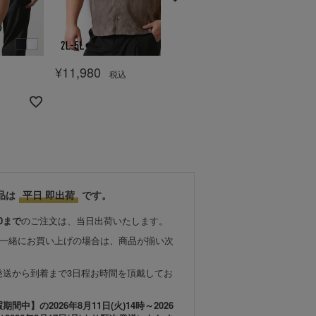
¥
11,980
¥
11,980
税込
税込
品は
平日 即出荷
です。
0まで
のご注文は、当日出荷いたします。
と一緒にお買い上げの場合は、商品が揃い次
発送から到着まで3日程お時間を頂戴してお
中】の2026年8月11日(火)14時～2026