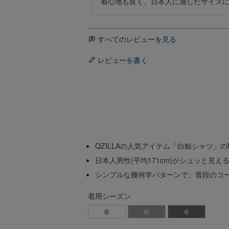
着心地も良く、日本人に適したサイズ
すべてのレビューを見る
レビューを書く
QZILLAの人気アイテム「白鯨シャツ」の
日本人男性(平均171cm)がシュッと見
シンプルな幾何学パターンで、普段のコ
着用シーズン
春
秋
冬