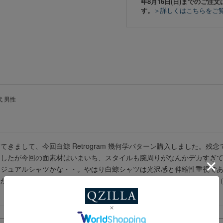
年8月16日(日)までのご注文
す。
＞詳しくはこちらをご
代
男性
きまして、今回白鯨 Retrogram 幾何学パターン購入しました。残
したが今回の面素材はいまいち、スタイルも腕周りがなんかデカすぎて
カジュアルシャツかな・・。やはり白鯨シャツは光沢感と伸縮性重視で
なかったんでしょうが。。。白鯨シャツんの次なる新展開を望みます。