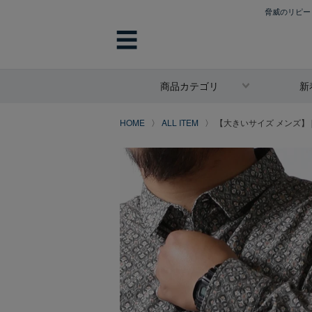
脅威のリピート
☰
商品カテゴリ
新
HOME
ALL ITEM
【大きいサイズ メンズ】 [QZ