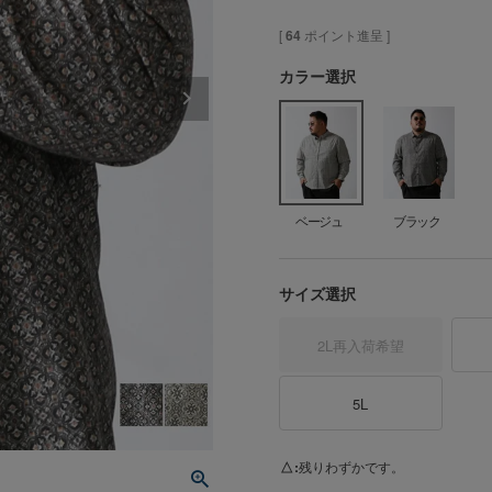
[
64
ポイント進呈 ]
カラー選択
ベージュ
ブラック
サイズ選択
2L
再入荷希望
5L
ベ
△
残りわずかです。