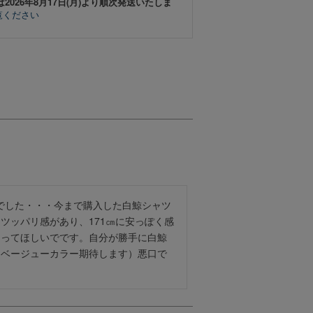
は2026年8月17日(月)より順次発送いたしま
覧ください
念でした・・・今まで購入した白鯨シャツ
ツッパリ感があり、171㎝に安っぽく感
あってほしいでです。自分が勝手に白鯨
（ベージューカラー期待します）悪口で