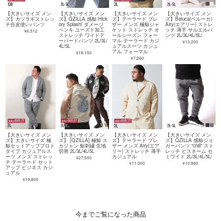
【大きいサイズ メン
【大きいサイズ メン
【大きいサイズ メン
【大きいサイズ メン
ズ】カツラギストレッ
ズ】QZILLA 感鯨 Hick
ズ】テーラード ブレ
ズ】Beluca(ベルーカ)
チ合皮使いパンツ
ory Splash! ダメージ
ザー メンズ 極鯨ジャ
Airy(エアリー) ストレ
ペンキ ユーズド加工
ケット ストレッチ オ
ッチ 薄手 サルエルパ
¥6,512
ストレッチ ワイドテ
ールシーズン フォー
ンツ 2L/3L/4L/5L/
ーパードパンツ 2L/3L/
マル テーラード カジ
¥13,200
4L/5L
ュアルスーツ カジュ
アル フォーマル
¥18,150
¥7,260
【大きいサイズ メン
【大きいサイズ メン
【大きいサイズ メン
【大きいサイズ メン
ズ】大きいサイズ 極
ズ】 [QZILLA] 極鯨 ス
ズ】テーラード ブレ
ズ】QZILLA 感鯨ジョ
鯨セットアッププロト
カジャン 鯨刺繍 生地
ザー メンズ Airy(エア
ガーパンツ "chill" スト
タイプ カジュアルス
切替 2L/3L/4L/5L
リー) ストレッチ 薄手
レッチ ピスネーム セ
ーツ メンズ ストレッ
カジュアル
ミワイド 2L/3L/4L/5L/
¥27,500
チ テーラード セット
¥11,000
¥10,980
アップ ビジネス カジ
ュアル
¥19,800
今までご覧になった商品