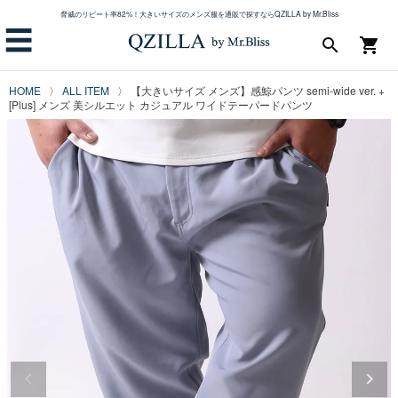
脅威のリピート率82%！大きいサイズのメンズ服を通販で探すならQZILLA by Mr.Bliss
☰
search
shopping_cart
HOME
ALL ITEM
【大きいサイズ メンズ】感鯨パンツ semi-wide ver. +
[Plus] メンズ 美シルエット カジュアル ワイドテーパードパンツ