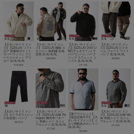
【大きいサイズ メン
【大きいサイズ メン
【大きいサイズ メン
【大きいサイズ メン
ズ】 [QZILLA] ソフト
ズ】 [QZILLA] 極鯨 ス
ズ】[QZILLA] DUO LI
ズ】[QZILLA] ピスネ
ボア 異素材ポケット
カジャン 鯨刺繍 生地
NE(デュオライン) ラ
ーム フェード ワイド
ラバーワッペン フリ
切替 2L/3L/4L/5L
バーワッペン ハーフ
パンツ 2L/3L/4L/5L
ースジャケット アウ
ジップ スウェット ト
¥39,800
¥8,800
ター 2L/3L/4L/5L
ップス 2L/3L/4L/5L
¥16,500
¥7,150
【大きいサイズ メン
【大きいサイズ メン
【大きいサイズ メン
【激アウトレット】
ズ】カツラギストレッ
ズ】 [QZILLA] 白鯨 Re
ズ】 [QZILLA] 白鯨 Mo
【返品交換不可】【大
チ合皮使いパンツ
trogram 幾何学パター
ds 長袖シャツ カジュ
きいサイズメンズ】イ
ン 長袖シャツ カジュ
アルシャツ 2L/3L/4L/5L
¥6,512
カリ柄配色ポロシャツ
アルシャツ 2L/3L/4L/5L
¥7,700
[2L/3L/4L]
¥7,700
¥2,200