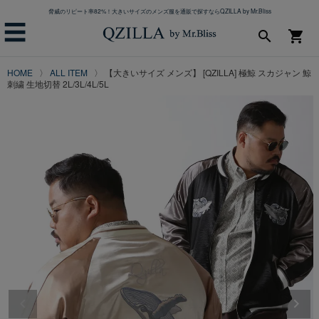
脅威のリピート率82%！大きいサイズのメンズ服を通販で探すならQZILLA by Mr.Bliss
☰
search
shopping_cart
HOME
ALL ITEM
【大きいサイズ メンズ】 [QZILLA] 極鯨 スカジャン 鯨
刺繍 生地切替 2L/3L/4L/5L