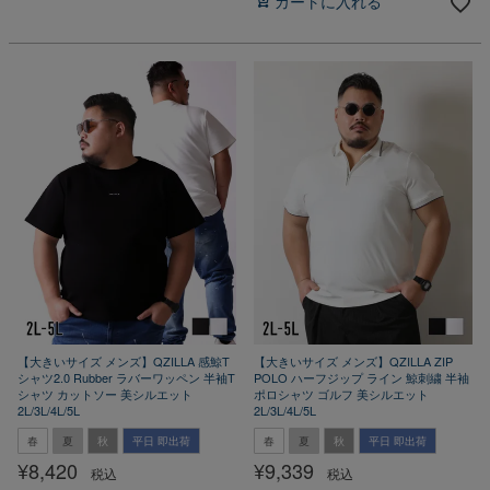
カートに入れる
【大きいサイズ メンズ】QZILLA 感鯨T
【大きいサイズ メンズ】QZILLA ZIP
シャツ2.0 Rubber ラバーワッペン 半袖T
POLO ハーフジップ ライン 鯨刺繍 半袖
シャツ カットソー 美シルエット
ポロシャツ ゴルフ 美シルエット
2L/3L/4L/5L
2L/3L/4L/5L
春
夏
秋
平日 即出荷
春
夏
秋
平日 即出荷
¥
8,420
¥
9,339
税込
税込