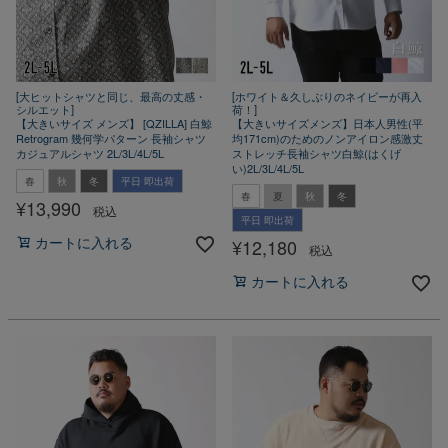
[大ヒットシャツと同じ、最高の丈感・
[ホワイト＆久しぶりのネイビーが再入
シルエット]
荷！]
【大きいサイズ メンズ】 [QZILLA] 白鯨
【大きいサイズメンズ】日本人男性(平
Retrogram 幾何学パターン 長袖シャツ
均171cm)のためのノンアイロン感激丈
カジュアルシャツ 2L/3L/4L/5L
ストレッチ長袖シャツ白鯨(はくげ
い)2L/3L/4L/5L
春
秋
冬
平日 即出荷
春
夏
秋
冬
¥
13,990
税込
平日 即出荷
¥
12,180
カートに入れる
税込
カートに入れる