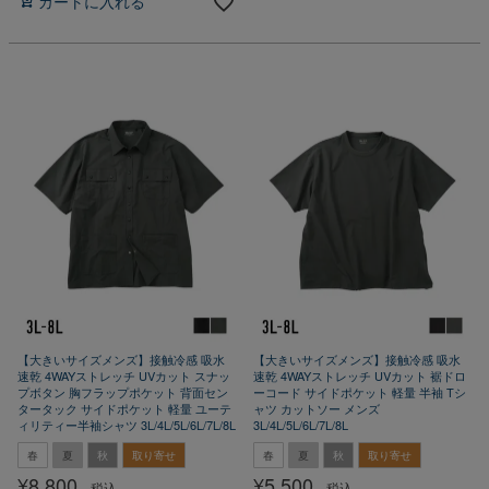
カートに入れる
【大きいサイズメンズ】接触冷感 吸水
【大きいサイズメンズ】接触冷感 吸水
速乾 4WAYストレッチ UVカット スナッ
速乾 4WAYストレッチ UVカット 裾ドロ
プボタン 胸フラップポケット 背面セン
ーコード サイドポケット 軽量 半袖 Tシ
タータック サイドポケット 軽量 ユーテ
ャツ カットソー メンズ
ィリティー半袖シャツ 3L/4L/5L/6L/7L/8L
3L/4L/5L/6L/7L/8L
春
夏
秋
取り寄せ
春
夏
秋
取り寄せ
¥
8,800
¥
5,500
税込
税込