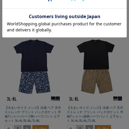
¥
7,150
税込
カートに入れる
カートに入れる
【大きいサイズ メンズ】冷感 ベア 天竺
【大きいサイズ メンズ】冷感 ベア 天竺
ストレッチ プリント バックポケット 半
ストレッチ プリント バックポケット 半
袖Tシャツ+リーフ柄ハーフパンツ 上下
袖Tシャツ+波柄ハーフパンツ 上下セッ
セット 3L/4L/5L/6L/7L/8L
ト 3L/4L/5L/6L/7L/8L
春
夏
秋
取り寄せ
春
夏
秋
取り寄せ