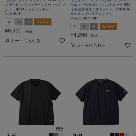
ン デイビス) リンガーヘンリーネック プ
ーエスピー)胸ポケット ストレッチ 接触
リント 半袖Tシャツ カットソー
冷感 抗菌消臭 デオドランテープ半袖 半
3L/4L/5L/6L
袖シャツ カジュアルシャツ
3L/4L/5L/6L/7L/8L/
春
夏
秋
取り寄せ
春
夏
秋
取り寄せ
¥
6,930
税込
¥
4,290
税込
カートに入れる
カートに入れる