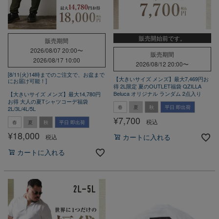
販売開始前です。
販売期間
2026/08/07 20:00
〜
販売期間
2026/08/17 10:00
2026/08/12 20:00
〜
[8/11(火)14時までのご注文で、お盆まで
【大きいサイズ メンズ】最大7,469円お
にお届け可能！]
得 2L限定 夏のOUTLET福袋 QZILLA
Beluca オリジナル ランダム 2点入り
【大きいサイズ メンズ】最大14,780円
お得 大人の夏Tシャツコーデ福袋
春
夏
秋
平日 即出荷
2L/3L/4L/5L
¥
7,700
税込
春
夏
秋
平日 即出荷
¥
18,000
税込
カートに入れる
カートに入れる