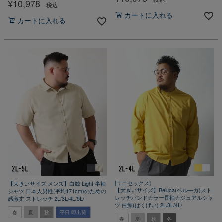
¥
10,978
税込
カートに入れる
カートに入れる
[ユニセックス]
【大きいサイズ メンズ】白鯨 Light 半袖
【大きいサイズ】Beluca(ベル―カ)スト
シャツ 日本人男性(平均171cm)のための
レッチバンドカラー長袖カジュアルシャ
感激丈 ストレッチ 2L/3L/4L/5L/
ツ 白鯨(はくげい) 2L/3L/4L/
春
夏
秋
平日 即出荷
春
夏
秋
冬