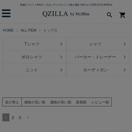
脅威のリピート率82%！大きいサイズのメンズ服を通販で探すならQZILLA by Mr.Bliss
☰
search
shopping_cart
HOME
ALL ITEM
トップス
Tシャツ
シャツ
ポロシャツ
パーカー・トレーナー
ニット
カーディガン
並び替え
価格が安い順
価格が高い順
新着順
レビュー順
1
2
3