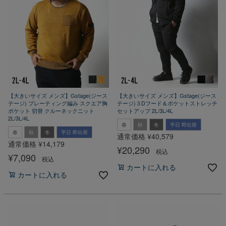
【大きいサイズ メンズ】Gstage(ジース
【大きいサイズ メンズ】Gstage(ジース
テージ) プレーティング編み スクエア胸
テージ)３Dフード＆ポケットストレッチ
ポケット 切替 クルーネックニット
セットアップ 2L/3L/4L
2L/3L/4L
春
秋
冬
平日 即出荷
春
秋
冬
平日 即出荷
通常価格
¥
40,579
通常価格
¥
14,179
¥
20,290
税込
¥
7,090
税込
カートに入れる
カートに入れる