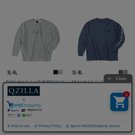
【大きいサイズ メンズ】RUSTY(ラステ
【大きいサイズ メンズ】OCEAN
ィ) 裏毛 クルー リブ バックプリント 長
PACIFIC(オーシャンパシフィック) 天竺
袖 ジャージ スウェット トップス
ヴィンテージバイオウォッシュ バック
3L/4L/5L/6L/8L
プリント 袖口リブ ワッペン 刺繍 長袖T
シャツ カットソー 3L/4L/5L/6L/8L
春
秋
冬
取り寄せ
春
秋
冬
取り寄せ
¥
6,930
税込
¥
7,150
税込
カートに入れる
カートに入れる