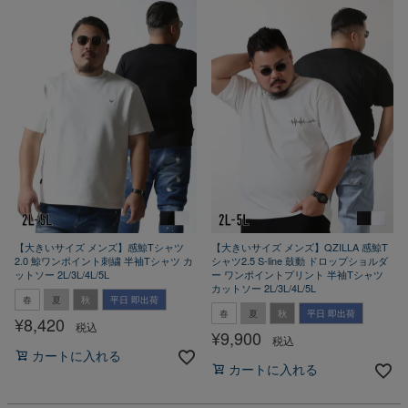
【大きいサイズ メンズ】感鯨Tシャツ
【大きいサイズ メンズ】QZILLA 感鯨T
2.0 鯨ワンポイント刺繍 半袖Tシャツ カ
シャツ2.5 S-line 鼓動 ドロップショルダ
ットソー 2L/3L/4L/5L
ー ワンポイントプリント 半袖Tシャツ
カットソー 2L/3L/4L/5L
春
夏
秋
平日 即出荷
春
夏
秋
平日 即出荷
¥
8,420
税込
¥
9,900
税込
カートに入れる
カートに入れる