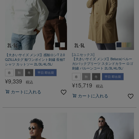
[ユニセックス]
【大きいサイズ メンズ】感鯨ロンT 2.0
【大きいサイズ メンズ】Beluca(ベルー
QZILLAタグ 鯨ワンポイント刺繍 長袖T
カ)バックプリーツ スタンドカラー ロゴ
シャツ カットソー 2L/3L/4L/5L/
刺繍 バルーンコート 2L/3L/4L/5L/
春
秋
冬
平日 即出荷
春
秋
冬
平日 即出荷
¥
9,339
税込
¥
15,719
税込
カートに入れる
カートに入れる