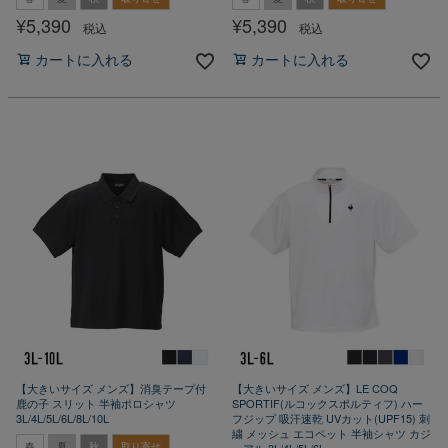
¥
5,390
¥
5,390
税込
税込
カートに入れる
カートに入れる
【大きいサイズ メンズ】消臭テープ付
【大きいサイズ メンズ】LE COQ
鹿の子 スリット 半袖ポロシャツ
SPORTIF(ルコックスポルティフ) ハー
3L/4L/5L/6L/8L/10L
フジップ 吸汗速乾 UVカット(UPF15) 刺
繍 メッシュ エコペット 半袖シャツ カジ
春
夏
秋
取り寄せ
ュアル 3L/4L/5L/6L