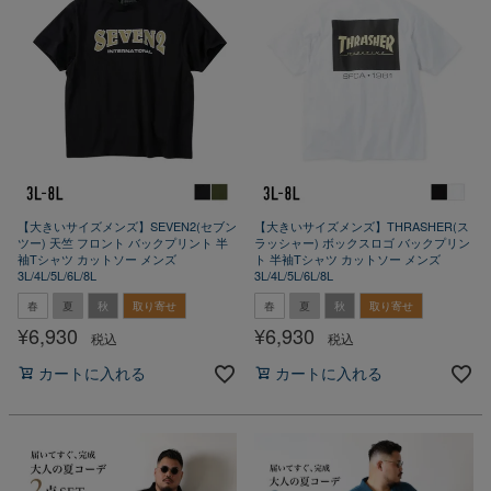
【大きいサイズメンズ】SEVEN2(セブン
【大きいサイズメンズ】THRASHER(ス
ツー) 天竺 フロント バックプリント 半
ラッシャー) ボックスロゴ バックプリン
袖Tシャツ カットソー メンズ
ト 半袖Tシャツ カットソー メンズ
3L/4L/5L/6L/8L
3L/4L/5L/6L/8L
春
夏
秋
取り寄せ
春
夏
秋
取り寄せ
¥
6,930
¥
6,930
税込
税込
カートに入れる
カートに入れる