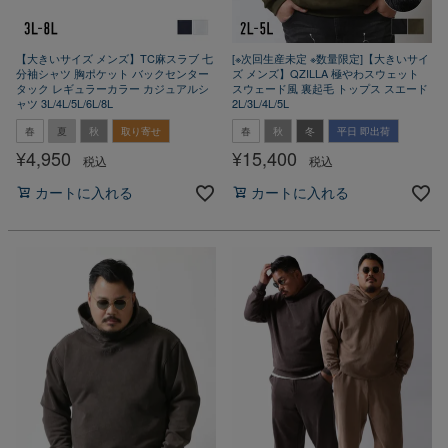
【大きいサイズ メンズ】TC麻スラブ 七
[※次回生産未定 ※数量限定]【大きいサイ
分袖シャツ 胸ポケット バックセンター
ズ メンズ】QZILLA 極やわスウェット
タック レギュラーカラー カジュアルシ
スウェード風 裏起毛 トップス スエード
ャツ 3L/4L/5L/6L/8L
2L/3L/4L/5L
春
夏
秋
取り寄せ
春
秋
冬
平日 即出荷
¥
4,950
¥
15,400
税込
税込
カートに入れる
カートに入れる