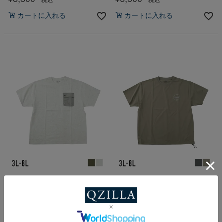
カートに入れる
カートに入れる
【大きいサイズ メンズ】Coleman(コー
【大きいサイズ メンズ】Coleman(コー
ルマン) 胸フラップポケット付 バックプ
ルマン) 裾ドローコード バックプリント
リント 半袖Tシャツ カットソー
半袖Tシャツ カットソー 3L/4L/5L/6L/8L
3L/4L/5L/6L/8L
春
夏
秋
取り寄せ
春
夏
秋
取り寄せ
¥
7,150
税込