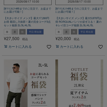
2026/08/17 10:00
2026/08/17 10:00
[8/11(火)14時までのご注文で、お盆まで
[8/11(火)14時までのご注文で、お盆まで
にお届け可能！]
にお届け可能！]
【大きいサイズ メンズ】最大17,260円
【大きいサイズ メンズ】最大5,870円お
お得 着回し力抜群！夏の完全コーデ3点
得 RORQUALパンツが必ず入る！ 夏の
セット福袋 2L/3L/4L/5L
キレイ目コーデ福袋 2L/3L/4L/5L
春
夏
秋
平日 即出荷
春
夏
秋
平日 即出荷
¥
27,500
¥
20,000
税込
税込
カートに入れる
カートに入れる