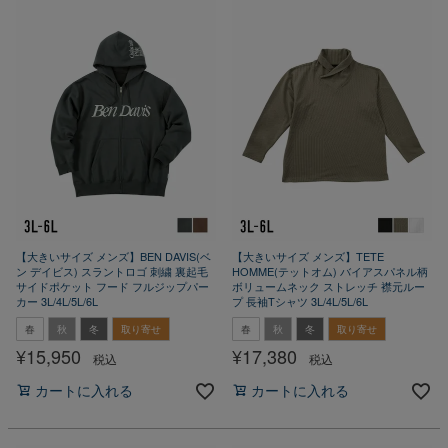
【大きいサイズ メンズ】BEN DAVIS(ベ
【大きいサイズ メンズ】TETE
ン デイビス) スラントロゴ 刺繍 裏起毛
HOMME(テットオム) バイアスパネル柄
サイドポケット フード フルジップパー
ボリュームネック ストレッチ 襟元ルー
カー 3L/4L/5L/6L
プ 長袖Tシャツ 3L/4L/5L/6L
春
秋
冬
取り寄せ
春
秋
冬
取り寄せ
¥
15,950
¥
17,380
税込
税込
カートに入れる
カートに入れる