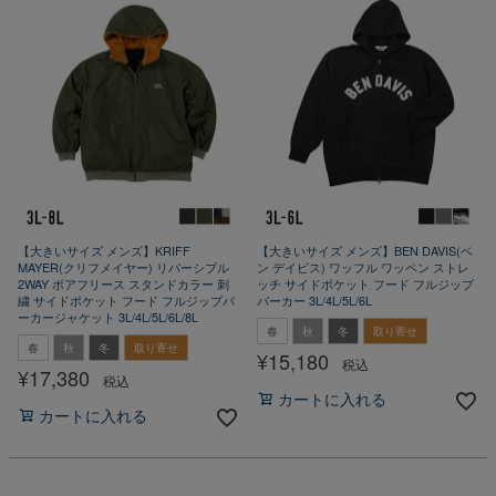
【大きいサイズ メンズ】KRIFF
【大きいサイズ メンズ】BEN DAVIS(ベ
MAYER(クリフメイヤー) リバーシブル
ン デイビス) ワッフル ワッペン ストレ
2WAY ボアフリース スタンドカラー 刺
ッチ サイドポケット フード フルジップ
繍 サイドポケット フード フルジップパ
パーカー 3L/4L/5L/6L
ーカージャケット 3L/4L/5L/6L/8L
春
秋
冬
取り寄せ
春
秋
冬
取り寄せ
¥
15,180
税込
¥
17,380
税込
カートに入れる
カートに入れる