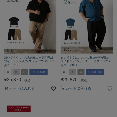
届いてすぐに、大人の夏コーデが完成
届いてすぐに、大人の夏コーデが完成
ワイドシャツ×ピンストライプパンツ 2
ワイドシャツ×ピンストライプパンツ 2
点コーデSET
点コーデSET
春
夏
秋
平日 即出荷
春
夏
秋
平日 即出荷
¥
25,870
¥
25,870
税込
税込
カートに入れる
カートに入れる