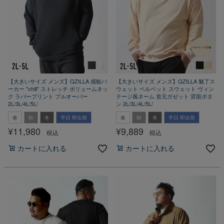
【大きいサイズ メンズ】QZILLA 感鯨パ
【大きいサイズ メンズ】QZILLA 魅了ス
ーカー "chill" ストレッチ ボリュームネッ
ウェット ベルベット スウェット ヴィン
ク ラバープリント プルオーバー
テージ風ネーム 首元ガゼット 背面ボタ
2L/3L/4L/5L/
ン 2L/3L/4L/5L/
春
秋
冬
平日 即出荷
春
秋
冬
平日 即出荷
¥
11,980
¥
9,889
税込
税込
カートに入れる
カートに入れる