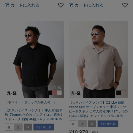
カートに入れる
カートに入れる
［ホワイト・ブラックが再入荷！］
【大きいサイズ メンズ】QZILLA 白鯨
Peach Skin オープンカラー 半袖シャツ
【大きいサイズ メンズ】日本人男性(平
ピーチスキン 日本人男性(平均171cm)の
均171cm)のための ノンアイロン 感激丈
ための 感激丈 カジュアル 2L/3L/4L/5L
ストレッチ 白鯨 半袖シャツ 2L/3L/4L/5L
春
夏
秋
平日 即出荷
春
夏
秋
平日 即出荷
¥
10,978
税込