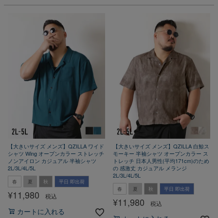
【大きいサイズ メンズ】QZILLA ワイド
【大きいサイズ メンズ】QZILLA 白鯨ス
シャツ Wing オープンカラー ストレッチ
モーキー 半袖シャツ オープンカラー ス
ノンアイロン カジュアル 半袖シャツ
トレッチ 日本人男性(平均171cm)のため
2L/3L/4L/5L
の 感激丈 カジュアル メランジ
2L/3L/4L/5L
春
夏
秋
平日 即出荷
春
夏
秋
平日 即出荷
¥
11,980
税込
¥
11,980
税込
カートに入れる