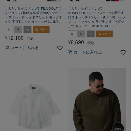
【大きいサイズ メンズ】FILA GOLF(フ
【大きいサイズ メンズ】
ィラゴルフ) 接触冷感 吸汗速乾 UVカッ
MOVESPORT(ムーブスポーツ) 吸汗速
ト ストレッチ サイドスリット モックネ
乾 ストレッチ UVカット(UPF30) バック
ック 半袖Tシャツ カットソー 3L/4L/5L
プリント メッシュ ラグラン袖 半袖Tシ
ャツ カットソー 3L/4L/5L/6L
春
夏
秋
取り寄せ
春
夏
秋
取り寄せ
¥
12,100
税込
¥
8,690
税込
カートに入れる
カートに入れる