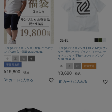
【大きいサイズ メンズ】世界に1つのサ
【大きいサイズメンズ】SEVEN2(セブン
ンプル2点入り福袋 2L/3L/4L/5L
ツー) 天竺 バックプリント ワッペン サ
イドスリット 半袖ポロシャツ メンズ
春
夏
秋
冬
3L/4L/5L/6L/8L
平日 即出荷
春
夏
秋
取り寄せ
¥
19,800
¥
8,690
税込
税込
カートに入れる
カートに入れる