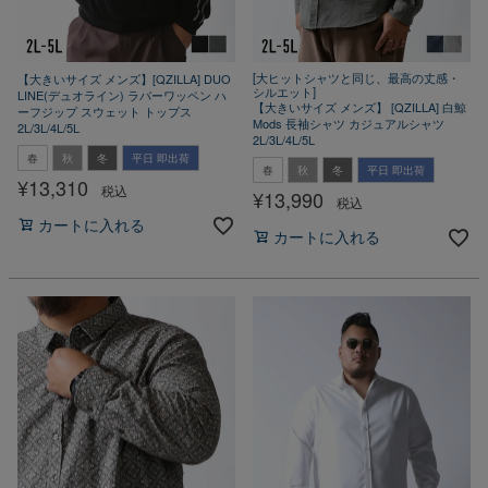
[大ヒットシャツと同じ、最高の丈感・
【大きいサイズ メンズ】[QZILLA] DUO
シルエット]
LINE(デュオライン) ラバーワッペン ハ
【大きいサイズ メンズ】 [QZILLA] 白鯨
ーフジップ スウェット トップス
Mods 長袖シャツ カジュアルシャツ
2L/3L/4L/5L
2L/3L/4L/5L
春
秋
冬
平日 即出荷
春
秋
冬
平日 即出荷
¥
13,310
税込
¥
13,990
税込
カートに入れる
カートに入れる