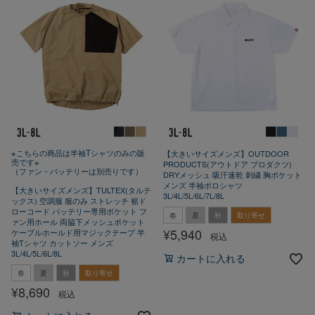
※こちらの商品は半袖Tシャツのみの販
【大きいサイズメンズ】OUTDOOR
売です※
PRODUCTS(アウトドア プロダクツ)
（ファン・バッテリーは別売りです）
DRYメッシュ 吸汗速乾 刺繍 胸ポケット
メンズ 半袖ポロシャツ
【大きいサイズメンズ】TULTEX(タルテ
3L/4L/5L/6L/7L/8L
ックス) 空調服 服のみ ストレッチ 裾ド
ローコード バッテリー専用ポケット フ
春
夏
秋
取り寄せ
ァン用ホール 両脇下メッシュポケット
¥
5,940
ケーブルホールド用マジックテープ 半
税込
袖Tシャツ カットソー メンズ
3L/4L/5L/6L/8L
カートに入れる
春
夏
秋
取り寄せ
¥
8,690
税込