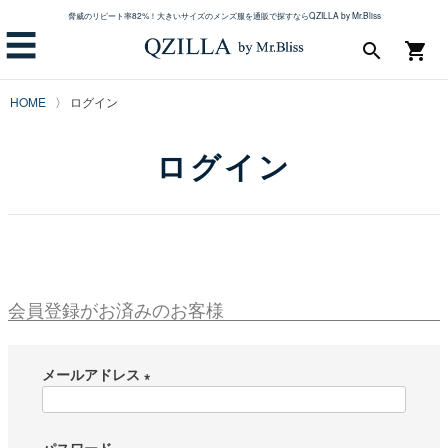
脅威のリピート率82%！大きいサイズのメンズ服を通販で探すならQZILLA by Mr.Bliss
☰
search
shopping_cart
HOME
ログイン
ログイン
会員登録がお済みのお客様
メールアドレス
(
必