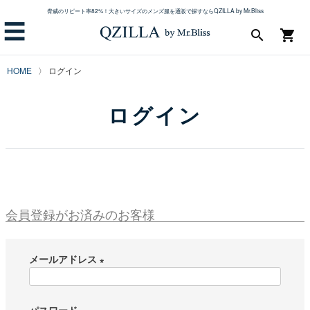
脅威のリピート率82%！大きいサイズのメンズ服を通販で探すならQZILLA by Mr.Bliss
☰
search
shopping_cart
HOME
ログイン
ログイン
会員登録がお済みのお客様
メールアドレス
(
必