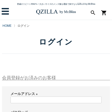
脅威のリピート率82%！大きいサイズのメンズ服を通販で探すならQZILLA by Mr.Bliss
☰
search
shopping_cart
HOME
ログイン
ログイン
会員登録がお済みのお客様
メールアドレス
(
必