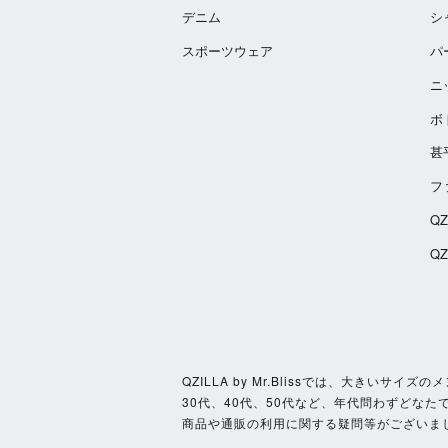
デニム
シ
スポーツウェア
パ
ニ
ボ
甚
フ
Q
Q
QZILLA by Mr.Blissでは、大き
30代、40代、50代など、年代問わずどなた
商品や通販の利用に関する疑問等がございま