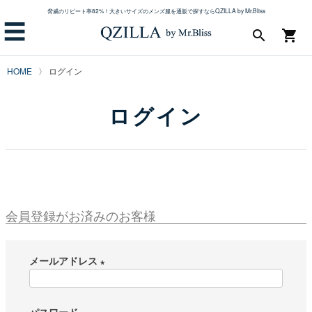
脅威のリピート率82%！大きいサイズのメンズ服を通販で探すならQZILLA by Mr.Bliss
☰
search
shopping_cart
HOME
ログイン
ログイン
会員登録がお済みのお客様
メールアドレス
(
必