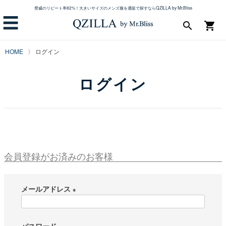
脅威のリピート率82%！大きいサイズのメンズ服を通販で探すならQZILLA by Mr.Bliss
☰
search
shopping_cart
HOME
ログイン
ログイン
会員登録がお済みのお客様
メールアドレス
(
必