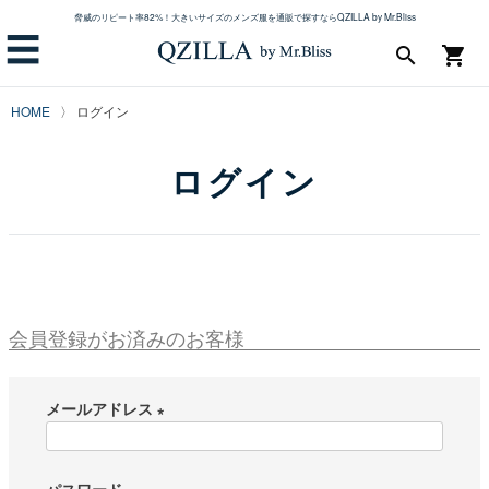
脅威のリピート率82%！大きいサイズのメンズ服を通販で探すならQZILLA by Mr.Bliss
☰
search
shopping_cart
HOME
ログイン
ログイン
会員登録がお済みのお客様
メールアドレス
(
必