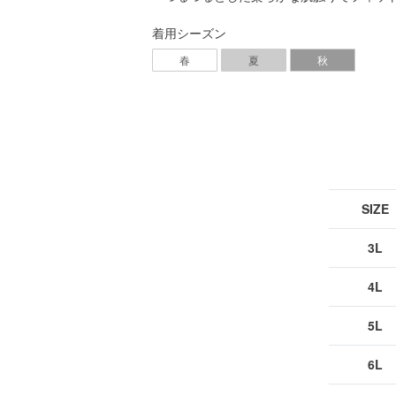
着用シーズン
春
夏
秋
SIZE
3L
4L
5L
6L