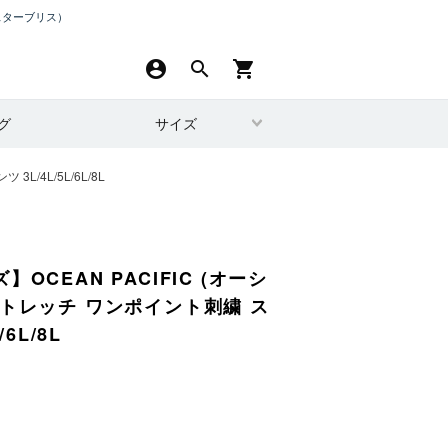
スターブリス）
account_circle
search
shopping_cart
グ
サイズ
/4L/5L/6L/8L
OCEAN PACIFIC (オーシ
ストレッチ ワンポイント刺繍 ス
6L/8L