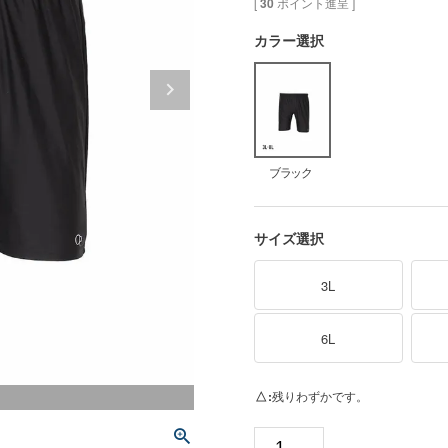
[
30
ポイント進呈 ]
カラー選択
ブラック
サイズ選択
3L
6L
△
残りわずかです。