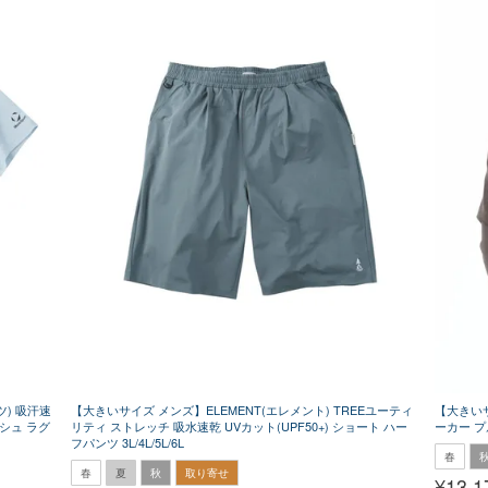
ツ) 吸汗速
【大きいサイズ メンズ】ELEMENT(エレメント) TREEユーティ
【大きいサ
ッシュ ラグ
リティ ストレッチ 吸水速乾 UVカット(UPF50+) ショート ハー
ーカー プル
フパンツ 3L/4L/5L/6L
春
春
夏
秋
取り寄せ
¥
13,1