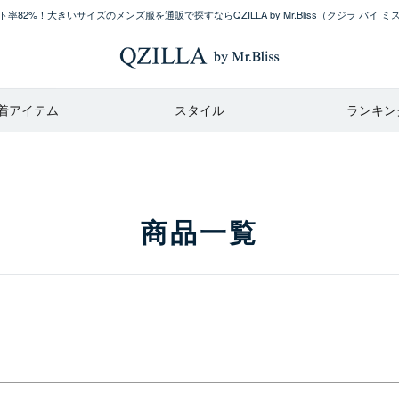
レビュー順
率82%！大きいサイズのメンズ服を通販で探すならQZILLA by Mr.Bliss
（クジラ バイ ミ
キーワードヒット順
カラー
ブラック
着アイテム
スタイル
ランキン
ホワイト
ネイビー
グレー
カーキ
レッド
ブルー
商品一覧
イエロー
ベージュ
検索