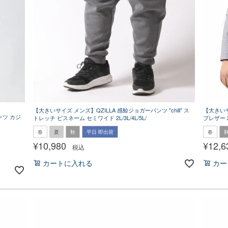
【大きいサイズ メンズ】QZILLA 感鯨ジョガーパンツ "chill" ス
【大きい
シャツ カジ
トレッチ ピスネーム セミワイド 2L/3L/4L/5L/
ブレザー 2L
春
夏
秋
平日 即出荷
春
¥
10,980
¥
12,6
税込
カートに入れる
カー