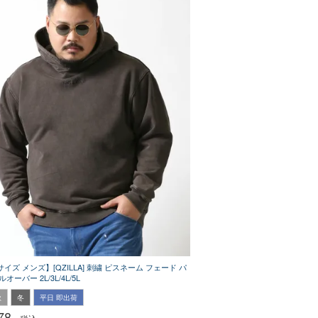
イズ メンズ】[QZILLA] 刺繍 ピスネーム フェード パ
オーバー 2L/3L/4L/5L
秋
冬
平日 即出荷
78