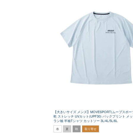
【大きいサイズ メンズ】MOVESPORT(ムーブスポー
乾 ストレッチ UVカット(UPF30) バックプリント メ
ラン袖 半袖Tシャツ カットソー 3L/4L/5L/6L
春
夏
秋
取り寄せ