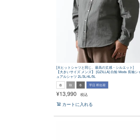
[大ヒットシャツと同じ、最高の丈感・シルエット]
【大きいサイズ メンズ】 [QZILLA] 白鯨 Mods 長袖
ュアルシャツ 2L/3L/4L/5L
春
秋
冬
平日 即出荷
¥
13,990
税込
カートに入れる