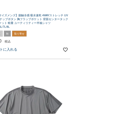
イズメンズ】接触冷感 吸水速乾 4WAYストレッチ UV
スナップボタン 胸フラップポケット 背面センタータック
ケット 軽量 ユーティリティー半袖シャツ
6L/7L/8L
夏
秋
取り寄せ
0
税込
トに入れる