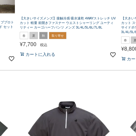
【大きいサイズメンズ】接触冷感 吸水速乾 4WAYストレッチ UV
【大きいサ
ッププロト
カット 軽量 前開きファスナー ウエストシャーリング ユーティ
カット 
ド セット
リティー カーゴハーフパンツ メンズ 3L/4L/5L/6L/7L/8L
サイドポ
3L/4L/5L/
春
夏
秋
取り寄せ
春
¥
7,700
税込
¥
8,80
カートに入れる
カー