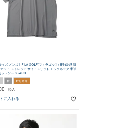
イズ メンズ】FILA GOLF(フィラゴルフ) 接触冷感 吸
Vカット ストレッチ サイドスリット モックネック 半袖
ットソー 3L/4L/5L
夏
秋
取り寄せ
00
税込
トに入れる