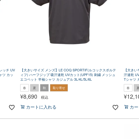
レッチ UV
【大きいサイズ メンズ】LE COQ SPORTIF(ルコックスポルテ
【大きいサ
ャツ カッ
ィフ) ハーフジップ 吸汗速乾 UVカット(UPF15) 刺繍 メッシュ
汗速乾 U
エコペット 半袖シャツ カジュアル 3L/4L/5L/6L
Tシャツ カ
春
夏
秋
取り寄せ
春
¥
8,690
¥
12,1
税込
カートに入れる
カー