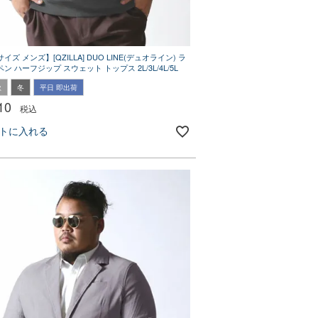
ズ メンズ】[QZILLA] DUO LINE(デュオライン) ラ
ン ハーフジップ スウェット トップス 2L/3L/4L/5L
秋
冬
平日 即出荷
10
税込
トに入れる