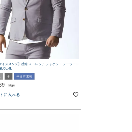
サイズメンズ】感鯨 ストレッチ ジャケット テーラード
/3L/4L
秋
冬
平日 即出荷
39
税込
トに入れる