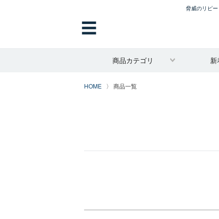
脅威のリピート
サイズ
指定なし
☰
2L
3L
4L
商品カテゴリ
新
5L
6L
HOME
商品一覧
7L
8L