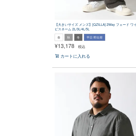
【大きいサイズ メンズ】[QZILLA] 2Way フェード 
ピスネーム 2L/3L/4L/5L
春
秋
冬
平日 即出荷
¥
13,178
税込
カートに入れる