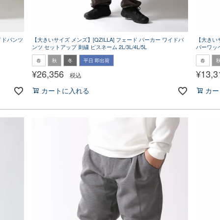
ワイドパンツ
【大きいサイズ メンズ】[QZILLA] フェード パーカー ワイドパ
【大きいサイ
ンツ セットアップ 刺繍 ピスネーム 2L/3L/4L/5L
バーワッペ
春
秋
冬
平日 即出荷
春
¥
26,356
¥
13,3
税込
カートに入れる
カー