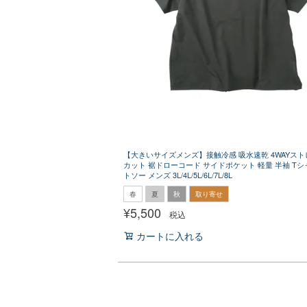
【大きいサイズメンズ】接触冷感 吸水速乾 4WAYスト
カット 裾ドローコード サイドポケット 軽量 半袖 Tシ
トソー メンズ 3L/4L/5L/6L/7L/8L
春
夏
秋
取り寄せ
¥
5,500
税込
カートに入れる