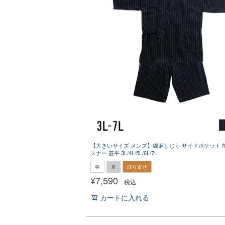
【大きいサイズ メンズ】綿麻しじら サイドポケット 
スナー 甚平 3L/4L/5L/6L/7L
春
夏
取り寄せ
¥
7,590
税込
カートに入れる