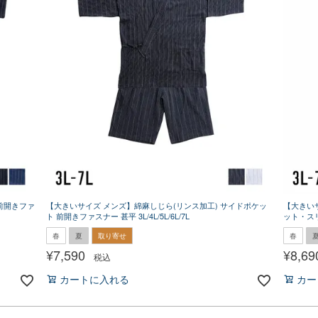
前開きファ
【大きいサイズ メンズ】綿麻しじら(リンス加工) サイドポケッ
【大きいサ
ト 前開きファスナー 甚平 3L/4L/5L/6L/7L
ット・スリッ
春
夏
取り寄せ
春
¥
7,590
¥
8,69
税込
カートに入れる
カー