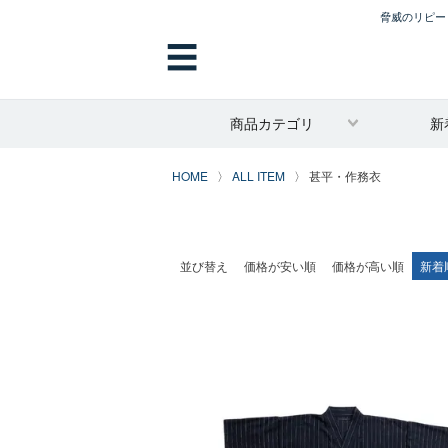
脅威のリピート
☰
商品カテゴリ
新
HOME
ALL ITEM
甚平・作務衣
並び替え
価格が安い順
価格が高い順
新着