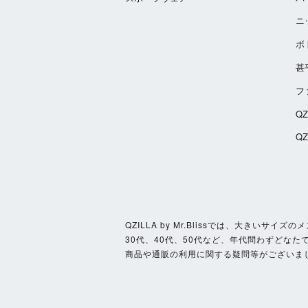
ニ
ボ
甚
フ
Q
Q
QZILLA by Mr.Blissでは、大き
30代、40代、50代など、年代問わずどなた
商品や通販の利用に関する疑問等がございま