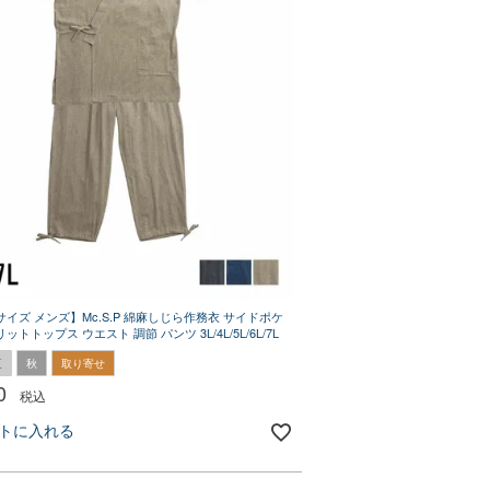
イズ メンズ】Mc.S.P 綿麻しじら作務衣 サイドポケ
トトップス ウエスト 調節 パンツ 3L/4L/5L/6L/7L
夏
秋
取り寄せ
0
税込
トに入れる