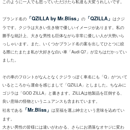
このように一人でも思っていただけたら私達も大変うれしいです。
「QZILLA by Mr.Bliss」
「QZILLA」
ブランド名の
の
はクジ
ラです。クジラは大きい生き物で優しいイメージがあります。私の
勝手な統計上、大きな男性も巨体ながら非常に優しい人が大勢いら
っしゃいます。また、いくつかブランド名の案を出してひとつに絞
る際にたまたま私が大好きな白い車「Audi Q7」が立ちはだかってい
ました。
その車のフロントがなんとなくクジラっぽく車名にも「Q」がついて
いるところから運命を感じまして「QZILLA」としました。ちなみに
ゴジラは「GOD ZILLA」と書きます。ZILLAは他製品を圧倒する、
良い意味の怪物というニュアンスも含まれています。
「Mr.Bliss」
社名である
は至福を運ぶ紳士という意味を込めてい
ます。
大きい男性の皆様には違いがわかる、さらにお洒落なオヤジに変わ