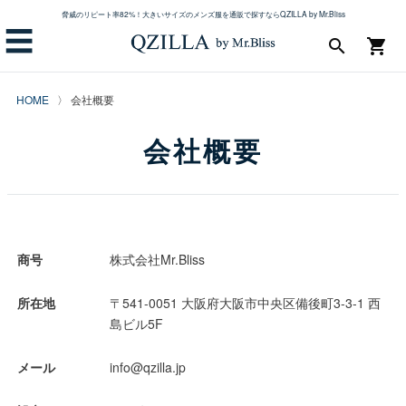
脅威のリピート率82%！大きいサイズのメンズ服を通販で探すならQZILLA by Mr.Bliss
☰
search
shopping_cart
HOME
会社概要
会社概要
商号
株式会社Mr.Bliss
所在地
541-0051
大阪府大阪市中央区備後町3-3-1 西
島ビル5F
メール
info@qzilla.jp