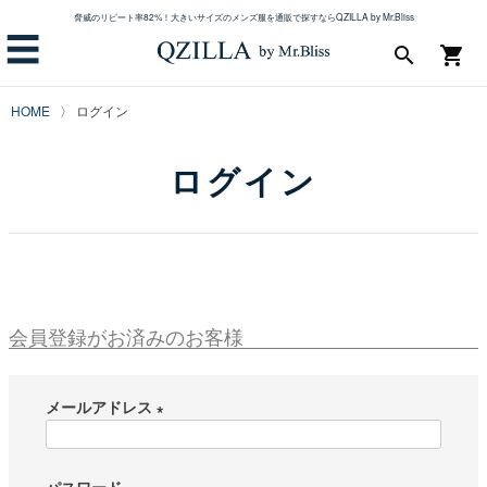
脅威のリピート率82%！大きいサイズのメンズ服を通販で探すならQZILLA by Mr.Bliss
☰
search
shopping_cart
HOME
ログイン
ログイン
会員登録がお済みのお客様
メールアドレス
(
必