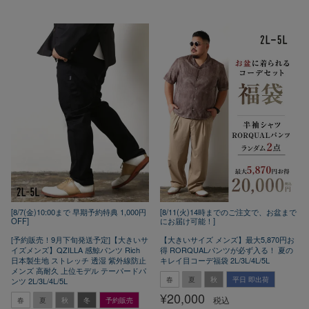
[8/7(金)10:00まで 早期予約特典 1,000円
[8/11(火)14時までのご注文で、お盆まで
OFF]
にお届け可能！]
[予約販売！9月下旬発送予定]【大きいサ
【大きいサイズ メンズ】最大5,870円お
イズメンズ】QZILLA 感鯨パンツ Rich
得 RORQUALパンツが必ず入る！ 夏の
日本製生地 ストレッチ 透湿 紫外線防止
キレイ目コーデ福袋 2L/3L/4L/5L
メンズ 高耐久 上位モデル テーパードパ
春
夏
秋
平日 即出荷
ンツ 2L/3L/4L/5L
¥
20,000
税込
春
夏
秋
冬
予約販売