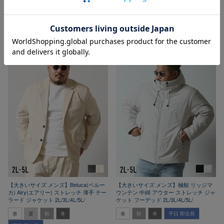
¥
13,200
税込
カートに入れる
カートに入れる
【大きいサイズ メンズ】Beluca(ベルー
【大きいサイズ メンズ】極鯨 リッジマ
カ) Airy(エアリー) ストレッチ 薄手 テー
ウンテン 中綿 アウター ストレッチ ジャ
ラード ジャケット 2L/3L/4L/5L/
ケット フーデッド 2L/3L/4L/5L/
春
夏
秋
冬
春
秋
冬
平日 即出荷