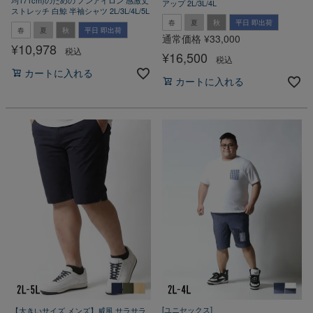
アップ 2L/3L/4L
ストレッチ 白鯨 半袖シャツ 2L/3L/4L/5L
春
夏
秋
平日 即出荷
春
夏
秋
平日 即出荷
通常価格
¥
33,000
¥
10,978
税込
¥
16,500
税込
カートに入れる
カートに入れる
[ユニセックス]
【大きいサイズ メンズ】威風 サラサラ