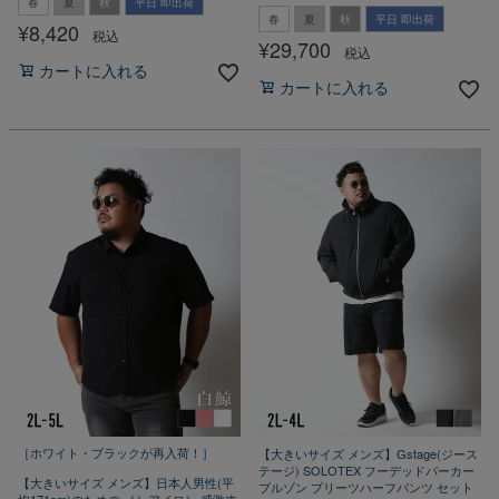
春
夏
秋
平日 即出荷
春
夏
秋
平日 即出荷
¥
8,420
税込
¥
29,700
税込
カートに入れる
カートに入れる
［ホワイト・ブラックが再入荷！］
【大きいサイズ メンズ】Gstage(ジース
テージ) SOLOTEX フーデッドパーカー
【大きいサイズ メンズ】日本人男性(平
ブルゾン プリーツハーフパンツ セット
均171cm)のための ノンアイロン 感激丈