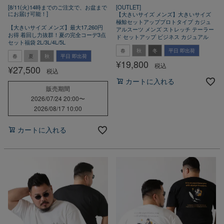
[8/11(火)14時までのご注文で、お盆まで
[OUTLET]
にお届け可能！]
【大きいサイズ メンズ】大きいサイズ
極鯨セットアッププロトタイプ カジュ
【大きいサイズ メンズ】最大17,260円
アルスーツ メンズ ストレッチ テーラー
お得 着回し力抜群！夏の完全コーデ3点
ド セットアップ ビジネス カジュアル
セット福袋 2L/3L/4L/5L
春
秋
冬
平日 即出荷
春
夏
秋
平日 即出荷
¥
19,800
税込
¥
27,500
税込
カートに入れる
販売期間
2026/07/24 20:00
〜
2026/08/17 10:00
カートに入れる