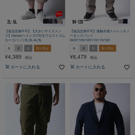
【返品交換不可】【大きいサイズメン
【返品交換不可】接触冷感ストレッチノ
ズ】Hanes(ヘインズ)7分丈ウエストゴム
ータックパンツ
カーゴパンツ2L/3L/4L/5L
94/97/100/105/110/115/120
春
夏
秋
取り寄せ
春
夏
秋
取り寄せ
¥
4,389
¥
6,479
税込
税込
カートに入れる
カートに入れる