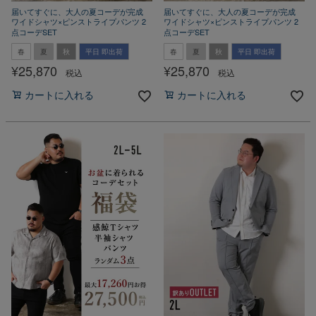
届いてすぐに、大人の夏コーデが完成
届いてすぐに、大人の夏コーデが完成
ワイドシャツ×ピンストライプパンツ 2
ワイドシャツ×ピンストライプパンツ 2
点コーデSET
点コーデSET
春
夏
秋
平日 即出荷
春
夏
秋
平日 即出荷
¥
25,870
¥
25,870
税込
税込
カートに入れる
カートに入れる