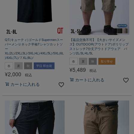
QT(キューティ)ゴールドSupermenスー
【返品交換不可】【大きいサイズメン
パーメンＵネック半袖Tシャツカットソ
ズ】OUTDOOR(アウトドア)ポリリップ
ー
ストレッチ7分丈アウトドアウェア パ
XL(2L)/2XL(3L)/3XL(4L)/4XL(5L)/5XL(6L
ンツ2L/3L/4L/5L
)/6XL(7L)/７XL(8L)/
春
夏
秋
取り寄せ
春
夏
秋
平日 即出荷
¥
5,489
税込
¥
2,000
税込
カートに入れる
カートに入れる