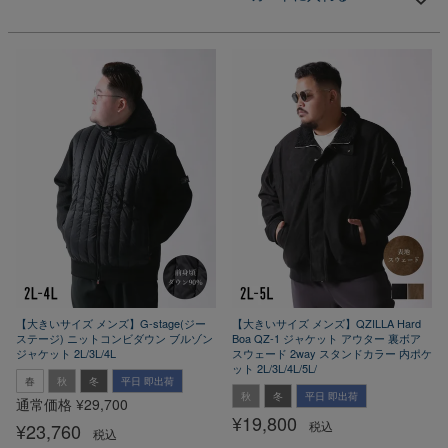
【大きいサイズ メンズ】G-stage(ジー
【大きいサイズ メンズ】QZILLA Hard
ステージ) ニットコンビダウン ブルゾン
Boa QZ-1 ジャケット アウター 裏ボア
ジャケット 2L/3L/4L
スウェード 2way スタンドカラー 内ポケ
ット 2L/3L/4L/5L/
春
秋
冬
平日 即出荷
秋
冬
平日 即出荷
通常価格
¥
29,700
¥
19,800
税込
¥
23,760
税込