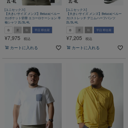
[ユニセックス]
[ユニセックス]
【大きいサイズ メンズ】Beluca(ベルー
【大きいサイズ メンズ】Beluca(ベルー
カ)ポケット切替 エコーロケーション 半
カ)ストレッチ デニムハーフパンツ
袖シャツ 2L/3L/4L
2L/3L/4L
春
夏
秋
平日 即出荷
春
夏
秋
平日 即出荷
¥
7,975
¥
7,205
税込
税込
カートに入れる
カートに入れる