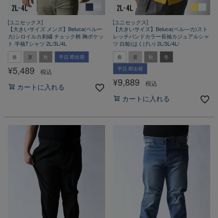
[ユニセックス]
[ユニセックス]
【大きいサイズ メンズ】Beluca(ベルー
【大きいサイズ】Beluca(ベル―カ)スト
カ)シロイルカ刺繍 チェック柄 胸ポケッ
レッチバンドカラー長袖カジュアルシャ
ト 半袖Tシャツ 2L/3L/4L
ツ 白鯨(はくげい) 2L/3L/4L/
春
夏
秋
平日 即出荷
春
夏
秋
冬
¥
5,489
平日 即出荷
税込
¥
9,889
税込
カートに入れる
カートに入れる