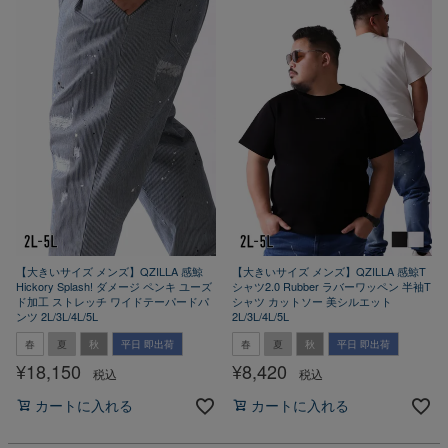
【大きいサイズ メンズ】QZILLA 感鯨
【大きいサイズ メンズ】QZILLA 感鯨T
Hickory Splash! ダメージ ペンキ ユーズ
シャツ2.0 Rubber ラバーワッペン 半袖T
ド加工 ストレッチ ワイドテーパードパ
シャツ カットソー 美シルエット
ンツ 2L/3L/4L/5L
2L/3L/4L/5L
春
夏
秋
平日 即出荷
春
夏
秋
平日 即出荷
¥
18,150
¥
8,420
税込
税込
カートに入れる
カートに入れる