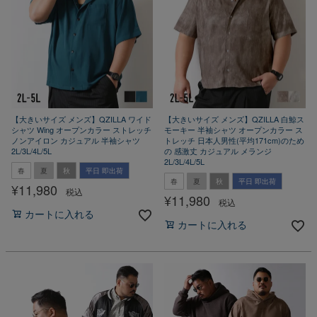
【大きいサイズ メンズ】QZILLA ワイド
【大きいサイズ メンズ】QZILLA 白鯨ス
シャツ Wing オープンカラー ストレッチ
モーキー 半袖シャツ オープンカラー ス
ノンアイロン カジュアル 半袖シャツ
トレッチ 日本人男性(平均171cm)のため
2L/3L/4L/5L
の 感激丈 カジュアル メランジ
2L/3L/4L/5L
春
夏
秋
平日 即出荷
春
夏
秋
平日 即出荷
¥
11,980
税込
¥
11,980
税込
カートに入れる
カートに入れる