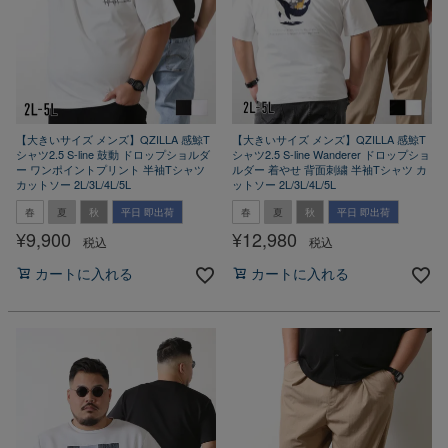
【大きいサイズ メンズ】QZILLA 感鯨T
【大きいサイズ メンズ】QZILLA 感鯨T
シャツ2.5 S-line 鼓動 ドロップショルダ
シャツ2.5 S-line Wanderer ドロップショ
ー ワンポイントプリント 半袖Tシャツ
ルダー 着やせ 背面刺繍 半袖Tシャツ カ
カットソー 2L/3L/4L/5L
ットソー 2L/3L/4L/5L
春
夏
秋
平日 即出荷
春
夏
秋
平日 即出荷
¥
9,900
¥
12,980
税込
税込
カートに入れる
カートに入れる