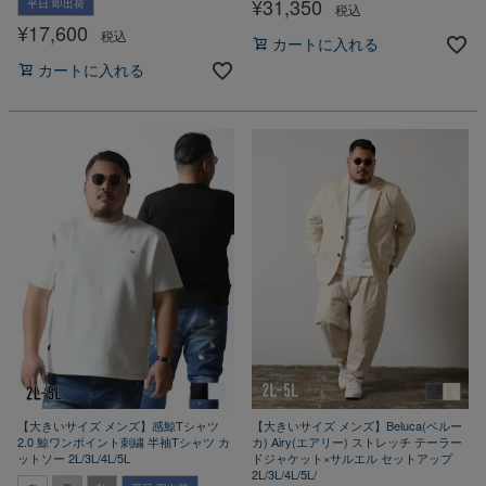
¥
31,350
平日 即出荷
税込
¥
17,600
税込
カートに入れる
カートに入れる
【大きいサイズ メンズ】感鯨Tシャツ
【大きいサイズ メンズ】Beluca(ベルー
2.0 鯨ワンポイント刺繍 半袖Tシャツ カ
カ) Airy(エアリー) ストレッチ テーラー
ットソー 2L/3L/4L/5L
ドジャケット×サルエル セットアップ
2L/3L/4L/5L/