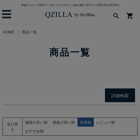
脅威のリピート率82%！大きいサイズのメンズ服を通販で探すならQZILLA by Mr.Bliss
カラー
☰
ブラック
search
shopping_cart
ホワイト
ネイビー
HOME
商品一覧
グレー
カーキ
商品一覧
レッド
ブルー
イエロー
ベージュ
検索
詳細検索
価格が安い順
価格が高い順
新着順
レビュー順
並び替
え
おすすめ順