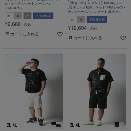
【大きいサイズ メンズ】Beluca(ベルー
ストレッチ ショート ハーフパンツ
カ) チェック柄胸ポケット半袖Tシャツ×
2L/3L/4L/5L/
デニムハーフパンツ セット 2L/3L/4L
春
夏
秋
平日 即出荷
春
夏
平日 即出荷
¥
9,680
税込
¥
12,694
税込
カートに入れる
カートに入れる