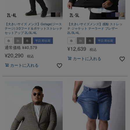
【大きいサイズ メンズ】Gstage(ジース
【大きいサイズメンズ】感鯨 ストレッ
テージ)３Dフード＆ポケットストレッチ
チ ジャケット テーラード ブレザー
セットアップ 2L/3L/4L
2L/3L/4L
春
秋
冬
平日 即出荷
春
秋
冬
平日 即出荷
通常価格
¥
40,579
¥
12,639
税込
¥
20,290
税込
カートに入れる
カートに入れる