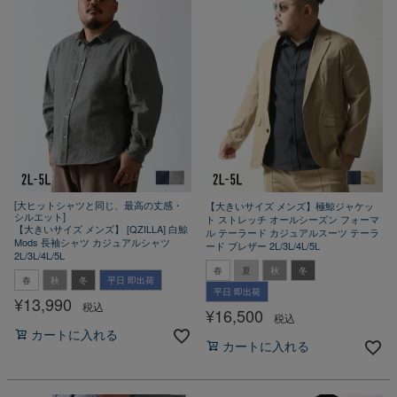
[大ヒットシャツと同じ、最高の丈感・
【大きいサイズ メンズ】極鯨ジャケッ
シルエット]
ト ストレッチ オールシーズン フォーマ
【大きいサイズ メンズ】 [QZILLA] 白鯨
ル テーラード カジュアルスーツ テーラ
Mods 長袖シャツ カジュアルシャツ
ード ブレザー 2L/3L/4L/5L
2L/3L/4L/5L
春
夏
秋
冬
春
秋
冬
平日 即出荷
平日 即出荷
¥
13,990
税込
¥
16,500
税込
カートに入れる
カートに入れる