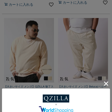
カートに入れる
カートに入れる
【大きいサイズ メンズ】QZILLA 魅了ス
【大きいサイズ メンズ】Beluca(ベルー
ウェット ベルベット スウェット ヴィン
カ) Airy(エアリー) ストレッチ 薄手 サル
テージ風ネーム 首元ガゼット 背面ボタ
エルパンツ 2L/3L/4L/5L/
ン 2L/3L/4L/5L/
春
夏
秋
冬
春
秋
冬
平日 即出荷
平日 即出荷
¥
9,889
税込