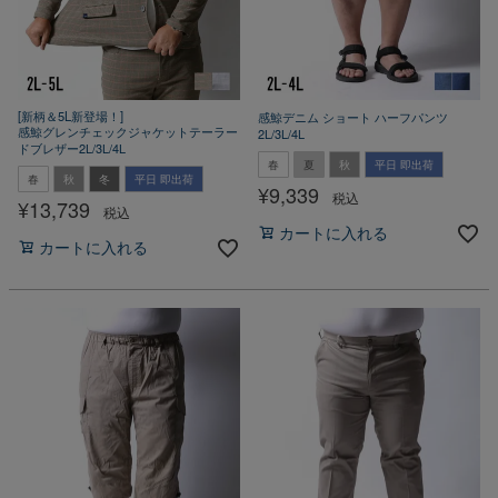
[新柄＆5L新登場！]
感鯨デニム ショート ハーフパンツ
感鯨グレンチェックジャケットテーラー
2L/3L/4L
ドブレザー2L/3L/4L
春
夏
秋
平日 即出荷
春
秋
冬
平日 即出荷
¥
9,339
税込
¥
13,739
税込
カートに入れる
カートに入れる