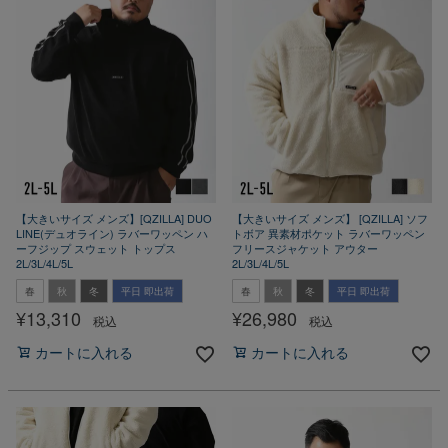
【大きいサイズ メンズ】[QZILLA] DUO
【大きいサイズ メンズ】 [QZILLA] ソフ
LINE(デュオライン) ラバーワッペン ハ
トボア 異素材ポケット ラバーワッペン
ーフジップ スウェット トップス
フリースジャケット アウター
2L/3L/4L/5L
2L/3L/4L/5L
春
秋
冬
平日 即出荷
春
秋
冬
平日 即出荷
¥
13,310
¥
26,980
税込
税込
カートに入れる
カートに入れる