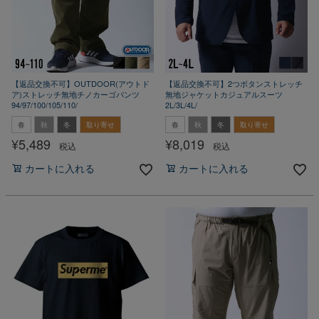
【返品交換不可】OUTDOOR(アウトド
【返品交換不可】2つボタンストレッチ
ア)ストレッチ無地チノカーゴパンツ
無地ジャケットカジュアルスーツ
94/97/100/105/110/
2L/3L/4L/
春
秋
冬
取り寄せ
春
秋
冬
取り寄せ
¥
5,489
¥
8,019
税込
税込
カートに入れる
カートに入れる