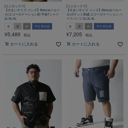
[ユニセックス]
[ユニセックス]
【大きいサイズ メンズ】Beluca(ベルー
【大きいサイズ メンズ】Beluca(ベルー
カ)エコーロケーション刺 半袖Tシャツ
カ)ポケット刺繍 エコーロケーション ハ
2L/3L/4L
ーフパンツ 2L/3L/4L
春
夏
秋
平日 即出荷
春
夏
秋
平日 即出荷
¥
5,489
¥
7,205
税込
税込
カートに入れる
カートに入れる