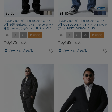
【返品交換不可】【大きいサイズ メン
【返品交換不可】【大きいサイズ メン
ズ】麻混 接触冷感 ストレッチ UVカット
ズ】OUTDOOR(アウトドア)ストレッチ
速乾 シャーリングパンツ 2L/3L/4L/5L/
デニム 94/97/100/105/110/115/
春
夏
秋
取り寄せ
春
夏
秋
冬
取り寄せ
¥
6,479
¥
5,489
税込
税込
カートに入れる
カートに入れる