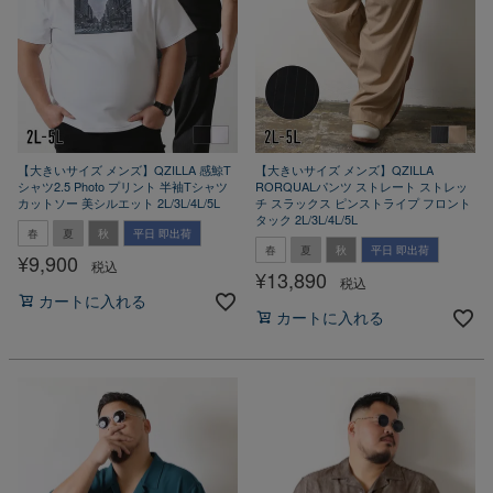
【大きいサイズ メンズ】QZILLA 感鯨T
【大きいサイズ メンズ】QZILLA
シャツ2.5 Photo プリント 半袖Tシャツ
RORQUALパンツ ストレート ストレッ
カットソー 美シルエット 2L/3L/4L/5L
チ スラックス ピンストライプ フロント
タック 2L/3L/4L/5L
春
夏
秋
平日 即出荷
春
夏
秋
平日 即出荷
¥
9,900
税込
¥
13,890
税込
カートに入れる
カートに入れる