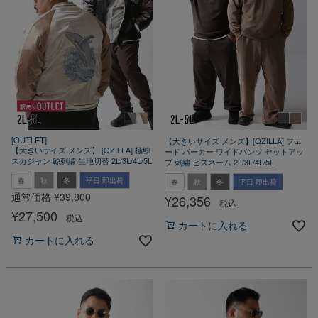
[OUTLET]
【大きいサイズ メンズ】[QZILLA] フェ
【大きいサイズ メンズ】 [QZILLA] 極鯨
ード パーカー ワイドパンツ セットアッ
スカジャン 鯨刺繍 生地切替 2L/3L/4L/5L
プ 刺繍 ピスネーム 2L/3L/4L/5L
春
秋
冬
平日 即出荷
春
秋
冬
平日 即出荷
通常価格
¥
39,800
¥
26,356
税込
¥
27,500
税込
カートに入れる
カートに入れる