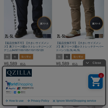
【返品交換不可】【大きいサイズメン
【返品交換不可】【大きいサイズメン
ズ】裏フリース暖かストレッチジーンズ
ズ】裏フリース暖かストレッチテーパー
デニム94/97/100/105/110/115/120
ドパンツ2L/3L/4L/5L
秋
冬
取り寄せ
秋
冬
取り寄せ
¥
6,589
¥
6,589
税込
税込
カートに入れる
カートに入れる