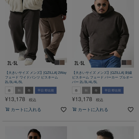
【大きいサイズ メンズ】[QZILLA] 2Way
【大きいサイズ メンズ】[QZILLA] 刺繍
フェード ワイドパンツ ピスネーム
ピスネーム フェード パーカー プルオー
2L/3L/4L/5L
バー 2L/3L/4L/5L
春
秋
冬
平日 即出荷
春
秋
冬
平日 即出荷
¥
13,178
¥
13,178
税込
税込
カートに入れる
カートに入れる