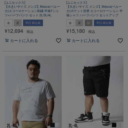
[ユニセックス]
[ユニセックス]
【大きいサイズ メンズ】Beluca(ベルー
【大きいサイズ メンズ】Beluca(ベルー
カ)エコーロケーション刺繍 半袖Tシャ
カ)ポケット切替 エコーロケーション 半
ツ×ハーフパンツ セット 2L/3L/4L
袖シャツ ハーフパンツ セットアップ
春
夏
平日 即出荷
春
夏
秋
平日 即出荷
¥
12,694
¥
15,180
税込
税込
カートに入れる
カートに入れる