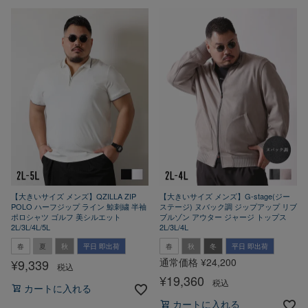
【大きいサイズ メンズ】QZILLA ZIP
【大きいサイズ メンズ】G-stage(ジー
POLO ハーフジップ ライン 鯨刺繍 半袖
ステージ) ヌバック調 ジップアップ リブ
ポロシャツ ゴルフ 美シルエット
ブルゾン アウター ジャージ トップス
2L/3L/4L/5L
2L/3L/4L
春
夏
秋
平日 即出荷
春
秋
冬
平日 即出荷
通常価格
¥
24,200
¥
9,339
税込
¥
19,360
税込
カートに入れる
カートに入れる