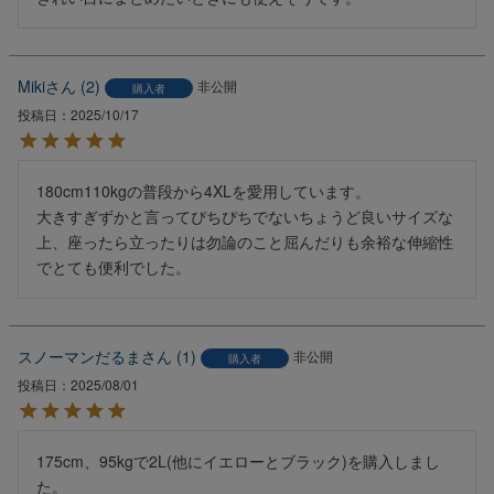
Miki
2
非公開
購入者
投稿日
2025/10/17
180cm110kgの普段から4XLを愛用しています。

大きすぎずかと言ってぴちぴちでないちょうど良いサイズな
上、座ったら立ったりは勿論のこと屈んだりも余裕な伸縮性
でとても便利でした。
スノーマンだるま
1
非公開
購入者
投稿日
2025/08/01
175cm、95kgで2L(他にイエローとブラック)を購入しまし
た。
