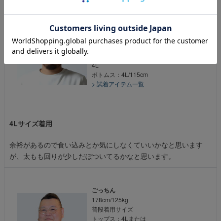
フンドゥ氏
174cm/117kg
普段着用サイズ
トップス：3Lまたは
4L
ボトムス：4L/115cm
> 試着アイテム一覧
4Lサイズ着用
余裕があるので食い込みとか気にしなくていいかなと思います
が、太もも回りが少しだぼついてるかなと思います。
ごっちん
178cm/125kg
普段着用サイズ
トップス：4Lまたは