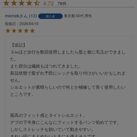
4.72
78
memek
13
東京都
40代
男性
購入者
投稿日
2026/04/10
【追記】

３㎞ほど歩行を数回使用しましたら股と裾に毛玉ができまし
た。

また部分は繊維もほつれてきました。

新品状態で股ずれ予防にシックを取り付けがいいかもしれま
せん。

シルエットが素晴らしいので何とか補修して長く使用したい
ところです。

最高のフィット感とタイトシルエット。

デブの下半身にこんなにフィットするパンツ初めてです。

しかしストレッチも効いていて動きやすい。

きれい目にまとめたいときにも使えそうです。