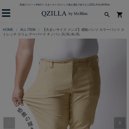
脅威のリピート率82%！大きいサイズのメンズ服を通販で探すならQZILLA by Mr.Bliss
☰
search
shopping_cart
HOME
ALL ITEM
【大きいサイズ メンズ】感鯨パンツ カラーパンツ ス
トレッチ スリム テーパード チノパン 2L/3L/4L/5L