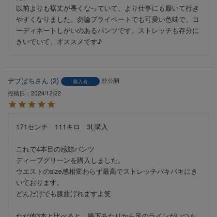
以前よりも裾丈が長くなっていて、より仕事にも履いて行き
やすくなりました。勿論プライベートでも可愛い色味で、コ
ーディネートしがいのあるパンツです。ストレッチも存分に
きいていて、オススメです♪
デブぱち
2
非公開
購入者
投稿日
2024/12/22
171センチ　111キロ　3L購入

これで4本目の感鯨パンツ

ディープグリーンを購入しました。

ウエストのsize感相変わらず最高でストレッチバキバキにき
いております。

どんだけでも膝曲げれますよ笑

ただ他3本と比べると、膝下あたりから足のラインがいつも