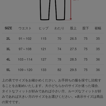
SIZE
ウエスト
ヒップ
わたり
股上
股下
裾幅
2L
91～102
115
70
26.5
75
35
3L
97～108
121
74
27.5
75
35
4L
103～114
127
78
28.5
75
36
5L
109～120
133
82
29.5
75
36
上の表でサイズをお確かめください。お手持ちの服を採寸し比較す
ることをお勧めいたします。大小どちらかのサイズか迷った場合、
タイトなフィットが好みであれば小さい方、ルーズなフィットが好
みであれば大きい方のサイズをお選びください。
※表示サイズは商品
の実寸です。