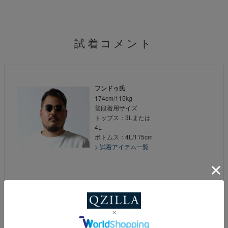
試着コメント
フンドゥ氏
174cm/115kg
普段着用サイズ
トップス：3Lまたは
4L
ボトムス：4L/115cm
> 試着アイテム一覧
3Lサイズ着用
全体的にとてもいい大きさでした。ポケットも結構深いし、いい
ですね。感激しました！