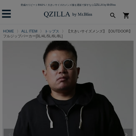
脅威のリピート率82%！大きいサイズのメンズ服を通販で探すならQZILLA by Mr.Bliss
☰
search
shopping_cart
HOME
ALL ITEM
トップス
【大きいサイズメンズ】【OUTDOOR】
フルジップパーカー[3L/4L/5L/6L/8L]