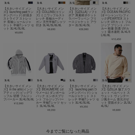
【大きいサイズ メン
【大きいサイズ メン
【大きいサイズ メン
【大きいサイズ メン
ズ】launching pad(ラン
ズ】COLLINS(コリン
ズ】 [QZILLA] ソフト
ズ】OCEAN PACIFIC
チングパッド) 針抜き
ズ) ミニワッフルスト
ボア 異素材ポケット
(オーシャンパシフィ
ストライプ ストレッ
レッチ 長袖カーディ
ラバーワッペン フリ
ック)PEARTEX スト
チ 長袖ショールジャ
ガン 天竺半袖Tシャツ
ースジャケット アウ
レッチ UVカット フル
ケット 半袖Tシャツ セ
付き 3L/4L/5L/6L/8L
ター 2L/3L/4L/5L
ジップ プリント パー
ット 3L/4L/5L/6L
カー 軽量 防透 UVカ
¥8,690
¥26,980
ット 吸水速乾 3L/4L/5
¥8,690
L/6L/8L
¥10,450
【大きいサイズ メン
【大きいサイズ メン
【大きいサイズ メン
【大きいサイズ メン
ズ】in the attic(インジ
ズ】BEAUMERE (ボ
ズ】 launching pad (ラ
ズ】QZILLA 魅了スウ
アティック) ビッグワ
ウメール) ダンボール
ンチングパッド) ショ
ェット ベルベット ス
ッフル 切替 フルジッ
バック エンボスプリ
ールジャケット スト
ウェット ヴィンテー
プパーカー 3L/4L/5L/6L
ント フルジップパー
レッチ 半袖Tシャツ セ
ジ風ネーム 首元ガゼ
カー 半袖Tシャツ セッ
ット 3L/4L/5L/6L
ット 背面ボタン 2L/3L/
¥12,980
ト 3L/4L/5L/6L
4L/5L/
¥9,350
¥9,350
¥9,889
今までご覧になった商品