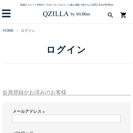
脅威のリピート率82%！大きいサイズのメンズ服を通販で探すならQZILLA by Mr.Bliss
☰
search
shopping_cart
HOME
ログイン
ログイン
会員登録がお済みのお客様
メールアドレス
(
必