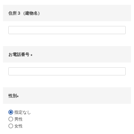
)
住所３（建物名）
お電話番号
(
必
須
)
性別
(
必
指定なし
須
男性
)
女性