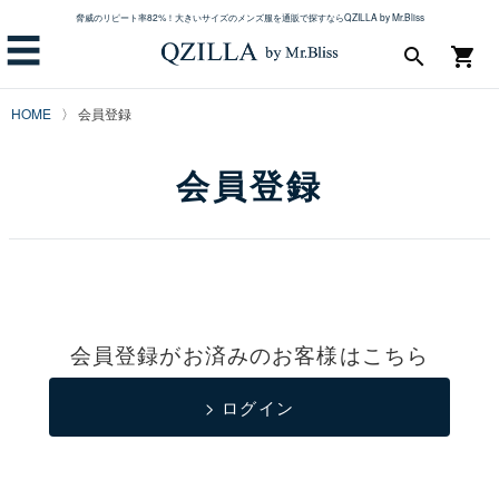
脅威のリピート率82%！大きいサイズのメンズ服を通販で探すならQZILLA by Mr.Bliss
☰
search
shopping_cart
HOME
会員登録
会員登録
会員登録がお済みのお客様はこちら
> ログイン