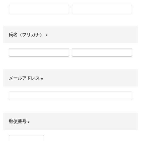
(
必
須
)
氏名（フリガナ）
(
必
須
)
メールアドレス
(
必
須
)
郵便番号
(
必