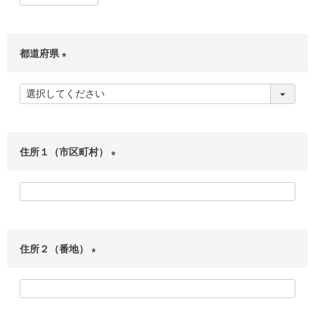
須
)
都道府県
(
必
須
)
住所１（市区町村）
(
必
須
)
住所２（番地）
(
必
須