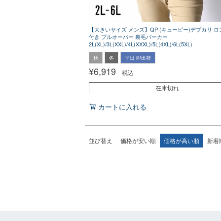
【大きいサイズ メンズ】QP (キューピー)デブカリ ロ
付き プルオーバー 裏毛パーカー
2L(XL)/3L(XXL)/4L(XXXL)/5L(4XL)/6L(5XL)
秋
冬
平日 即出荷
¥
6,919
税込
在庫切れ
カートに入れる
並び替え
価格が安い順
価格が高い順
新着