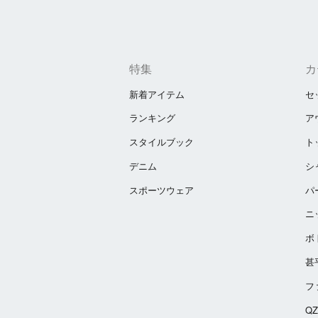
特集
カ
新着アイテム
セ
ランキング
ア
スタイルブック
ト
デニム
シ
スポーツウェア
パ
ニ
ボ
甚
フ
Q