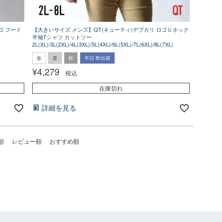
ゴ フード
【大きいサイズ メンズ】QT(キューティ)デブカリ ロゴＵネック
半袖Tシャツ カットソー
2L(XL)/3L(2XL)/4L(3XL)/5L(4XL)/6L(5XL)/7L(6XL)/8L(7XL)
春
夏
秋
平日 即出荷
¥
4,279
税込
在庫切れ
詳細を見る
順
レビュー順
おすすめ順