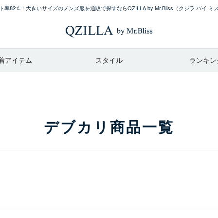
レビュー順
率82%！大きいサイズのメンズ服を通販で探すならQZILLA by Mr.Bliss
（クジラ バイ ミ
キーワードヒット順
カラー
ブラック
着アイテム
スタイル
ランキン
ホワイト
ネイビー
グレー
カーキ
レッド
ブルー
デブカリ商品一覧
イエロー
ベージュ
検索