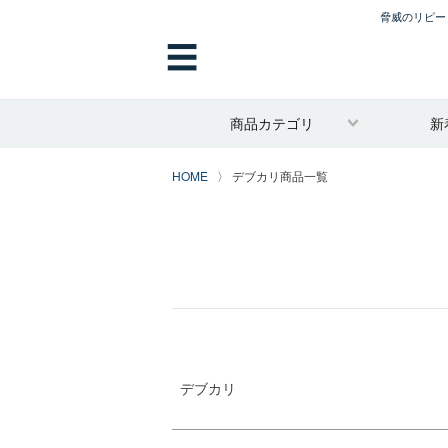
脅威のリピート
サイズ
指定なし
☰
2L
3L
4L
商品カテゴリ
新
5L
6L
HOME
デブカリ商品一覧
7L
8L
デブカリ