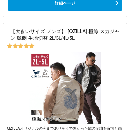
詳細ページ
【大きいサイズ メンズ】 [QZILLA] 極鯨 スカジャ
ン 鯨刺 生地切替 2L/3L/4L/5L
QZILLAオリジナルの今までありそうで無かった鯨の刺繍を背面と両