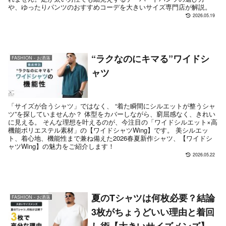
や、ゆったりパンツのおすすめコーデを大きいサイズ専門店が解説。
2026.05.19
“ラクなのにキマる”ワイドシ
FASHION - お洒落
ャツ
「サイズが合うシャツ」ではなく、 “着た瞬間にシルエットが整うシャ
ツ”を探していませんか？ 体型をカバーしながら、窮屈感なく、きれい
に見える。 そんな理想を叶えるのが、今注目の「ワイドシルエット×高
機能ポリエステル素材」の【ワイドシャツWing】です。 美シルエッ
ト、着心地、機能性まで兼ね備えた2026春夏新作シャツ、【ワイドシ
ャツWing】の魅力をご紹介します！
2026.05.22
夏のTシャツは何枚必要？結論
FASHION - お洒落
3枚がちょうどいい理由と着回