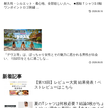
耐久性・シルエット・着心地、全部欲しい人へ。 ■感鯨Ｔシャツ2.0鯨
ワンポイントロゴ刺繍 ...
2026.06.16
FASHION - お洒落
『デヴ上等』は、ぽっちゃり女性とその魅力に惹かれる男性が出会
い、 1泊2日をともに過ごしな...
2026.06.05
新着記事
【第13回】レビュー大賞 結果発表！ベ
ストレビューはこちら
夏のTシャツは何枚必要？結論3枚がちょ