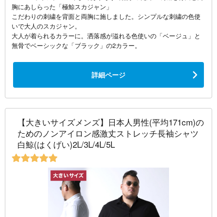
胸にあしらった「極鯨スカジャン」
こだわりの刺繍を背面と両胸に施しました。シンプルな刺繍の色使
いで大人のスカジャン。
大人が着られるカラーに。洒落感が溢れる色使いの「ベージュ」と
無骨でベーシックな「ブラック」の2カラー。
詳細ページ
【大きいサイズメンズ】日本人男性(平均171cm)の
ためのノンアイロン感激丈ストレッチ長袖シャツ
白鯨(はくげい)2L/3L/4L/5L