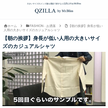
大きいサイズのメンズ服を通販で探すならQZILLA by Mr.Bliss
ホーム
FASHION - お洒落
【朝の挨拶】身長が低い
人用の大きいサイズのカジュアルシャツ
【朝の挨拶】身長が低い人用の大きいサイ
ズのカジュアルシャツ
FASHION - お洒落