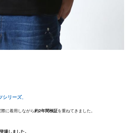
ツシリーズ
。
実際に着用しながら
約2年間検証
を重ねてきました。
が登場しました。