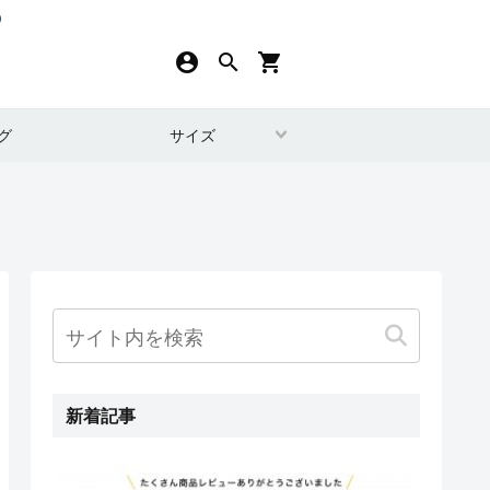
）
account_circle
search
local_grocery_store
グ
サイズ
新着記事