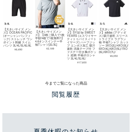
【大きいサイズ メン
【大きいサイズ メン
【大きいサイズ メン
【大きいサイズメン
ズ】OCEAN PACIFIC
ズ】SY32 by SWEET
ズ】adidas (アディダ
ズ】【3枚ご購入で1枚
(オーシャンパシフィ
YEARS (エスワイサー
ス) 吸汗速乾 スリース
半額!4枚で1枚無料!!】
ック) ストレッチ ワン
ティトゥバイスィート
トライプス ラグラン
4.6オンスインナー半
ポイント刺繍 スイム
イヤーズ) ハーフジッ
袖 半袖Tシャツ カット
袖Tシャツ[2L/3L]
パンツ 3L/4L/5L/6L/8L
プ エンボス加工 吸汗
ソー 3XO(2L)/4XO(3L)/
¥2,189
速乾 消臭テープ付 フ
5XO(4L)/6XO(5L)/7XO
¥6,490
ァスナー付き胸ポケッ
(6L)/8XO(7L)/
ト 総柄 半袖ポロシャ
¥6,050
ツ 3L/4L/5L/6L/
¥17,600
今までご覧になった商品
閲覧履歴
夏季休暇のお知らせ