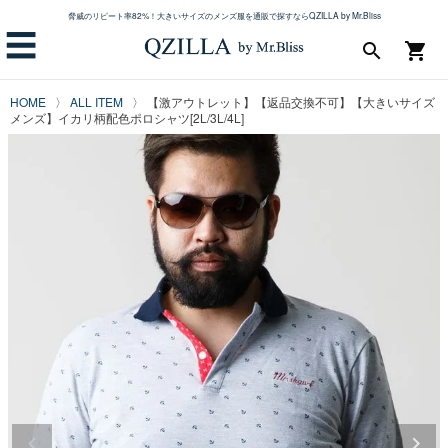
脅威のリピート率82%！大きいサイズのメンズ服を通販で探すならQZILLA by Mr.Bliss
☰
search
shopping_cart
HOME
ALL ITEM
【激アウトレット】【返品交換不可】【大きいサイズ
メンズ】イカリ柄配色ポロシャツ[2L/3L/4L]