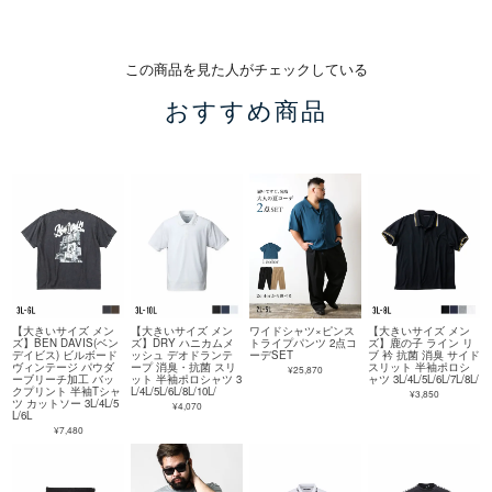
この商品を見た人がチェックしている
おすすめ商品
【大きいサイズ メン
【大きいサイズ メン
ワイドシャツ×ピンス
【大きいサイズ メン
ズ】BEN DAVIS(ベン
ズ】DRY ハニカムメ
トライプパンツ 2点コ
ズ】鹿の子 ライン リ
デイビス) ビルボード
ッシュ デオドランテ
ーデSET
ブ 衿 抗菌 消臭 サイド
ヴィンテージ パウダ
ープ 消臭・抗菌 スリ
スリット 半袖ポロシ
¥25,870
ーブリーチ加工 バッ
ット 半袖ポロシャツ 3
ャツ 3L/4L/5L/6L/7L/8L/
クプリント 半袖Tシャ
L/4L/5L/6L/8L/10L/
¥3,850
ツ カットソー 3L/4L/5
¥4,070
L/6L
¥7,480