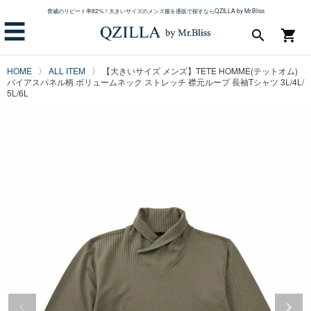
脅威のリピート率82%！大きいサイズのメンズ服を通販で探すならQZILLA by Mr.Bliss
☰
search
shopping_cart
HOME
ALL ITEM
【大きいサイズ メンズ】TETE HOMME(テットオム)
バイアスパネル柄 ボリュームネック ストレッチ 襟元ループ 長袖Tシャツ 3L/4L/
5L/6L