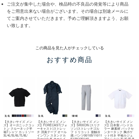
ご注文が集中した場合や、検品時の不良品の発覚等により商品
をご用意出来ない場合がございます。その場合は別途メールに
てご案内させていただきます。予めご理解頂きますよう、お願
い致します。
この商品を見た人がチェックしている
おすすめ商品
【大きいサイズ メン
【大きいサイズ メン
【大きいサイズ メン
【大きいサイズ メン
ズ】オーガニックコッ
ズ】FORECAST(フォ
ズ】SRIXON (スリク
ズ】日本製 バンドカ
トン クルーネック半
ーキャスト)ストレッ
ソン)ストレッチゴル
ラー 麻素材 バックセ
袖Tシャツ カットソー
チ 消臭テープ オール
フ トリコット 接触冷
ンタータック 胸ポケ
3L/4L/5L/6L/7L/8L/
インワン スタンドカ
感 パンツ00/105/110/11
ット付き 半袖カジュ
ラーつなぎ オールイ
5/120/130/140
アルシャツ 3L/4L/5L/6