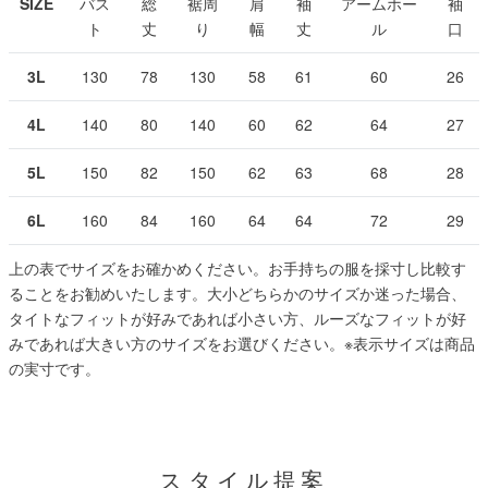
SIZE
バス
総
裾周
肩
袖
アームホー
袖
ト
丈
り
幅
丈
ル
口
3L
130
78
130
58
61
60
26
4L
140
80
140
60
62
64
27
5L
150
82
150
62
63
68
28
6L
160
84
160
64
64
72
29
上の表でサイズをお確かめください。お手持ちの服を採寸し比較す
ることをお勧めいたします。大小どちらかのサイズか迷った場合、
タイトなフィットが好みであれば小さい方、ルーズなフィットが好
みであれば大きい方のサイズをお選びください。
※表示サイズは商品
の実寸です。
スタイル提案