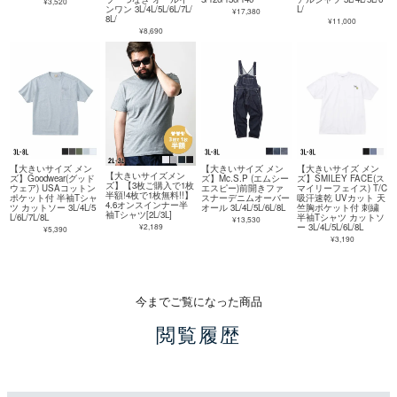
¥3,520
ンワン 3L/4L/5L/6L/7L/
L/
¥17,380
8L/
¥11,000
¥8,690
【大きいサイズ メン
【大きいサイズ メン
【大きいサイズ メン
【大きいサイズメン
ズ】Goodwear(グッド
ズ】Mc.S.P (エムシー
ズ】SMILEY FACE(ス
ズ】【3枚ご購入で1枚
ウェア) USAコットン
エスピー)前開きファ
マイリーフェイス) T/C
半額!4枚で1枚無料!!】
ポケット付 半袖Tシャ
スナーデニムオーバー
吸汗速乾 UVカット 天
4.6オンスインナー半
ツ カットソー 3L/4L/5
オール 3L/4L/5L/6L/8L
竺胸ポケット付 刺繍
袖Tシャツ[2L/3L]
L/6L/7L/8L
半袖Tシャツ カットソ
¥13,530
¥2,189
ー 3L/4L/5L/6L/8L
¥5,390
¥3,190
今までご覧になった商品
閲覧履歴