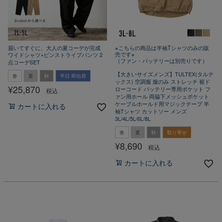
届いてすぐに、大人の夏コーデが完成
※こちらの商品は半袖Tシャツのみの販
売です※
ワイドシャツ×ピンストライプパンツ 2
（ファン・バッテリーは別売りです）
点コーデSET
【大きいサイズメンズ】TULTEX(タルテ
春
夏
秋
平日 即出荷
ックス) 空調服 服のみ ストレッチ 裾ド
¥
25,870
ローコード バッテリー専用ポケット フ
税込
ァン用ホール 両脇下メッシュポケット
ケーブルホールド用マジックテープ 半
カートに入れる
袖Tシャツ カットソー メンズ
3L/4L/5L/6L/8L
春
夏
秋
取り寄せ
¥
8,690
税込
カートに入れる