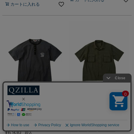
カートに入れる
【大きいサイズ メンズ】BEN DAVIS(ベ
【大きいサイズ メンズ】Mc.S.P(エムシ
ン デイビス) リンガーヘンリーネック プ
ーエスピー)胸ポケット ストレッチ 接触
リント 半袖Tシャツ カットソー
冷感 抗菌消臭 デオドランテープ半袖 半
3L/4L/5L/6L
袖シャツ カジュアルシャツ
3L/4L/5L/6L/7L/8L/
春
夏
秋
取り寄せ
春
夏
秋
取り寄せ
¥
6,930
税込