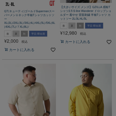
【大きいサイズ メンズ】QZILLA 感鯨T
シャツ2.5 S-line Wanderer ドロップショ
QT(キューティ)ゴールドSupermenスー
ルダー 着やせ 背面刺繍 半袖Tシャツ カ
パーメンＵネック半袖Tシャツカットソ
ットソー 2L/3L/4L/5L
ー
XL(2L)/2XL(3L)/3XL(4L)/4XL(5L)/5XL(6L
春
夏
秋
平日 即出荷
)/6XL(7L)/７XL(8L)/
¥
12,980
税込
春
夏
秋
平日 即出荷
¥
2,000
税込
カートに入れる
カートに入れる