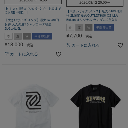
2026/08/12 20:00
〜
[8/11(火)14時までのご注文で、お盆まで
【大きいサイズ メンズ】最大7,469円お
にお届け可能！]
得 2L限定 夏のOUTLET福袋 QZILLA
Beluca オリジナル ランダム 2点入り
【大きいサイズ メンズ】最大14,780円
お得 大人の夏Tシャツコーデ福袋
春
夏
秋
平日 即出荷
2L/3L/4L/5L
¥
7,700
税込
春
夏
秋
平日 即出荷
¥
18,000
税込
カートに入れる
カートに入れる