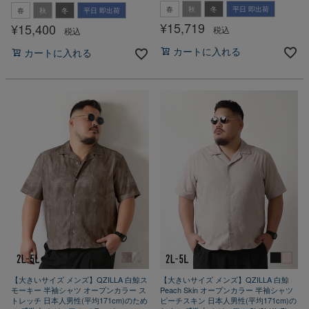
春
秋
冬
平日 即出荷
春
秋
冬
平日 即出荷
¥
15,719
¥
15,400
税込
税込
カートに入れる
カートに入れる
【大きいサイズ メンズ】QZILLA 白鯨ス
【大きいサイズ メンズ】QZILLA 白鯨
モーキー 半袖シャツ オープンカラー ス
Peach Skin オープンカラー 半袖シャツ
トレッチ 日本人男性(平均171cm)のため
ピーチスキン 日本人男性(平均171cm)の