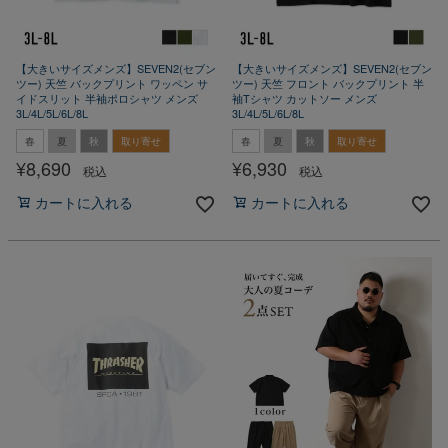
【大きいサイズメンズ】SEVEN2(セブン
【大きいサイズメンズ】SEVEN2(セブン
ツー) 天竺 バックプリント ワッペン サ
ツー) 天竺 フロント バックプリント 半
イドスリット 半袖ポロシャツ メンズ
袖Tシャツ カットソー メンズ
3L/4L/5L/6L/8L
3L/4L/5L/6L/8L
春
夏
秋
取り寄せ
春
夏
秋
取り寄せ
¥
8,690
¥
6,930
税込
税込
カートに入れる
カートに入れる