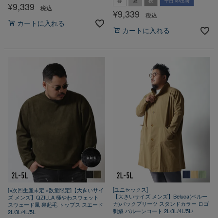
春
夏
秋
平日 即出荷
¥
9,339
税込
¥
9,339
税込
カートに入れる
カートに入れる
[ユニセックス]
[※次回生産未定 ※数量限定]【大きいサイ
【大きいサイズ メンズ】Beluca(ベルー
ズ メンズ】QZILLA 極やわスウェット
カ)バックプリーツ スタンドカラー ロゴ
スウェード風 裏起毛 トップス スエード
刺繍 バルーンコート 2L/3L/4L/5L/
2L/3L/4L/5L