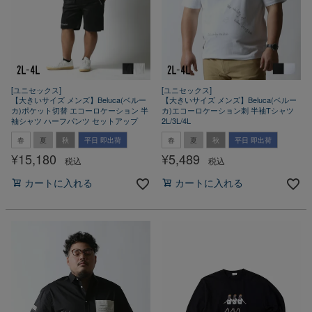
[ユニセックス]
[ユニセックス]
【大きいサイズ メンズ】Beluca(ベルー
【大きいサイズ メンズ】Beluca(ベルー
カ)ポケット切替 エコーロケーション 半
カ)エコーロケーション刺 半袖Tシャツ
袖シャツ ハーフパンツ セットアップ
2L/3L/4L
春
夏
秋
平日 即出荷
春
夏
秋
平日 即出荷
¥
15,180
¥
5,489
税込
税込
カートに入れる
カートに入れる