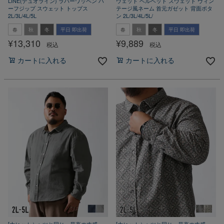
LINE(デュオライン) ラバーワッペン ハ
ウェット ベルベット スウェット ヴィン
ーフジップ スウェット トップス
テージ風ネーム 首元ガゼット 背面ボタ
2L/3L/4L/5L
ン 2L/3L/4L/5L/
春
秋
冬
平日 即出荷
春
秋
冬
平日 即出荷
¥
13,310
¥
9,889
税込
税込
カートに入れる
カートに入れる
[大ヒットシャツと同じ、最高の丈感・
[大ヒットシャツと同じ、最高の丈感・