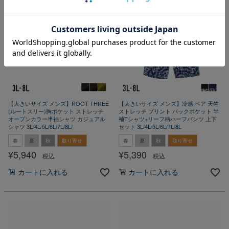
【大きいサイズ メンズ】ROOT THREE
【大きいサイズ メンズ】冷感 ベア 天竺
(ルートスリー)胸ポケット ストレッチ
ストレッチ プリント バックポケット 半
オープンカラー半袖シャツ カジュアル
袖Tシャツ+リーフ柄ハーフパンツ 上下
シャツ 3L/4L/5L/6L/7L/8L/
セット 3L/4L/5L/6L/7L/8L
春
夏
秋
取り寄せ
春
夏
秋
取り寄せ
¥
5,940
¥
5,390
税込
税込
カートに入れる
カートに入れる