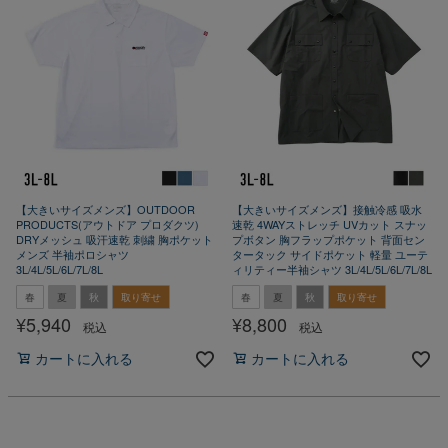
【大きいサイズメンズ】OUTDOOR
【大きいサイズメンズ】接触冷感 吸水
PRODUCTS(アウトドア プロダクツ)
速乾 4WAYストレッチ UVカット スナッ
DRYメッシュ 吸汗速乾 刺繍 胸ポケット
プボタン 胸フラップポケット 背面セン
メンズ 半袖ポロシャツ
タータック サイドポケット 軽量 ユーテ
3L/4L/5L/6L/7L/8L
ィリティー半袖シャツ 3L/4L/5L/6L/7L/8L
春
夏
秋
取り寄せ
春
夏
秋
取り寄せ
¥
5,940
¥
8,800
税込
税込
カートに入れる
カートに入れる