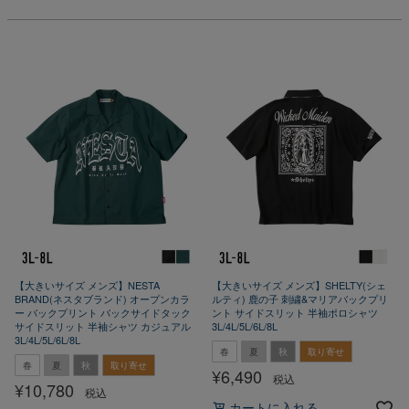
【大きいサイズ メンズ】NESTA
【大きいサイズ メンズ】SHELTY(シェ
BRAND(ネスタブランド) オープンカラ
ルティ) 鹿の子 刺繍&マリアバックプリ
ー バックプリント バックサイドタック
ント サイドスリット 半袖ポロシャツ
サイドスリット 半袖シャツ カジュアル
3L/4L/5L/6L/8L
3L/4L/5L/6L/8L
春
夏
秋
取り寄せ
春
夏
秋
取り寄せ
¥
6,490
税込
¥
10,780
税込
カートに入れる