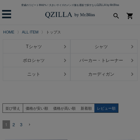
脅威のリピート率82%！大きいサイズのメンズ服を通販で探すならQZILLA by Mr.Bliss
☰
search
shopping_cart
HOME
ALL ITEM
トップス
Tシャツ
シャツ
ポロシャツ
パーカー・トレーナー
ニット
カーディガン
並び替え
価格が安い順
価格が高い順
新着順
レビュー順
1
2
3