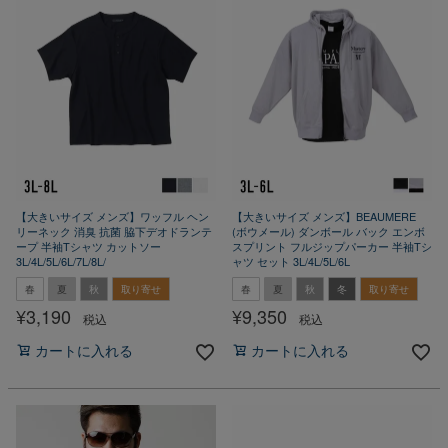
【大きいサイズ メンズ】ワッフル ヘン
【大きいサイズ メンズ】BEAUMERE
リーネック 消臭 抗菌 脇下デオドランテ
(ボウメール) ダンボール バック エンボ
ープ 半袖Tシャツ カットソー
スプリント フルジップパーカー 半袖Tシ
3L/4L/5L/6L/7L/8L/
ャツ セット 3L/4L/5L/6L
春
夏
秋
取り寄せ
春
夏
秋
冬
取り寄せ
¥
3,190
¥
9,350
税込
税込
カートに入れる
カートに入れる