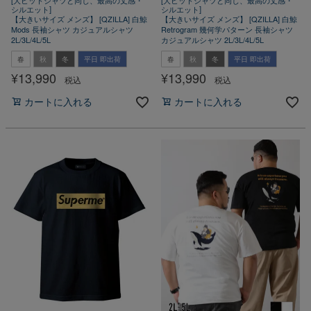
シルエット]
シルエット]
【大きいサイズ メンズ】 [QZILLA] 白鯨
【大きいサイズ メンズ】 [QZILLA] 白鯨
Mods 長袖シャツ カジュアルシャツ
Retrogram 幾何学パターン 長袖シャツ
2L/3L/4L/5L
カジュアルシャツ 2L/3L/4L/5L
春
秋
冬
平日 即出荷
春
秋
冬
平日 即出荷
¥
13,990
¥
13,990
税込
税込
カートに入れる
カートに入れる