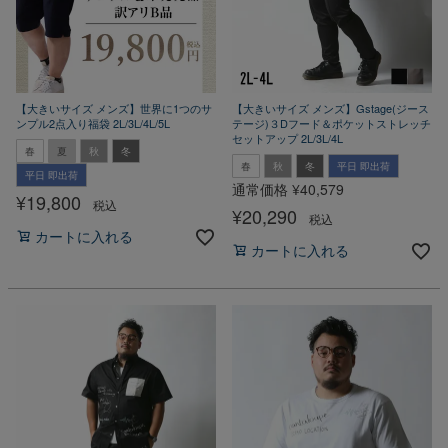
【大きいサイズ メンズ】世界に1つのサ
【大きいサイズ メンズ】Gstage(ジース
ンプル2点入り福袋 2L/3L/4L/5L
テージ)３Dフード＆ポケットストレッチ
セットアップ 2L/3L/4L
春
夏
秋
冬
春
秋
冬
平日 即出荷
平日 即出荷
通常価格
¥
40,579
¥
19,800
税込
¥
20,290
税込
カートに入れる
カートに入れる