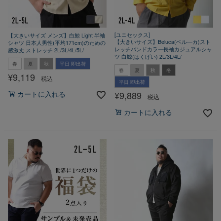
[ユニセックス]
【大きいサイズ メンズ】白鯨 Light 半袖
【大きいサイズ】Beluca(ベル―カ)スト
シャツ 日本人男性(平均171cm)のための
レッチバンドカラー長袖カジュアルシャ
感激丈 ストレッチ 2L/3L/4L/5L/
ツ 白鯨(はくげい) 2L/3L/4L/
春
夏
秋
平日 即出荷
春
夏
秋
冬
¥
9,119
税込
平日 即出荷
¥
9,889
カートに入れる
税込
カートに入れる