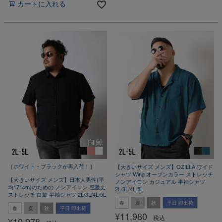
カートに入れる
［ホワイト・ブラックが再入荷！］
【大きいサイズ メンズ】QZILLA ワイド
シャツ Wing オープンカラー ストレッチ
【大きいサイズ メンズ】日本人男性(平
ノンアイロン カジュアル 半袖シャツ
均171cm)のための ノンアイロン 感激丈
2L/3L/4L/5L
ストレッチ 白鯨 半袖シャツ 2L/3L/4L/5L
春
夏
秋
平日 即出荷
春
夏
秋
平日 即出荷
¥
11,980
税込
¥
10,978