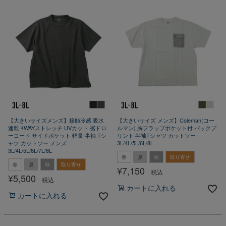
【大きいサイズメンズ】接触冷感 吸水
【大きいサイズ メンズ】Coleman(コー
速乾 4WAYストレッチ UVカット 裾ドロ
ルマン) 胸フラップポケット付 バックプ
ーコード サイドポケット 軽量 半袖 Tシ
リント 半袖Tシャツ カットソー
ャツ カットソー メンズ
3L/4L/5L/6L/8L
3L/4L/5L/6L/7L/8L
春
夏
秋
取り寄せ
春
夏
秋
取り寄せ
¥
7,150
税込
¥
5,500
税込
カートに入れる
カートに入れる