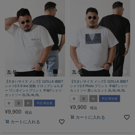
【大きいサイズ メンズ】QZILLA 感鯨T
【大きいサイズ メンズ】QZILLA 感鯨T
シャツ2.5 S-line 鼓動 ドロップショルダ
シャツ2.5 Photo プリント 半袖Tシャツ
ー ワンポイントプリント 半袖Tシャツ
カットソー 美シルエット 2L/3L/4L/5L
カットソー 2L/3L/4L/5L
春
夏
秋
平日 即出荷
春
夏
秋
平日 即出荷
¥
9,900
税込
¥
9,900
税込
カートに入れる
カートに入れる