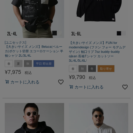
[ユニセックス]
【大きいサイズ メンズ】FUN for
【大きいサイズ メンズ】Beluca(ベルー
modemdesign (ファン フォー モデムデ
カ)ポケット切替 エコーロケーション 半
ザイン) 袖口リブ 7oz buddy-buddy
袖シャツ 2L/3L/4L
ojisan 長袖Tシャツ カットソー
3L/4L/5L/6L/
春
夏
秋
平日 即出荷
春
秋
冬
取り寄せ
¥
7,975
税込
¥
9,790
税込
カートに入れる
カートに入れる