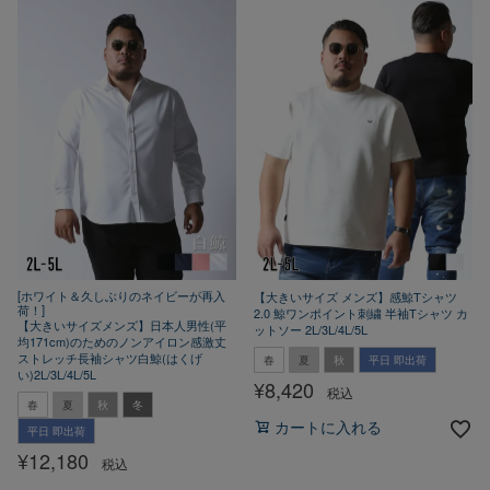
[ホワイト＆久しぶりのネイビーが再入
【大きいサイズ メンズ】感鯨Tシャツ
荷！]
2.0 鯨ワンポイント刺繍 半袖Tシャツ カ
【大きいサイズメンズ】日本人男性(平
ットソー 2L/3L/4L/5L
均171cm)のためのノンアイロン感激丈
ストレッチ長袖シャツ白鯨(はくげ
春
夏
秋
平日 即出荷
い)2L/3L/4L/5L
¥
8,420
税込
春
夏
秋
冬
カートに入れる
平日 即出荷
¥
12,180
税込