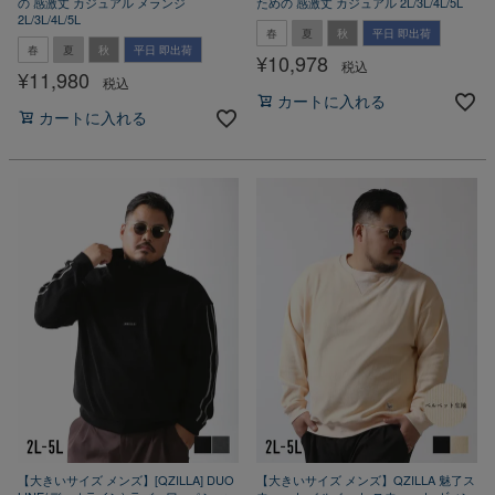
の 感激丈 カジュアル メランジ
ための 感激丈 カジュアル 2L/3L/4L/5L
2L/3L/4L/5L
春
夏
秋
平日 即出荷
春
夏
秋
平日 即出荷
¥
10,978
税込
¥
11,980
税込
カートに入れる
カートに入れる
【大きいサイズ メンズ】[QZILLA] DUO
【大きいサイズ メンズ】QZILLA 魅了ス