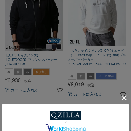
【大きいサイズ メンズ】QP (キューピ
ー) 「I can't stop」 フード付き 裏毛プル
【大きいサイズメンズ】
オーバーパーカー
【OUTDOOR】フルジップパーカー
2L(XL)/3L(XXL)/4L(XXXL)/5L(4XL)/6L(5X
[3L/4L/5L/6L/8L]
L)
春
秋
冬
取り寄せ
春
秋
冬
平日 即出荷
¥
6,930
税込
¥
8,019
税込
カートに入れる
カートに入れる