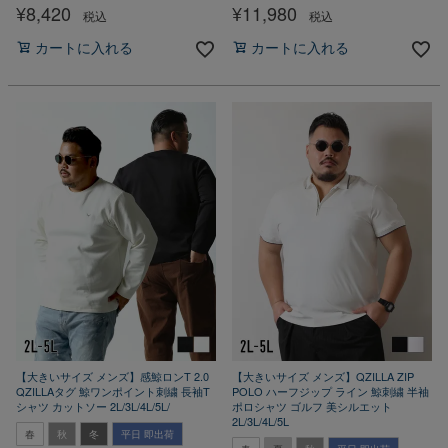
¥
8,420
¥
11,980
税込
税込
カートに入れる
カートに入れる
【大きいサイズ メンズ】感鯨ロンT 2.0
【大きいサイズ メンズ】QZILLA ZIP
QZILLAタグ 鯨ワンポイント刺繍 長袖T
POLO ハーフジップ ライン 鯨刺繍 半袖
シャツ カットソー 2L/3L/4L/5L/
ポロシャツ ゴルフ 美シルエット
2L/3L/4L/5L
春
秋
冬
平日 即出荷