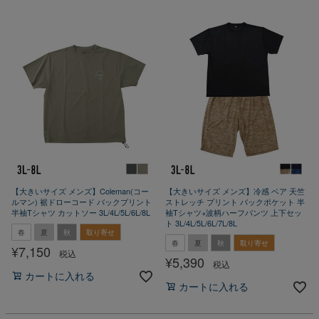
【大きいサイズ メンズ】Coleman(コー
【大きいサイズ メンズ】冷感 ベア 天竺
ルマン) 裾ドローコード バックプリント
ストレッチ プリント バックポケット 半
半袖Tシャツ カットソー 3L/4L/5L/6L/8L
袖Tシャツ+波柄ハーフパンツ 上下セッ
ト 3L/4L/5L/6L/7L/8L
春
夏
秋
取り寄せ
春
夏
秋
取り寄せ
¥
7,150
税込
¥
5,390
税込
カートに入れる
カートに入れる