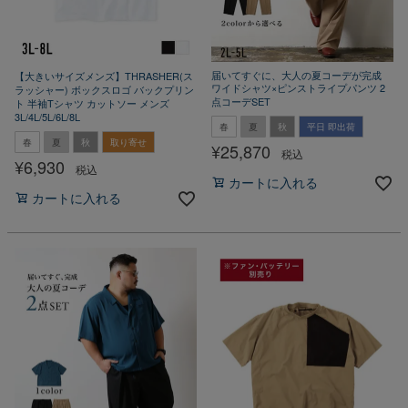
届いてすぐに、大人の夏コーデが完成
【大きいサイズメンズ】THRASHER(ス
ワイドシャツ×ピンストライプパンツ 2
ラッシャー) ボックスロゴ バックプリン
点コーデSET
ト 半袖Tシャツ カットソー メンズ
3L/4L/5L/6L/8L
春
夏
秋
平日 即出荷
春
夏
秋
取り寄せ
¥
25,870
税込
¥
6,930
税込
カートに入れる
カートに入れる