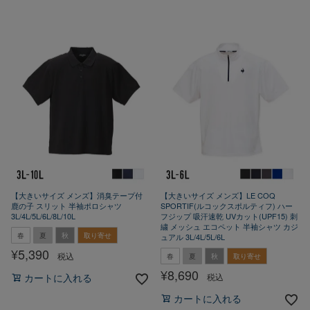
【大きいサイズ メンズ】消臭テープ付
【大きいサイズ メンズ】LE COQ
鹿の子 スリット 半袖ポロシャツ
SPORTIF(ルコックスポルティフ) ハー
3L/4L/5L/6L/8L/10L
フジップ 吸汗速乾 UVカット(UPF15) 刺
繍 メッシュ エコペット 半袖シャツ カジ
春
夏
秋
取り寄せ
ュアル 3L/4L/5L/6L
¥
5,390
税込
春
夏
秋
取り寄せ
¥
8,690
税込
カートに入れる
カートに入れる