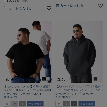
税込
カートに入れる
カートに入れる
【大きいサイズ メンズ】QZILLA 感鯨T
【大きいサイズ メンズ】QZILLA 感鯨パ
シャツ2.0 Rubber ラバーワッペン 半袖T
ーカー "chill" ストレッチ ボリュームネッ
シャツ カットソー 美シルエット
ク ラバープリント プルオーバー
2L/3L/4L/5L
2L/3L/4L/5L/
春
夏
秋
平日 即出荷
春
秋
冬
平日 即出荷