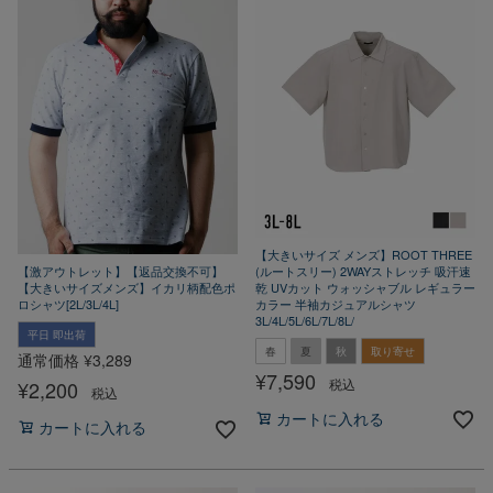
【大きいサイズ メンズ】ROOT THREE
(ルートスリー) 2WAYストレッチ 吸汗速
【激アウトレット】【返品交換不可】
乾 UVカット ウォッシャブル レギュラー
【大きいサイズメンズ】イカリ柄配色ポ
カラー 半袖カジュアルシャツ
ロシャツ[2L/3L/4L]
3L/4L/5L/6L/7L/8L/
平日 即出荷
春
夏
秋
取り寄せ
通常価格
¥
3,289
¥
7,590
税込
¥
2,200
税込
カートに入れる
カートに入れる