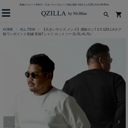
脅威のリピート率82%！大きいサイズのメンズ服を通販で探すならQZILLA by Mr.Bliss
☰
search
shopping_cart
HOME
ALL ITEM
【大きいサイズ メンズ】感鯨ロンT 2.0 QZILLAタグ
鯨ワンポイント刺繍 長袖Tシャツ カットソー 2L/3L/4L/5L/