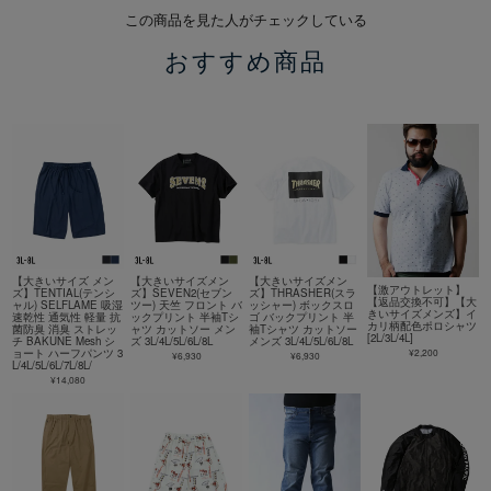
この商品を見た人がチェックしている
おすすめ商品
【大きいサイズ メン
【大きいサイズメン
【大きいサイズメン
【激アウトレット】
ズ】TENTIAL(テンシ
ズ】SEVEN2(セブン
ズ】THRASHER(スラ
【返品交換不可】【大
ャル) SELFLAME 吸湿
ツー) 天竺 フロント バ
ッシャー) ボックスロ
きいサイズメンズ】イ
速乾性 通気性 軽量 抗
ックプリント 半袖Tシ
ゴ バックプリント 半
カリ柄配色ポロシャツ
菌防臭 消臭 ストレッ
ャツ カットソー メン
袖Tシャツ カットソー
[2L/3L/4L]
チ BAKUNE Mesh シ
ズ 3L/4L/5L/6L/8L
メンズ 3L/4L/5L/6L/8L
¥2,200
ョート ハーフパンツ 3
¥6,930
¥6,930
L/4L/5L/6L/7L/8L/
¥14,080