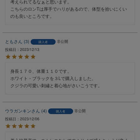
考えられてるなぁと思います。

こちらのロンTは厚手でハリがあるので、体型を拾いにくい
のも良いところです。
とも
3
非公開
購入者
投稿日
2023/12/13
身長１７０、体重１１０です。

ホワイト・ブラックを３Lで購入しました。

クジラの可愛い刺繡と着心地がさいこうです。
ウラガンキン
4
非公開
購入者
投稿日
2023/12/06