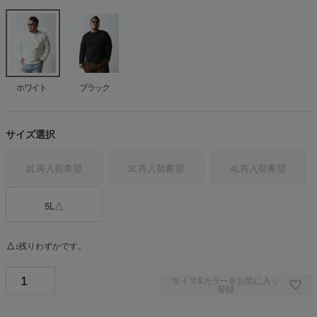
ホワイト
ブラック
サイズ選択
2L
再入荷希望
3L
再入荷希望
4L
再入荷希望
5L
△
△
残りわずかです。
サイズ&カラーをお気に入り
登録